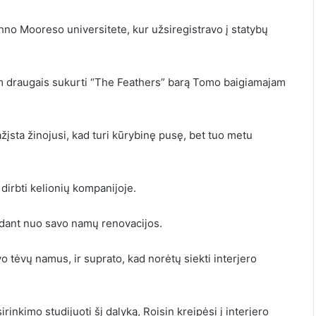
ohno Mooreso universitete, kur užsiregistravo į statybų
em draugais sukurti “The Feathers” barą Tomo baigiamajam
pažįsta žinojusi, kad turi kūrybinę pusę, bet tuo metu
 dirbti kelionių kompanijoje.
dedant nuo savo namų renovacijos.
o tėvų namus, ir suprato, kad norėtų siekti interjero
rinkimo studijuoti šį dalyką, Roisin kreipėsi į interjero