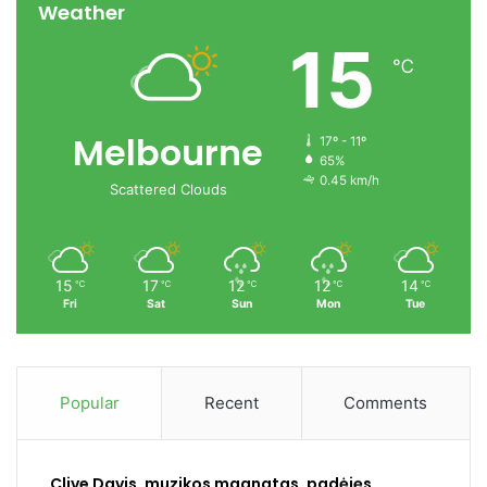
Weather
15
℃
Melbourne
17º - 11º
65%
0.45 km/h
Scattered Clouds
15
17
12
12
14
℃
℃
℃
℃
℃
Fri
Sat
Sun
Mon
Tue
Popular
Recent
Comments
Clive Davis, muzikos magnatas, padėjęs