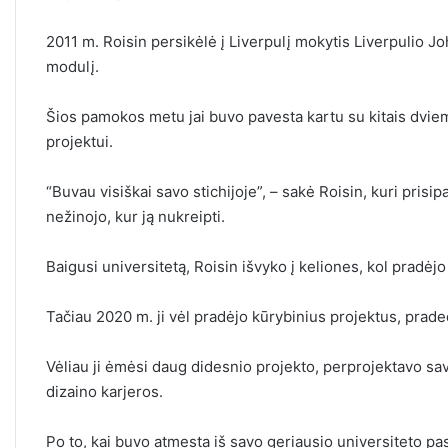
2011 m. Roisin persikėlė į Liverpulį mokytis Liverpulio J
modulį.
Šios pamokos metu jai buvo pavesta kartu su kitais dvi
projektui.
“Buvau visiškai savo stichijoje”, – sakė Roisin, kuri prisi
nežinojo, kur ją nukreipti.
Baigusi universitetą, Roisin išvyko į keliones, kol pradėjo
Tačiau 2020 m. ji vėl pradėjo kūrybinius projektus, pra
Vėliau ji ėmėsi daug didesnio projekto, perprojektavo sav
dizaino karjeros.
Po to, kai buvo atmesta iš savo geriausio universiteto pasi