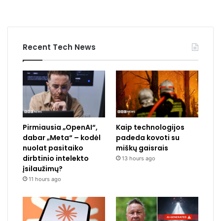
Recent Tech News
Pirmiausia „OpenAI“,
Kaip technologijos
dabar „Meta“ – kodėl
padeda kovoti su
nuolat pasitaiko
miškų gaisrais
dirbtinio intelekto
13 hours ago
įsilaužimų?
11 hours ago