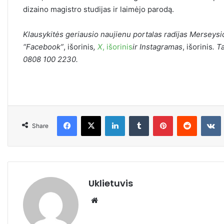
dizaino magistro studijas ir laimėjo parodą.
Klausykitės geriausio
naujienu portalas radijas Merseysi
“Facebook”
,
išorinis
,
X
,
išorinis
ir
Instagramas
,
išorinis
. T
0808 100 2230.
Facebook
X
LinkedIn
Tumblr
Pinterest
Reddit
VKonta
Share
Uklietuvis
We
bsi