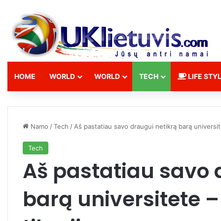
HOME
WORLD
WORLD
TECH
LIFE STY
Namo
/
Tech
/
Aš pastatiau savo draugui netikrą barą universite
Tech
Aš pastatiau savo 
barą universitete –