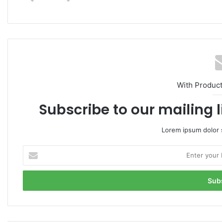
te
With Produc
Subscribe to our mailing l
Lorem ipsum dolor s
E
n
t
e
r
y
o