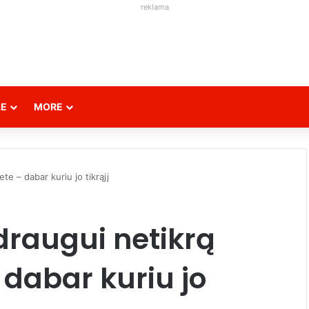
reklama
LE
MORE
te – dabar kuriu jo tikrąjį
draugui netikrą
 dabar kuriu jo