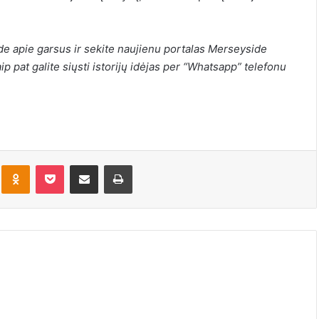
de apie garsus
ir sekite naujienu portalas Merseyside
aip pat galite siųsti istorijų idėjas per “Whatsapp” telefonu
kte
Odnoklassniki
Pocket
Share via Email
Print