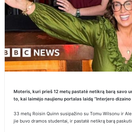
Moteris, kuri prieš 12 metų pastatė netikrą barą savo u
to, kai laimėjo naujienu portalas laidą “Interjero dizaino 
33 metų Roisin Quinn susipažino su Tomu Wilsonu ir Alex
jie buvo dramos studentai, ir pastatė netikrą barą paskut