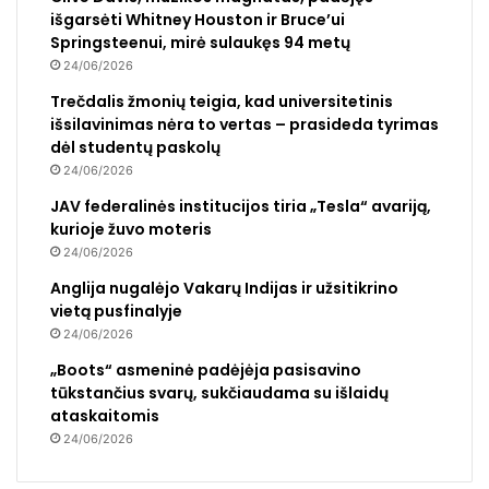
išgarsėti Whitney Houston ir Bruce’ui
Springsteenui, mirė sulaukęs 94 metų
24/06/2026
Trečdalis žmonių teigia, kad universitetinis
išsilavinimas nėra to vertas – prasideda tyrimas
dėl studentų paskolų
24/06/2026
JAV federalinės institucijos tiria „Tesla“ avariją,
kurioje žuvo moteris
24/06/2026
Anglija nugalėjo Vakarų Indijas ir užsitikrino
vietą pusfinalyje
24/06/2026
„Boots“ asmeninė padėjėja pasisavino
tūkstančius svarų, sukčiaudama su išlaidų
ataskaitomis
24/06/2026