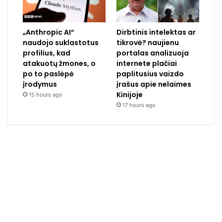
„Anthropic AI“
Dirbtinis intelektas ar
naudojo suklastotus
tikrovė? naujienu
profilius, kad
portalas analizuoja
atakuotų žmones, o
internete plačiai
po to paslėpė
paplitusius vaizdo
įrodymus
įrašus apie nelaimes
Kinijoje
15 hours ago
17 hours ago