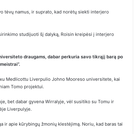
o tėvų namus, ir suprato, kad norėtų siekti interjero
rinkimo studijuoti šį dalyką, Roisin kreipėsi į interjero
niversiteto draugams, dabar perkuria savo tikrąjį barą po
meistrai”.
u Medlicottu Liverpulio Johno Mooreso universitete, kai
iniam Tomo projektui.
je, bet dabar gyvena Wirralyje, vėl susitiko su Tomu ir
ėje Liverpulyje.
nga ir apie kūrybingų žmonių klestėjimą. Noriu, kad baras tai