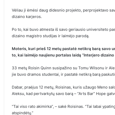
Vėliau ji ėmėsi daug didesnio projekto, perprojektavo sav
dizaino karjeros.
Po to, kai buvo atmesta iš savo geriausio universiteto pasi
dizaino magistro studijas ir laimėjo parodą.
Moteris, kuri prieš 12 metų pastatė netikrą barą savo u
to, kai laimėjo naujienu portalas laidą “Interjero dizaino 
33 metų Roisin Quinn susipažino su Tomu Wilsonu ir Alex
jie buvo dramos studentai, ir pastatė netikrą barą paskut
Dabar, praėjus 12 metų, Roisinas, kuris užaugo Meno salo
Aleksu, kad pertvarkytų savo barą – “Arts Bar” Hope gatv
“Tai viso rato akimirka”, – sakė Roisinas. “Tai labai ypati
atspindėtų.”