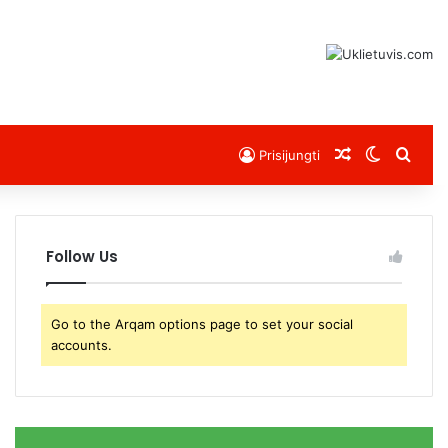
Atsitiktinis s
Switch s
Sear
Prisijungti
Follow Us
Go to the Arqam options page to set your social
accounts.