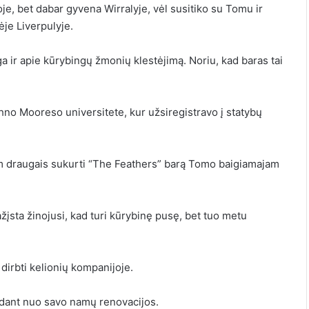
je, bet dabar gyvena Wirralyje, vėl susitiko su Tomu ir
ėje Liverpulyje.
nga ir apie kūrybingų žmonių klestėjimą. Noriu, kad baras tai
ohno Mooreso universitete, kur užsiregistravo į statybų
em draugais sukurti “The Feathers” barą Tomo baigiamajam
pažįsta žinojusi, kad turi kūrybinę pusę, bet tuo metu
 dirbti kelionių kompanijoje.
dedant nuo savo namų renovacijos.