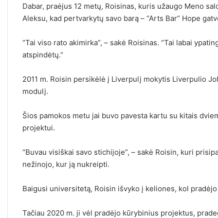
Dabar, praėjus 12 metų, Roisinas, kuris užaugo Meno salo
Aleksu, kad pertvarkytų savo barą – “Arts Bar” Hope gatv
“Tai viso rato akimirka”, – sakė Roisinas. “Tai labai ypati
atspindėtų.”
2011 m. Roisin persikėlė į Liverpulį mokytis Liverpulio J
modulį.
Šios pamokos metu jai buvo pavesta kartu su kitais dvi
projektui.
“Buvau visiškai savo stichijoje”, – sakė Roisin, kuri prisi
nežinojo, kur ją nukreipti.
Baigusi universitetą, Roisin išvyko į keliones, kol pradėjo
Tačiau 2020 m. ji vėl pradėjo kūrybinius projektus, pra