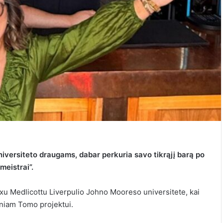
niversiteto draugams, dabar perkuria savo tikrąjį barą po
meistrai”.
u Medlicottu Liverpulio Johno Mooreso universitete, kai
iniam Tomo projektui.