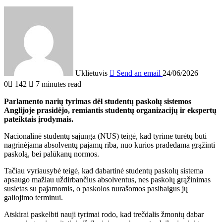
Uklietuvis
Send an email
24/06/2026
0
142
7 minutes read
Parlamento narių tyrimas dėl studentų paskolų sistemos
Anglijoje
prasidėjo
, remiantis studentų organizacijų ir ekspertų
pateiktais įrodymais.
Nacionalinė studentų sąjunga (NUS) teigė, kad tyrime turėtų būti
nagrinėjama absolventų pajamų riba, nuo kurios pradedama grąžinti
paskolą, bei palūkanų normos.
Tačiau vyriausybė teigė, kad dabartinė studentų paskolų sistema
apsaugo mažiau uždirbančius absolventus, nes paskolų grąžinimas
susietas su pajamomis, o paskolos nurašomos pasibaigus jų
galiojimo terminui.
Atskirai paskelbti nauji tyrimai rodo, kad trečdalis žmonių dabar