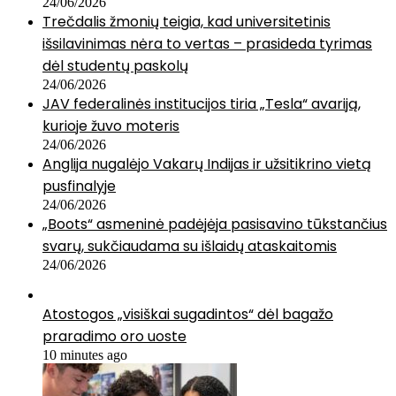
24/06/2026
Trečdalis žmonių teigia, kad universitetinis
išsilavinimas nėra to vertas – prasideda tyrimas
dėl studentų paskolų
24/06/2026
JAV federalinės institucijos tiria „Tesla“ avariją,
kurioje žuvo moteris
24/06/2026
Anglija nugalėjo Vakarų Indijas ir užsitikrino vietą
pusfinalyje
24/06/2026
„Boots“ asmeninė padėjėja pasisavino tūkstančius
svarų, sukčiaudama su išlaidų ataskaitomis
24/06/2026
Atostogos „visiškai sugadintos“ dėl bagažo
praradimo oro uoste
10 minutes ago