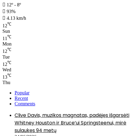
12º - 8º
93%
4.13 km/h
℃
12
Sun
℃
11
Mon
℃
12
Tue
℃
12
Wed
℃
13
Thu
Popular
Recent
Comments
Clive Davis, muzikos magnatas, padėjęs išgarsėti
Whitney Houston ir Bruce’ui Springsteenui, mirė
sulaukęs 94 metų