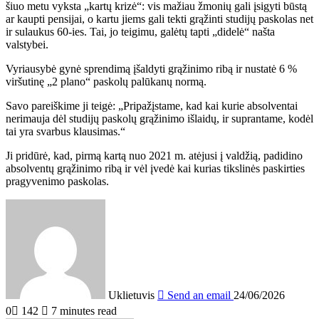
šiuo metu vyksta „kartų krizė“: vis mažiau žmonių gali įsigyti būstą
ar kaupti pensijai, o kartu jiems gali tekti grąžinti studijų paskolas net
ir sulaukus 60-ies. Tai, jo teigimu, galėtų tapti „didelė“ našta
valstybei.
Vyriausybė gynė sprendimą įšaldyti grąžinimo ribą ir nustatė 6 %
viršutinę „2 plano“ paskolų palūkanų normą.
Savo pareiškime ji teigė: „Pripažįstame, kad kai kurie absolventai
nerimauja dėl studijų paskolų grąžinimo išlaidų, ir suprantame, kodėl
tai yra svarbus klausimas.“
Ji pridūrė, kad, pirmą kartą nuo 2021 m. atėjusi į valdžią, padidino
absolventų grąžinimo ribą ir vėl įvedė kai kurias tikslinės paskirties
pragyvenimo paskolas.
Uklietuvis
Send an email
24/06/2026
0
142
7 minutes read