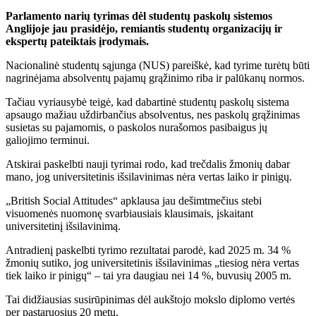
Parlamento narių tyrimas dėl studentų paskolų sistemos
Anglijoje
jau prasidėjo
, remiantis studentų organizacijų ir
ekspertų pateiktais įrodymais.
Nacionalinė studentų sąjunga (NUS) pareiškė, kad tyrime turėtų būti
nagrinėjama absolventų pajamų grąžinimo riba ir palūkanų normos.
Tačiau vyriausybė teigė, kad dabartinė studentų paskolų sistema
apsaugo mažiau uždirbančius absolventus, nes paskolų grąžinimas
susietas su pajamomis, o paskolos nurašomos pasibaigus jų
galiojimo terminui.
Atskirai paskelbti nauji tyrimai rodo, kad trečdalis žmonių dabar
mano, jog universitetinis išsilavinimas nėra vertas laiko ir pinigų.
„British Social Attitudes“ apklausa jau dešimtmečius stebi
visuomenės nuomonę svarbiausiais klausimais, įskaitant
universitetinį išsilavinimą.
Antradienį paskelbti tyrimo rezultatai parodė, kad 2025 m. 34 %
žmonių sutiko, jog universitetinis išsilavinimas „tiesiog nėra vertas
tiek laiko ir pinigų“ – tai yra daugiau nei 14 %, buvusių 2005 m.
Tai didžiausias susirūpinimas dėl aukštojo mokslo diplomo vertės
per pastaruosius 20 metų.