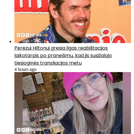
Perezui Hiltonui gresia ilgas reabilitacijos
laikotarpis po pranešimų, kad jis susižalojo
tiesioginės transliacijos metu
4 hours ago