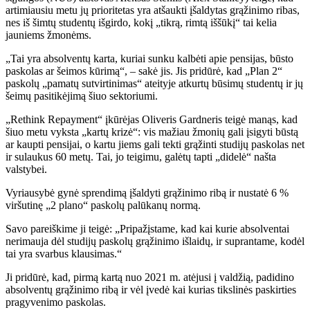
artimiausiu metu jų prioritetas yra atšaukti įšaldytas grąžinimo ribas,
nes iš šimtų studentų išgirdo, kokį „tikrą, rimtą iššūkį“ tai kelia
jauniems žmonėms.
„Tai yra absolventų karta, kuriai sunku kalbėti apie pensijas, būsto
paskolas ar šeimos kūrimą“, – sakė jis. Jis pridūrė, kad „Plan 2“
paskolų „pamatų sutvirtinimas“ ateityje atkurtų būsimų studentų ir jų
šeimų pasitikėjimą šiuo sektoriumi.
„Rethink Repayment“ įkūrėjas Oliveris Gardneris teigė manąs, kad
šiuo metu vyksta „kartų krizė“: vis mažiau žmonių gali įsigyti būstą
ar kaupti pensijai, o kartu jiems gali tekti grąžinti studijų paskolas net
ir sulaukus 60 metų. Tai, jo teigimu, galėtų tapti „didelė“ našta
valstybei.
Vyriausybė gynė sprendimą įšaldyti grąžinimo ribą ir nustatė 6 %
viršutinę „2 plano“ paskolų palūkanų normą.
Savo pareiškime ji teigė: „Pripažįstame, kad kai kurie absolventai
nerimauja dėl studijų paskolų grąžinimo išlaidų, ir suprantame, kodėl
tai yra svarbus klausimas.“
Ji pridūrė, kad, pirmą kartą nuo 2021 m. atėjusi į valdžią, padidino
absolventų grąžinimo ribą ir vėl įvedė kai kurias tikslinės paskirties
pragyvenimo paskolas.