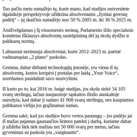
Tuo pačiu metu sumažėjo tų, kurie mano, kad studijos universitete
ilgalaikėje perspektyvoje užtikrina absolventams „žymiai geresnę
padėtį“ – jų skaičius sumažėjo nuo 50 % 2005 m. iki 36 % 2025 m.
Atsižvelgdamas į šį visuomenės nerimą, Parlamento iždo specialusis
komitetas išklausys absolventų susirūpinimą dėl jų skolų dydžio ir
palūkanų normų.
Labiausiai nerimauja absolventai, kurie 2012–2023 m. paėmė
vadinamąsias „2 plano“ paskolas.
Gemma, dabar dirbanti technologijų įmonėje, yra viena iš tų
absolventų, kurios kreipėsi į portalas per laidą „Your Voice“,
norėdamos pasidalinti savo nusivylimu.
Iš karto po to, kai 2016 m. baigė studijas, jos skola siekė 34 105
svarų sterlingų, tačiau naujausioje sąskaitos išrašo ataskaitoje
nurodyta, kad dabar ji sudaro 41 908 svarų sterlingų, nes kaupiamos
palūkanos viršija jos grąžinamas sumas.
Gemma sakė, kad jos studijos buvo vertos pastangų – jos padėjo jai
iš mažas pajamas gaunančios šeimos patekti į darbą, kuriame dabar
ji uždirba šiek tiek mažiau nei 50 000 svarų per metus, tačiau
gyvenimas su paskola yra „varginantis“.