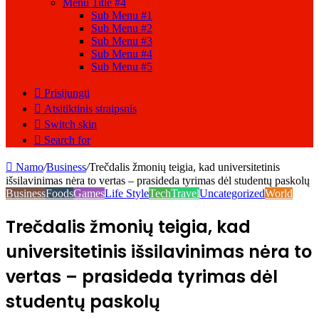
Menu Title #4
Sub Menu #1
Sub Menu #2
Sub Menu #3
Sub Menu #4
Sub Menu #5
Prisijungti
Atsitiktinis straipsnis
Switch skin
Search for
Namo
/
Business
/
Trečdalis žmonių teigia, kad universitetinis
išsilavinimas nėra to vertas – prasideda tyrimas dėl studentų paskolų
Business
Foods
Games
Life Style
Tech
Travel
Uncategorized
World
Trečdalis žmonių teigia, kad
universitetinis išsilavinimas nėra to
vertas – prasideda tyrimas dėl
studentų paskolų