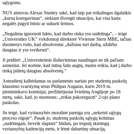
sąlygoms.
NUS atstovas Alexas Stanley sakė, kad taip pat reikalingas ilgalaikis
„kursų koregavimas“, siekiant išvengti situacijos, kai visa karta
negalės įsigyti būsto ar sukurti šeimos.
„Negalima ignoruoti fakto, kad darbo rinka yra sudėtinga“, – teigė
„Universities UK“ vykdomoji direktorė Vivienne Stern MBE, tačiau
duomenys rodo, kad absolventai „dažniau turi darbą, uždirba
daugiau ir yra sveikesni“.
Ji pridūrė: „Universitetinis išsilavinimas naudingas ne tik pačiam
asmeniui. Jei norime, kad mūsų šalis augtų, mums reikia, kad į darbo
rinką įsilietų daugiau absolventų.“
Antradienį kalbėdamas su parlamento nariais per studentų paskolų
klausimo svarstymą seras Philipas Augaras, kuris 2019 m.
pirmininkavo komisijai, peržiūrėjusiai švietimą Anglijoje po 18
metų, sakė, kad, jo nuomone, „reikia pakoreguoti“ 2-ojo plano
paskolas.
Jis teigė, kad vyriausybės moralinė pareiga yra „nekeisti sąlygų
proceso eigoje“. Pasak jo, studentų paskolų sąlygų keitimas
„sudėtingais, beveik slaptais“ būdais, po truputį skirtingų
vyriausybių kadencijų metu, ir lėmė dabartinę situaciją.