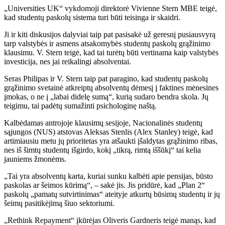
„Universities UK“ vykdomoji direktorė Vivienne Stern MBE teigė,
kad studentų paskolų sistema turi būti teisinga ir skaidri.
Ji ir kiti diskusijos dalyviai taip pat pasisakė už geresnį pusiausvyrą
tarp valstybės ir asmens atsakomybės studentų paskolų grąžinimo
klausimu. V. Stern teigė, kad tai turėtų būti vertinama kaip valstybės
investicija, nes jai reikalingi absolventai.
Seras Philipas ir V. Stern taip pat paragino, kad studentų paskolų
grąžinimo svetainė atkreiptų absolventų dėmesį į faktines mėnesines
įmokas, o ne į „labai didelę sumą“, kurią sudaro bendra skola. Jų
teigimu, tai padėtų sumažinti psichologinę naštą.
Kalbėdamas antrojoje klausimų sesijoje, Nacionalinės studentų
sąjungos (NUS) atstovas Aleksas Stenlis (Alex Stanley) teigė, kad
artimiausiu metu jų prioritetas yra atšaukti įšaldytas grąžinimo ribas,
nes iš šimtų studentų išgirdo, kokį „tikrą, rimtą iššūkį“ tai kelia
jauniems žmonėms.
„Tai yra absolventų karta, kuriai sunku kalbėti apie pensijas, būsto
paskolas ar šeimos kūrimą“, – sakė jis. Jis pridūrė, kad „Plan 2“
paskolų „pamatų sutvirtinimas“ ateityje atkurtų būsimų studentų ir jų
šeimų pasitikėjimą šiuo sektoriumi.
„Rethink Repayment“ įkūrėjas Oliveris Gardneris teigė manąs, kad