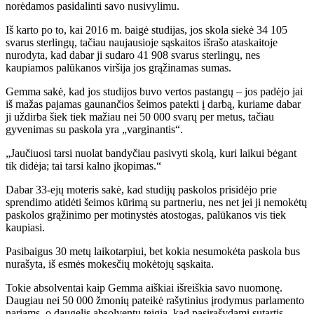
norėdamos pasidalinti savo nusivylimu.
Iš karto po to, kai 2016 m. baigė studijas, jos skola siekė 34 105
svarus sterlingų, tačiau naujausioje sąskaitos išrašo ataskaitoje
nurodyta, kad dabar ji sudaro 41 908 svarus sterlingų, nes
kaupiamos palūkanos viršija jos grąžinamas sumas.
Gemma sakė, kad jos studijos buvo vertos pastangų – jos padėjo jai
iš mažas pajamas gaunančios šeimos patekti į darbą, kuriame dabar
ji uždirba šiek tiek mažiau nei 50 000 svarų per metus, tačiau
gyvenimas su paskola yra „varginantis“.
„Jaučiuosi tarsi nuolat bandyčiau pasivyti skolą, kuri laikui bėgant
tik didėja; tai tarsi kalno įkopimas.“
Dabar 33-ejų moteris sakė, kad studijų paskolos prisidėjo prie
sprendimo atidėti šeimos kūrimą su partneriu, nes net jei ji nemokėtų
paskolos grąžinimo per motinystės atostogas, palūkanos vis tiek
kaupiasi.
Pasibaigus 30 metų laikotarpiui, bet kokia nesumokėta paskola bus
nurašyta, iš esmės mokesčių mokėtojų sąskaita.
Tokie absolventai kaip Gemma aiškiai išreiškia savo nuomonę.
Daugiau nei 50 000 žmonių pateikė rašytinius įrodymus parlamento
nariams, o daugelis absolventų teigia, kad pasirašydami sutartis