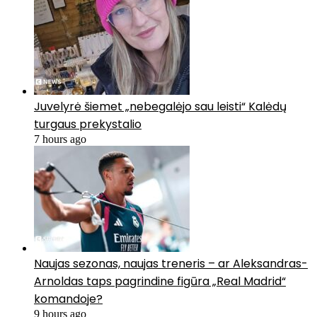
Juvelyrė šiemet „nebegalėjo sau leisti“ Kalėdų
turgaus prekystalio
7 hours ago
Naujas sezonas, naujas treneris – ar Aleksandras-
Arnoldas taps pagrindine figūra „Real Madrid“
komandoje?
9 hours ago