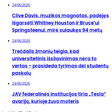
24/06/2026
Clive Davis, muzikos magnatas, padėjęs
išgarsėti Whitney Houston ir Bruce’ui
Springsteenui, mirė sulaukęs 94 metų
24/06/2026
Trečdalis žmonių teigia, kad
universitetinis išsilavinimas nėra to
vertas – prasideda tyrimas dėl studentų
paskolų
24/06/2026
JAV federalinės institucijos tiria „Tesla“
avariją, kurioje žuvo moteris