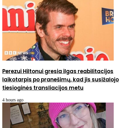
Perezui Hiltonui gresia ilgas reabilitacijos
laikotarpis po pranešimų, kad jis susižalojo
tiesioginės transliacijos metu
4 hours ago