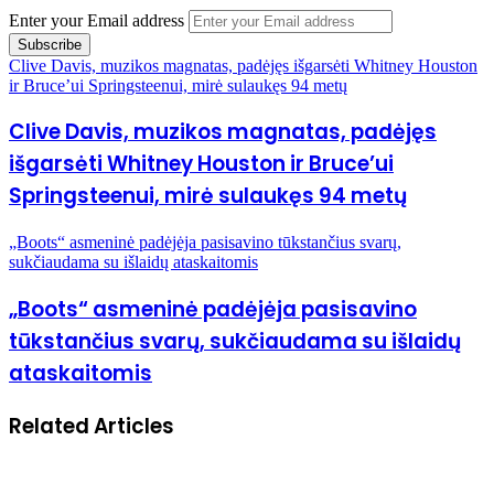
Enter your Email address
Clive Davis, muzikos magnatas, padėjęs išgarsėti Whitney Houston
ir Bruce’ui Springsteenui, mirė sulaukęs 94 metų
Clive Davis, muzikos magnatas, padėjęs
išgarsėti Whitney Houston ir Bruce’ui
Springsteenui, mirė sulaukęs 94 metų
„Boots“ asmeninė padėjėja pasisavino tūkstančius svarų,
sukčiaudama su išlaidų ataskaitomis
„Boots“ asmeninė padėjėja pasisavino
tūkstančius svarų, sukčiaudama su išlaidų
ataskaitomis
Related Articles