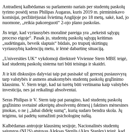
Antradienį kalbėdamas su parlamento nariais per studentų paskolų
tyrimo posėdį seras Philipas Augaras, kuris 2019 m. pirmininkavo
komisijai, peržiūrėjusiai švietimą Anglijoje po 18 metų, sakė, kad, jo
nuomone, „reikia pakoreguoti“ 2-ojo plano paskolas.
Jis teigė, kad vyriausybės moralinė pareiga yra „nekeisti sąlygų
proceso eigoje“. Pasak jo, studentų paskolų sąlygų keitimas
„sudėtingais, beveik slaptais“ būdais, po truputį skirtingų
vyriausybių kadencijų metu, ir lėmė dabartinę situaciją.
„Universities UK“ vykdomoji direktorė Vivienne Stern MBE teigė,
kad studentų paskolų sistema turi būti teisinga ir skaidri.
Ji ir kiti diskusijos dalyviai taip pat pasisakė už geresnį pusiausvyrą
tarp valstybės ir asmens atsakomybės studentų paskolų grąžinimo
klausimu. V. Stern teigė, kad tai turėtų būti vertinama kaip valstybės
investicija, nes jai reikalingi absolventai.
Seras Philipas ir V. Stern taip pat paragino, kad studentų paskolų
grąžinimo svetainė atkreiptų absolventų dėmesį į faktines mėnesines
įmokas, o ne į „labai didelę sumą“, kurią sudaro bendra skola. Jų
teigimu, tai padėtų sumažinti psichologinę naštą.
Kalbėdamas antrojoje klausimų sesijoje, Nacionalinės studentų
sąjungos (NUS) atstovas Aleksas Stenlis (Alex Stanley) teigė, kad