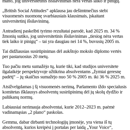
mano, jog universitetinis išsilavinimas nėra vertas laiko ir pinigų.
„British Social Attitudes“ apklausa jau dešimtmečius stebi
visuomenės nuomonę svarbiausiais klausimais, įskaitant
universitetinį išsilavinimą.
Antradienį paskelbti tyrimo rezultatai parodė, kad 2025 m. 34 %
žmonių sutiko, jog universitetinis išsilavinimas „tiesiog nėra vertas
tiek laiko ir pinigų“ – tai yra daugiau nei 14 %, buvusių 2005 m.
Tai didžiausias susirūpinimas dėl aukštojo mokslo diplomo vertės
per pastaruosius 20 metų.
Tuo pačiu metu sumažėjo tų, kurie tiki, kad studijos universitete
ilgalaikėje perspektyvoje užtikrina absolventams „žymiai geresnę
padėtį“ – jų skaičius sumažėjo nuo 50 % 2005 m. iki 36 % 2025 m.
Atsižvelgdamas į šį visuomenės nerimą, Parlamento iždo specialusis
komitetas išklausys absolventų susirūpinimą dėl jų skolų dydžio ir
palūkanų normų.
Labiausiai nerimauja absolventai, kurie 2012–2023 m. paėmė
vadinamąsias „2 plano“ paskolas.
Gemma, dabar dirbanti technologijų įmonėje, yra viena iš tų
absolventų, kurios kreipėsi į portalas per laidą „Your Voice“,