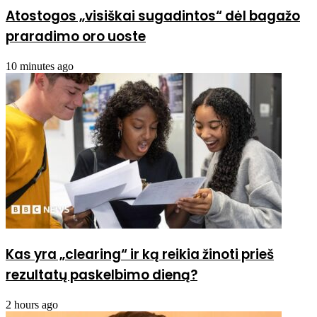
Atostogos „visiškai sugadintos“ dėl bagažo
praradimo oro uoste
10 minutes ago
Kas yra „clearing“ ir ką reikia žinoti prieš
rezultatų paskelbimo dieną?
2 hours ago