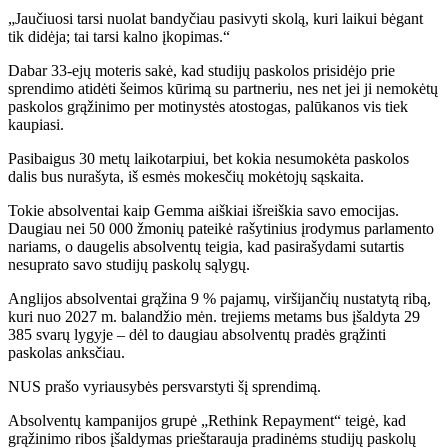
„Jaučiuosi tarsi nuolat bandyčiau pasivyti skolą, kuri laikui bėgant
tik didėja; tai tarsi kalno įkopimas.“
Dabar 33-ejų moteris sakė, kad studijų paskolos prisidėjo prie
sprendimo atidėti šeimos kūrimą su partneriu, nes net jei ji nemokėtų
paskolos grąžinimo per motinystės atostogas, palūkanos vis tiek
kaupiasi.
Pasibaigus 30 metų laikotarpiui, bet kokia nesumokėta paskolos
dalis bus nurašyta, iš esmės mokesčių mokėtojų sąskaita.
Tokie absolventai kaip Gemma aiškiai išreiškia savo emocijas.
Daugiau nei 50 000 žmonių pateikė rašytinius įrodymus parlamento
nariams, o daugelis absolventų teigia, kad pasirašydami sutartis
nesuprato savo studijų paskolų sąlygų.
Anglijos absolventai grąžina 9 % pajamų, viršijančių nustatytą ribą,
kuri nuo 2027 m. balandžio mėn. trejiems metams bus įšaldyta 29
385 svarų lygyje – dėl to daugiau absolventų pradės grąžinti
paskolas anksčiau.
NUS prašo vyriausybės persvarstyti šį sprendimą.
Absolventų kampanijos grupė „Rethink Repayment“ teigė, kad
grąžinimo ribos įšaldymas prieštarauja pradinėms studijų paskolų