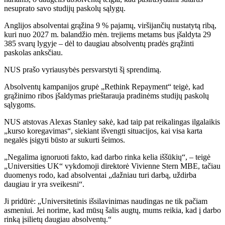
nesuprato savo studijų paskolų sąlygų.
Anglijos absolventai grąžina 9 % pajamų, viršijančių nustatytą ribą,
kuri nuo 2027 m. balandžio mėn. trejiems metams bus įšaldyta 29
385 svarų lygyje – dėl to daugiau absolventų pradės grąžinti
paskolas anksčiau.
NUS prašo vyriausybės persvarstyti šį sprendimą.
Absolventų kampanijos grupė „Rethink Repayment“ teigė, kad
grąžinimo ribos įšaldymas prieštarauja pradinėms studijų paskolų
sąlygoms.
NUS atstovas Alexas Stanley sakė, kad taip pat reikalingas ilgalaikis
„kurso koregavimas“, siekiant išvengti situacijos, kai visa karta
negalės įsigyti būsto ar sukurti šeimos.
„Negalima ignoruoti fakto, kad darbo rinka kelia iššūkių“, – teigė
„Universities UK“ vykdomoji direktorė Vivienne Stern MBE, tačiau
duomenys rodo, kad absolventai „dažniau turi darbą, uždirba
daugiau ir yra sveikesni“.
Ji pridūrė: „Universitetinis išsilavinimas naudingas ne tik pačiam
asmeniui. Jei norime, kad mūsų šalis augtų, mums reikia, kad į darbo
rinką įsilietų daugiau absolventų.“