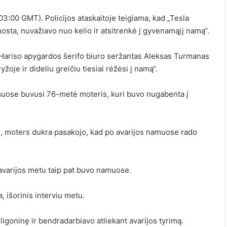
(03:00 GMT). Policijos ataskaitoje teigiama, kad „Tesla
osta, nuvažiavo nuo kelio ir atsitrenkė į gyvenamąjį namą“.
e Hariso apygardos šerifo biuro seržantas Aleksas Turmanas
oje ir dideliu greičiu tiesiai rėžėsi į namą“.
muose buvusi 76-metė moteris, kuri buvo nugabenta į
erė, moters dukra pasakojo, kad po avarijos namuose rado
e avarijos metu taip pat buvo namuose.
a
,
išorinis
interviu metu.
 ligoninę ir bendradarbiavo atliekant avarijos tyrimą.