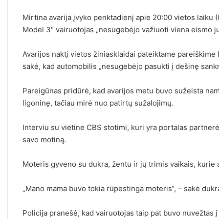
Mirtina avarija įvyko penktadienį apie 20:00 vietos laiku 
Model 3“ vairuotojas „nesugebėjo važiuoti viena eismo ju
Avarijos naktį vietos žiniasklaidai pateiktame pareiškim
sakė, kad automobilis „nesugebėjo pasukti į dešinę sankryž
Pareigūnas pridūrė, kad avarijos metu buvo sužeista na
ligoninę, tačiau mirė nuo patirtų sužalojimų.
Interviu su vietine CBS stotimi, kuri yra portalas partn
savo motiną.
Moteris gyveno su dukra, žentu ir jų trimis vaikais, kuri
„Mano mama buvo tokia rūpestinga moteris“, – sakė dukr
Policija pranešė, kad vairuotojas taip pat buvo nuvežtas į