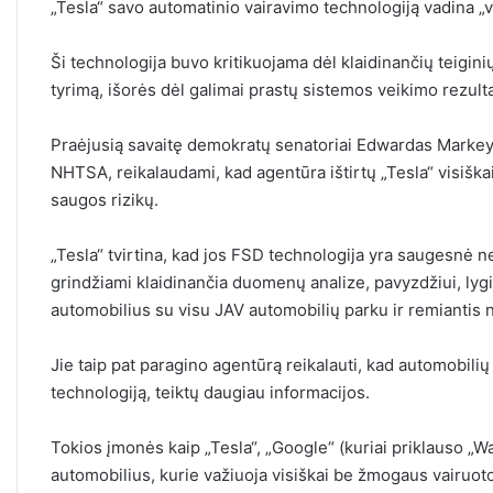
„Tesla“ savo automatinio vairavimo technologiją vadina „v
Ši technologija buvo kritikuojama dėl klaidinančių teigin
tyrimą
,
išorės
dėl galimai prastų sistemos veikimo rezul
Praėjusią savaitę demokratų senatoriai Edwardas Markey 
NHTSA, reikalaudami, kad agentūra ištirtų „Tesla“ visišk
saugos rizikų.
„Tesla“ tvirtina, kad jos FSD technologija yra saugesnė n
grindžiami klaidinančia duomenų analize, pavyzdžiui, lygi
automobilius su visu JAV automobilių parku ir remiantis n
Jie taip pat paragino agentūrą reikalauti, kad automobil
technologiją, teiktų daugiau informacijos.
Tokios įmonės kaip „Tesla“, „Google“ (kuriai priklauso „Wa
automobilius, kurie važiuoja visiškai be žmogaus vairuoto