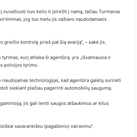
 nuvažiuoti nuo kelio ir įsirėžti į namą, tačiau Turmanas
o tvirtinimas, jog tuo metu jis važiavo naudodamasis
reičio kontrolę prieš pat šią avariją“, – sakė jis.
yrimas, kurį atlieka ši agentūra, yra „išsamiausia ir
s policijos tyrimo.
 naudojamas technologijas, kad agentūra galėtų surinkti
doti siekiant plačiau pagerinti automobilių saugumą.
gamintoją, jis gali lemti saugos atšaukimus ar kitus
isiškai savarankišku (pagalbinio) vairavimu“.