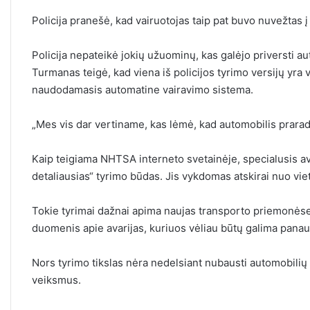
Policija pranešė, kad vairuotojas taip pat buvo nuvežtas į
Policija nepateikė jokių užuominų, kas galėjo priversti aut
Turmanas teigė, kad viena iš policijos tyrimo versijų yra v
naudodamasis automatine vairavimo sistema.
„Mes vis dar vertiname, kas lėmė, kad automobilis prarado g
Kaip teigiama NHTSA interneto svetainėje, specialusis avar
detaliausias“ tyrimo būdas. Jis vykdomas atskirai nuo viet
Tokie tyrimai dažnai apima naujas transporto priemonėse
duomenis apie avarijas, kuriuos vėliau būtų galima panau
Nors tyrimo tikslas nėra nedelsiant nubausti automobilių 
veiksmus.