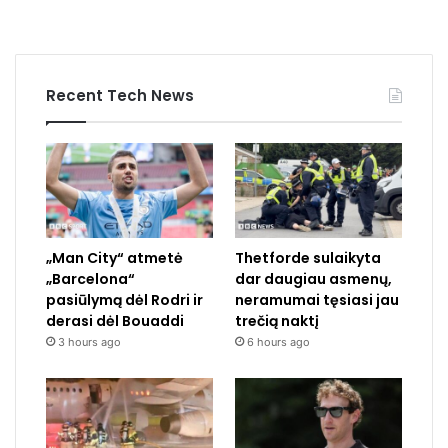
Recent Tech News
„Man City“ atmetė
Thetforde sulaikyta
„Barcelona“
dar daugiau asmenų,
pasiūlymą dėl Rodri ir
neramumai tęsiasi jau
derasi dėl Bouaddi
trečią naktį
3 hours ago
6 hours ago