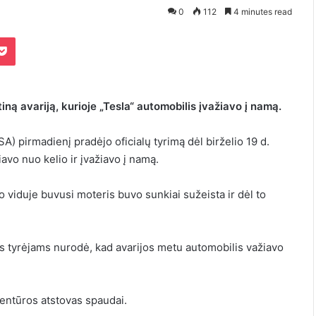
0
112
4 minutes read
Pocket
iną avariją, kurioje „Tesla“ automobilis įvažiavo į namą.
) pirmadienį pradėjo oficialų tyrimą dėl birželio 19 d.
avo nuo kelio ir įvažiavo į namą.
 viduje buvusi moteris buvo sunkiai sužeista ir dėl to
ats tyrėjams nurodė, kad avarijos metu automobilis važiavo
gentūros atstovas spaudai.