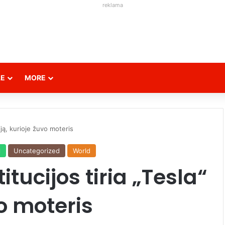
reklama
LE
MORE
riją, kurioje žuvo moteris
l
Uncategorized
World
itucijos tiria „Tesla“
vo moteris