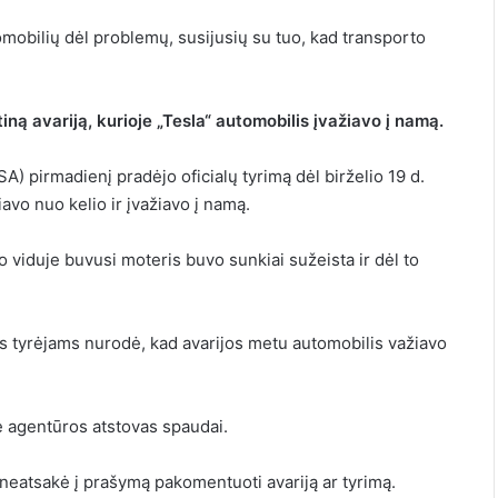
obilių dėl problemų, susijusių su tuo, kad transporto
iną avariją, kurioje „Tesla“ automobilis įvažiavo į namą.
) pirmadienį pradėjo oficialų tyrimą dėl birželio 19 d.
avo nuo kelio ir įvažiavo į namą.
 viduje buvusi moteris buvo sunkiai sužeista ir dėl to
ats tyrėjams nurodė, kad avarijos metu automobilis važiavo
ė agentūros atstovas spaudai.
s neatsakė į prašymą pakomentuoti avariją ar tyrimą.