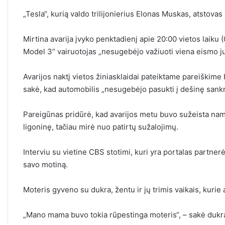
„Tesla“, kurią valdo trilijonierius Elonas Muskas, atstova
Mirtina avarija įvyko penktadienį apie 20:00 vietos laiku 
Model 3“ vairuotojas „nesugebėjo važiuoti viena eismo ju
Avarijos naktį vietos žiniasklaidai pateiktame pareiškim
sakė, kad automobilis „nesugebėjo pasukti į dešinę sankryž
Pareigūnas pridūrė, kad avarijos metu buvo sužeista na
ligoninę, tačiau mirė nuo patirtų sužalojimų.
Interviu su vietine CBS stotimi, kuri yra portalas partn
savo motiną.
Moteris gyveno su dukra, žentu ir jų trimis vaikais, kuri
„Mano mama buvo tokia rūpestinga moteris“, – sakė dukr