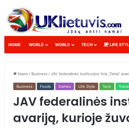
HOME
WORLD
WORLD
TECH
LIFE STY
Namo
/
Business
/
JAV federalinės institucijos tiria „Tesla“ ava
Business
Foods
Games
Life Style
Tech
Trave
JAV federalinės inst
avariją, kurioje žu