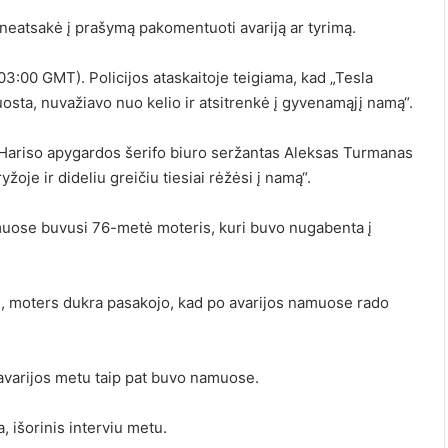
s neatsakė į prašymą pakomentuoti avariją ar tyrimą.
(03:00 GMT). Policijos ataskaitoje teigiama, kad „Tesla
osta, nuvažiavo nuo kelio ir atsitrenkė į gyvenamąjį namą“.
e Hariso apygardos šerifo biuro seržantas Aleksas Turmanas
oje ir dideliu greičiu tiesiai rėžėsi į namą“.
muose buvusi 76-metė moteris, kuri buvo nugabenta į
erė, moters dukra pasakojo, kad po avarijos namuose rado
e avarijos metu taip pat buvo namuose.
a
,
išorinis
interviu metu.