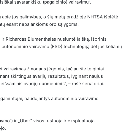
isiškai savarankišku (pagalbinio) vairavimu“.
ių apie jos galimybes, o šių metų pradžioje NHTSA išplėtė
tatų esant nepalankioms oro sąlygoms.
ir Richardas Blumenthalas nusiuntė laišką
,
išorinis
ai autonominio vairavimo (FSD) technologiją dėl jos keliamų
ei vairavimas žmogaus jėgomis, tačiau šie teiginiai
nant skirtingus avarijų rezultatus, lyginant naujus
eišsamiais avarijų duomenimis“, – rašė senatoriai.
ių gamintojai, naudojantys autonominio vairavimo
ymo“) ir „Uber“ visos testuoja ir eksploatuoja
jo.