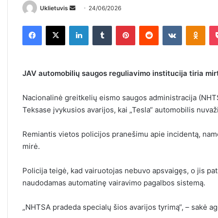
Uklietuvis
S
24/06/2026
e
Facebook
X
LinkedIn
Tumblr
Pinterest
Reddit
VKontakte
Odnoklassniki
n
d
a
n
JAV automobilių saugos reguliavimo institucija tiria mirt
e
m
Nacionalinė greitkelių eismo saugos administracija (NHTSA
a
Teksase įvykusios avarijos, kai „Tesla“ automobilis nuvaži
i
l
Remiantis vietos policijos pranešimu apie incidentą, namo
mirė.
Policija teigė, kad vairuotojas nebuvo apsvaigęs, o jis p
naudodamas automatinę vairavimo pagalbos sistemą.
„NHTSA pradeda specialų šios avarijos tyrimą“, – sakė a