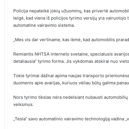
Policija nepateikė jokių užuominų, kas privertė automobilį
teigė, kad viena iš policijos tyrimo versijų yra vairuotoj
automatine vairavimo sistema.
„Mes vis dar vertiname, kas lėmė, kad automobilis prarado g
Remiantis NHTSA interneto svetaine, specialusis avarijos t
detaliausia“ tyrimo forma. Jis vykdomas atskirai nuo vieto
Tokie tyrimai dažnai apima naujas transporto priemonėse
duomenis apie avarijas, kuriuos vėliau būtų galima panau
Nors tyrimo tikslas nėra nedelsiant nubausti automobilių 
veiksmus.
„Tesla“ savo automatinio vairavimo technologiją vadina „v