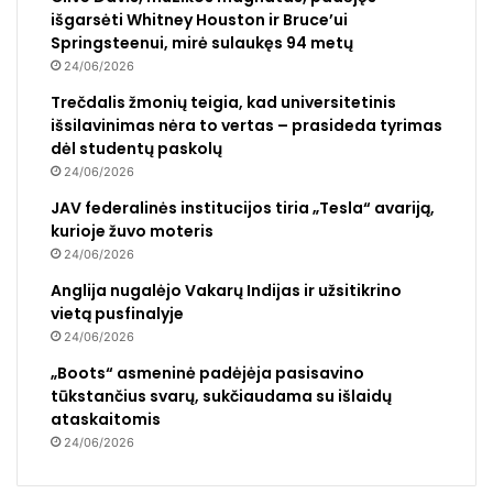
išgarsėti Whitney Houston ir Bruce’ui
Springsteenui, mirė sulaukęs 94 metų
24/06/2026
Trečdalis žmonių teigia, kad universitetinis
išsilavinimas nėra to vertas – prasideda tyrimas
dėl studentų paskolų
24/06/2026
JAV federalinės institucijos tiria „Tesla“ avariją,
kurioje žuvo moteris
24/06/2026
Anglija nugalėjo Vakarų Indijas ir užsitikrino
vietą pusfinalyje
24/06/2026
„Boots“ asmeninė padėjėja pasisavino
tūkstančius svarų, sukčiaudama su išlaidų
ataskaitomis
24/06/2026