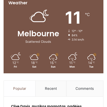
Weather
11
℃
Melbourne
12º - 10º
84%
3.14 km/h
Scattered Clouds
12
18
15
11
14
℃
℃
℃
℃
℃
Fri
Sat
Sun
Mon
Tue
Popular
Recent
Comments
Clive Davis, muzikos magnatas, padėjęs