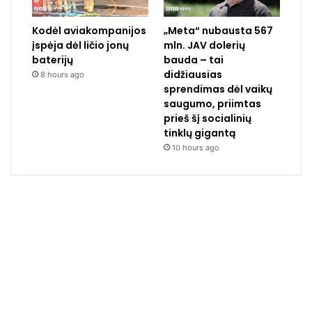
Kodėl aviakompanijos
„Meta“ nubausta 567
įspėja dėl ličio jonų
mln. JAV dolerių
baterijų
bauda – tai
didžiausias
8 hours ago
sprendimas dėl vaikų
saugumo, priimtas
prieš šį socialinių
tinklų gigantą
10 hours ago