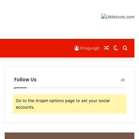
Atsitiktinis s
Switch s
Sear
Prisijungti
Follow Us
Go to the Arqam options page to set your social
accounts.