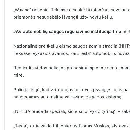
„Waymo“ neseniai Teksase atšaukė tūkstančius savo autom
priemonės nesugebėjo išvengti užtvindytų kelių.
JAV automobilių saugos reguliavimo institucija tiria mirt
Nacionalinė greitkelių eismo saugos administracija (NHTSA
Teksase įvykusios avarijos, kai „Tesla“ automobilis nuvaži
Remiantis vietos policijos pranešimu apie incidentą, namo
mirė.
Policija teigė, kad vairuotojas nebuvo apsvaigęs, o jis p
naudodamas automatinę vairavimo pagalbos sistemą.
„NHTSA pradeda specialų šio eismo įvykio tyrimą“, – sak
„Tesla“, kurią valdo trilijonierius Elonas Muskas, atstova