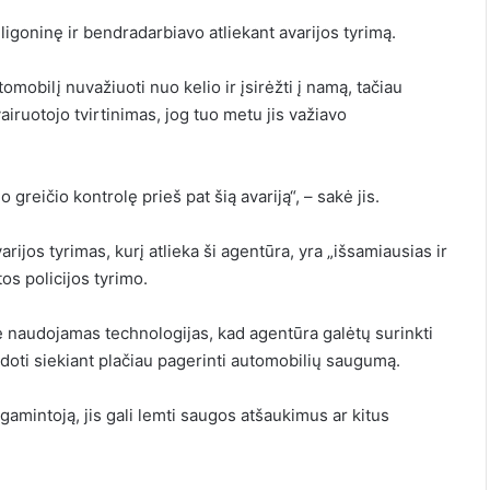
 ligoninę ir bendradarbiavo atliekant avarijos tyrimą.
omobilį nuvažiuoti nuo kelio ir įsirėžti į namą, tačiau
airuotojo tvirtinimas, jog tuo metu jis važiavo
reičio kontrolę prieš pat šią avariją“, – sakė jis.
ijos tyrimas, kurį atlieka ši agentūra, yra „išsamiausias ir
os policijos tyrimo.
 naudojamas technologijas, kad agentūra galėtų surinkti
doti siekiant plačiau pagerinti automobilių saugumą.
gamintoją, jis gali lemti saugos atšaukimus ar kitus