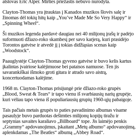
atstovas Eric Alper. Mirties priežastis nebuvo nurodyta.
Clayton-Thomas yra įtrauktas į Kanados muzikos šlovės salę ir
žinomas dėl tokių hitų kaip „You’ve Made Me So Very Happy“ ir
„Spinning Wheel“.
Ši muzikos legenda pardavė daugiau nei 40 milijonų įrašų ir padėjo
suformuoti džiazo-roko skambesį per savo karjerą, kuri prasidėjo
Torontos gatvėse ir atvedė jį į tokias didžiąsias scenas kaip
„Woodstock“.
Paauglystėje Clayton-Thomas gyveno gatvėse ir buvo kelis kartus
įkalintas įvairiose kalėjimuose bei pataisos namuose. Ten jis
savarankiškai išmoko groti gitara ir atrado savo aistrą,
koncertuodamas kalėjime.
1968 m. Clayton-Thomas prisijungė prie džiazo-roko grupės
„Blood, Sweat & Tears“ ir tapo vienu iš svarbiausių narių grupėje,
kuri vėliau tapo viena iš populiariausių grupių 1960-ųjų pabaigoje.
Tais pačiais metais grupės to paties pavadinimo albumas visame
pasaulyje buvo parduotas dešimties milijonų kopijų tiražu ir
septynias savaites karaliavo „Billboard“ tope. Jis laimėjo penkis
„Grammy“ apdovanojimus, įskaitant „Metų albumo“ apdovanojimą,
aplenkdamas „The Beatles“ albumą „Abbey Road“.