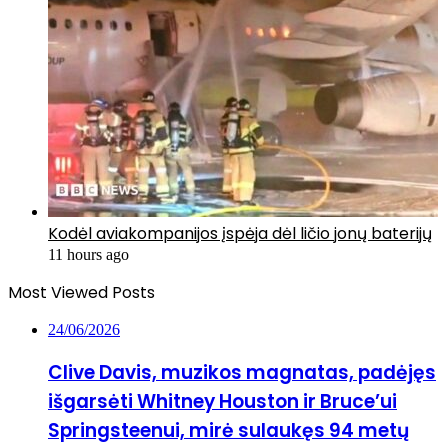
Kodėl aviakompanijos įspėja dėl ličio jonų baterijų
11 hours ago
Most Viewed Posts
24/06/2026
Clive Davis, muzikos magnatas, padėjęs
išgarsėti Whitney Houston ir Bruce’ui
Springsteenui, mirė sulaukęs 94 metų