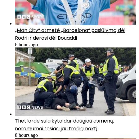
„Man City“ atmetė „Barcelona“ pasiūlymą dėl
Rodri ir derasi dėl Bouaddi
6 hours ago
Thetforde sulaikyta dar daugiau asmenų,
neramumai tęsiasi jau trečią naktį
8 hours ago