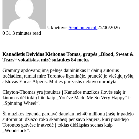
Uklietuvis
Send an email
25/06/2026
0
31
3 minutes read
Kanadietis Deividas Kleitonas-Tomas, grupės „Blood, Sweat &
Tears“ vokalistas, mirė sulaukęs 84 metų.
Grammy apdovanojimą pelnęs dainininkas ir dainų autorius
trečiadienį ramiai mirė Torontos ligoninėje, pranešė jo viešųjų ryšių
atstovas Ericas Alperis. Mirties priežastis nebuvo nurodyta.
Clayton-Thomas yra įtrauktas į Kanados muzikos šlovės salę ir
žinomas dėl tokių hitų kaip „You’ve Made Me So Very Happy“ ir
„Spinning Wheel“.
Ši muzikos legenda pardavė daugiau nei 40 milijonų įrašų ir padėjo
suformuoti džiazo-roko skambesį per savo karjerą, kuri prasidėjo
Torontos gatvėse ir atvedė į tokias didžiąsias scenas kaip
„Woodstock“.