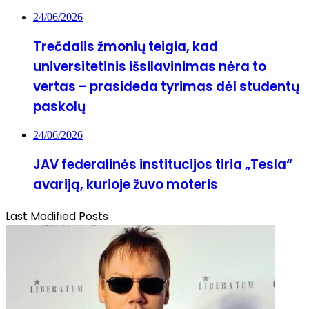
24/06/2026
Trečdalis žmonių teigia, kad
universitetinis išsilavinimas nėra to
vertas – prasideda tyrimas dėl studentų
paskolų
24/06/2026
JAV federalinės institucijos tiria „Tesla“
avariją, kurioje žuvo moteris
Last Modified Posts