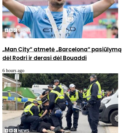
„Man City“ atmetė „Barcelona“ pasiūlymą
dėl Rodri ir derasi dėl Bouaddi
6 hours ago