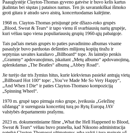
Paauglystėje Clayton-Thomas gyveno gatvėse ir buvo kelis kartus
įkalintas bei siųstas į pataisos namus. Ten jis savarankiškai išmoko
groti gitara ir atrado savo aistrą, koncertuodamas kalėjime.
1968 m. Clayton-Thomas prisijungė prie džiazo-roko grupės
„Blood, Sweat & Tears“ ir tapo vienu iš svarbiausių narių grupėje,
kuri vėliau tapo viena populiariausių grupių 1960-ųjų pabaigoje.
Tais pačiais metais grupės to paties pavadinimo albumas visame
pasaulyje buvo parduotas dešimties milijonų kopijų tiražu ir
septynias savaites karaliavo „Billboard“ tope. Jis laimėjo penkis
„Grammy“ apdovanojimus, įskaitant „Metų albumo“ apdovanojimą,
aplenkdamas „The Beatles“ albumą „Abbey Road“.
Jie turėjo dar tris žymius hitus, kurie kiekvienas pasiekė antrąją vietą
„Billboard Hot 100“ tope: „You’ve Made Me So Very Happy“,
„And When I Die“ ir paties Clayton-Thomaso kompoziciją
„Spinning Wheel“.
1970 m. grupė tapo pirmąja roko grupe, įveikusia „Geležinę
uždangą“ ir surengusia koncertinį turą po Rytų Europą JAV
valstybės departamento prašymu.
2023 m. dokumentiniame filme „What the Hell Happened to Blood,
Sweat & Tears“ vėliau buvo pranešta, kad Niksono administracija
pateikė Clayton-Thomasui ultimatumą: arba vykti į turą mainais už