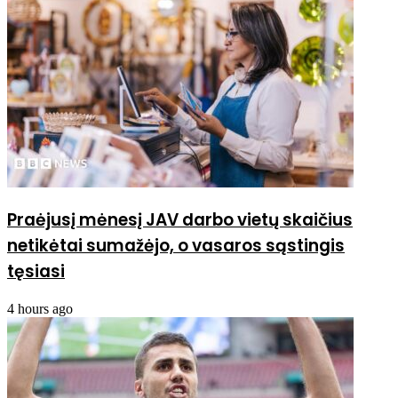
Praėjusį mėnesį JAV darbo vietų skaičius
netikėtai sumažėjo, o vasaros sąstingis
tęsiasi
4 hours ago