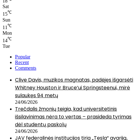
18
Sat
℃
15
Sun
℃
11
Mon
℃
14
Tue
Popular
Recent
Comments
Clive Davis, muzikos magnatas, padėjęs išgarsėti
Whitney Houston ir Bruce’ui Springsteenui, mirė
sulaukęs 94 metų
24/06/2026
Trečdalis žmonių teigia, kad universitetinis
išsilavinimas nėra to vertas – prasideda tyrimas
dėl studentų paskolų
24/06/2026
JAV federalinės institucijos tiria „Tesla“ avariją,