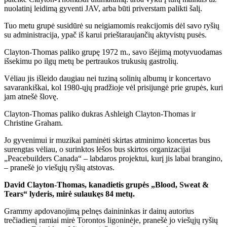
nuolatinį leidimą gyventi JAV, arba būti priverstam palikti šalį.
Tuo metu grupė susidūrė su neigiamomis reakcijomis dėl savo ryšių
su administracija, ypač iš karui prieštaraujančių aktyvistų pusės.
Clayton-Thomas paliko grupę 1972 m., savo išėjimą motyvuodamas
išsekimu po ilgų metų be pertraukos trukusių gastrolių.
Vėliau jis išleido daugiau nei tuziną solinių albumų ir koncertavo
savarankiškai, kol 1980-ųjų pradžioje vėl prisijungė prie grupės, kuri
jam atnešė šlovę.
Clayton-Thomas paliko dukras Ashleigh Clayton-Thomas ir
Christine Graham.
Jo gyvenimui ir muzikai paminėti skirtas atminimo koncertas bus
surengtas vėliau, o surinktos lėšos bus skirtos organizacijai
„Peacebuilders Canada“ – labdaros projektui, kurį jis labai brangino,
– pranešė jo viešųjų ryšių atstovas.
David Clayton-Thomas, kanadietis grupės „Blood, Sweat &
Tears“ lyderis, mirė sulaukęs 84 metų.
Grammy apdovanojimą pelnęs dainininkas ir dainų autorius
trečiadienį ramiai mirė Torontos ligoninėje, pranešė jo viešųjų ryšių