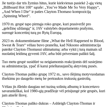
Jie turėjo dar tris žymius hitus, kurie kiekvienas pasiekė 2-ąją vietą
„Billboard Hot 100“ sąraše: „You’ve Made Me So Very Happy“,
„And When I Die“ ir paties Clayton-Thomaso kompoziciją
„Spinning Wheel“.
1970 m. grupė tapo pirmąja roko grupe, kuri prasiveržė pro
„geležinę uždangą“ ir, JAV valstybės departamento prašymu,
surengė koncertinį turą po Rytų Europą.
2023 m. dokumentiniame filme „What the Hell Happened to Blood,
Sweat & Tears“ vėliau buvo pranešta, kad Niksono administracija
pateikė Clayton-Thomasui ultimatumą: arba vykti į turą mainais už
nuolatinį leidimą gyventi JAV, arba būti priverstam palikti šalį.
Tuo metu grupė susidūrė su neigiamomis reakcijomis dėl susiejimo
su administracija, ypač iš karui prieštaraujančių aktyvistų pusės.
Clayton-Thomas paliko grupę 1972 m., savo išėjimą motyvuodamas
išsekimu po daugelio metų be pertraukos trukusių gastrolių.
Vėliau jis išleido daugiau nei tuziną solinių albumų ir koncertavo
savarankiškai, kol 1980-ųjų pradžioje vėl prisijungė prie grupės, kuri
jam atnešė šlovę.
Clayton-Thomas paliko dukras – Ashleigh Clayton-Thomas ir