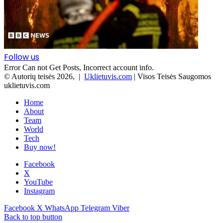
Follow us
Error Can not Get Posts, Incorrect account info.
© Autorių teisės 2026, |
Uklietuvis.com
| Visos Teisės Saugomos
uklietuvis.com
Home
About
Team
World
Tech
Buy now!
Facebook
X
YouTube
Instagram
Facebook
X
WhatsApp
Telegram
Viber
Back to top button