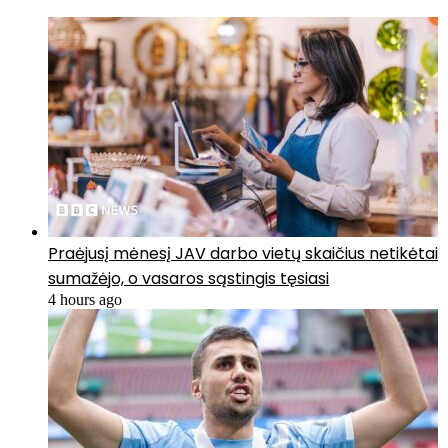
Praėjusį mėnesį JAV darbo vietų skaičius netikėtai
sumažėjo, o vasaros sąstingis tęsiasi
4 hours ago