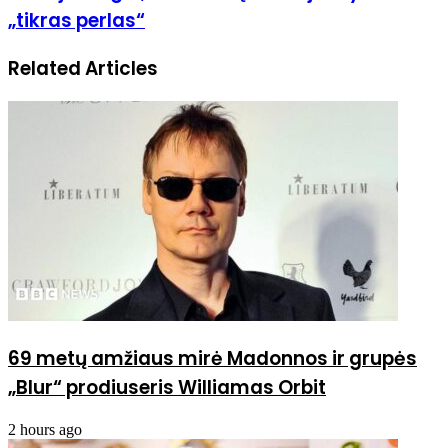
„tikras perlas“
Related Articles
69 metų amžiaus mirė Madonnos ir grupės
„Blur“ prodiuseris Williamas Orbit
2 hours ago