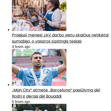
Praėjusį mėnesį JAV darbo vietų skaičius netikėtai
sumažėjo, o vasaros sąstingis tęsiasi
4 hours ago
„Man City“ atmetė „Barcelona“ pasiūlymą dėl
Rodri ir derasi dėl Bouaddi
6 hours ago