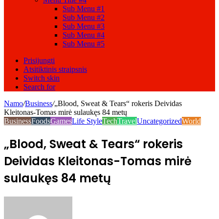
Sub Menu #1
Sub Menu #2
Sub Menu #3
Sub Menu #4
Sub Menu #5
Prisijungti
Atsitiktinis straipsnis
Switch skin
Search for
Namo
/
Business
/
„Blood, Sweat & Tears“ rokeris Deividas
Kleitonas-Tomas mirė sulaukęs 84 metų
Business
Foods
Games
Life Style
Tech
Travel
Uncategorized
World
„Blood, Sweat & Tears“ rokeris
Deividas Kleitonas-Tomas mirė
sulaukęs 84 metų