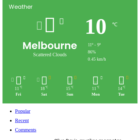
Weather
10
℃
Melbourne
11º - 9º
86%
Scattered Clouds
0.45 km/h
℃
℃
℃
℃
℃
11
18
15
11
14
Fri
Sat
Sun
Mon
Tue
Popular
Recent
Comments