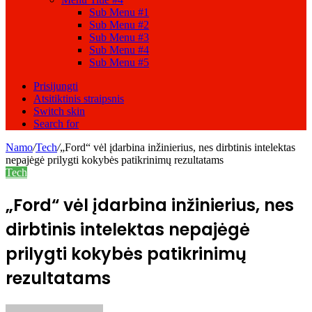
Sub Menu #1
Sub Menu #2
Sub Menu #3
Sub Menu #4
Sub Menu #5
Prisijungti
Atsitiktinis straipsnis
Switch skin
Search for
Namo
/
Tech
/
„Ford“ vėl įdarbina inžinierius, nes dirbtinis intelektas
nepajėgė prilygti kokybės patikrinimų rezultatams
Tech
„Ford“ vėl įdarbina inžinierius, nes
dirbtinis intelektas nepajėgė
prilygti kokybės patikrinimų
rezultatams