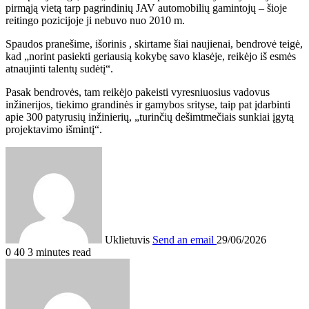
pirmąją vietą tarp pagrindinių JAV automobilių gamintojų – šioje
reitingo pozicijoje ji nebuvo nuo 2010 m.
Spaudos pranešime
,
išorinis
, skirtame šiai naujienai, bendrovė teigė,
kad „norint pasiekti geriausią kokybę savo klasėje, reikėjo iš esmės
atnaujinti talentų sudėtį“.
Pasak bendrovės, tam reikėjo pakeisti vyresniuosius vadovus
inžinerijos, tiekimo grandinės ir gamybos srityse, taip pat įdarbinti
apie 300 patyrusių inžinierių, „turinčių dešimtmečiais sunkiai įgytą
projektavimo išmintį“.
Uklietuvis
Send an email
29/06/2026
0
40
3 minutes read