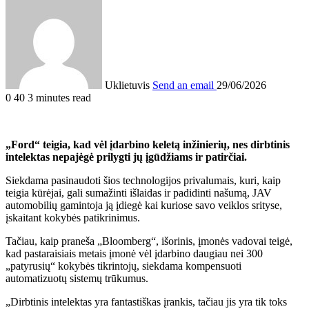
Uklietuvis
Send an email
29/06/2026
0
40
3 minutes read
„Ford“ teigia, kad vėl įdarbino keletą inžinierių, nes dirbtinis
intelektas nepajėgė prilygti jų įgūdžiams ir patirčiai.
Siekdama pasinaudoti šios technologijos privalumais, kuri, kaip
teigia kūrėjai, gali sumažinti išlaidas ir padidinti našumą, JAV
automobilių gamintoja ją įdiegė kai kuriose savo veiklos srityse,
įskaitant kokybės patikrinimus.
Tačiau, kaip praneša „Bloomberg“
,
išorinis
, įmonės vadovai teigė,
kad pastaraisiais metais įmonė vėl įdarbino daugiau nei 300
„patyrusių“ kokybės tikrintojų, siekdama kompensuoti
automatizuotų sistemų trūkumus.
„Dirbtinis intelektas yra fantastiškas įrankis, tačiau jis yra tik toks