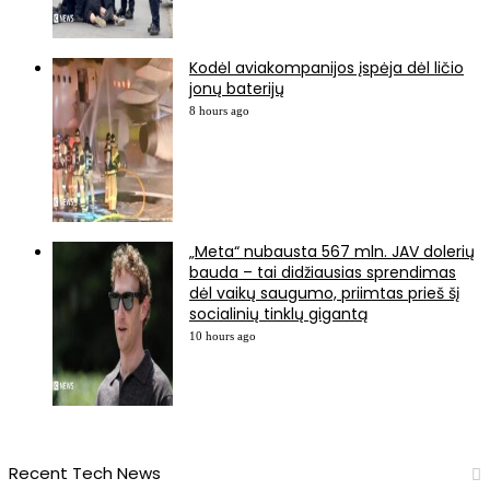
Kodėl aviakompanijos įspėja dėl ličio
jonų baterijų
8 hours ago
„Meta“ nubausta 567 mln. JAV dolerių
bauda – tai didžiausias sprendimas
dėl vaikų saugumo, priimtas prieš šį
socialinių tinklų gigantą
10 hours ago
Recent Tech News