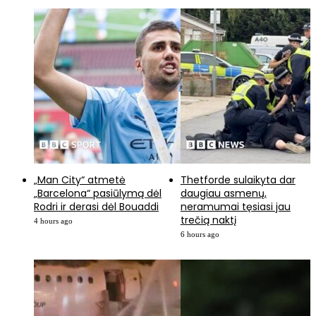
„Man City“ atmetė
Thetforde sulaikyta dar
„Barcelona“ pasiūlymą dėl
daugiau asmenų,
Rodri ir derasi dėl Bouaddi
neramumai tęsiasi jau
trečią naktį
4 hours ago
6 hours ago