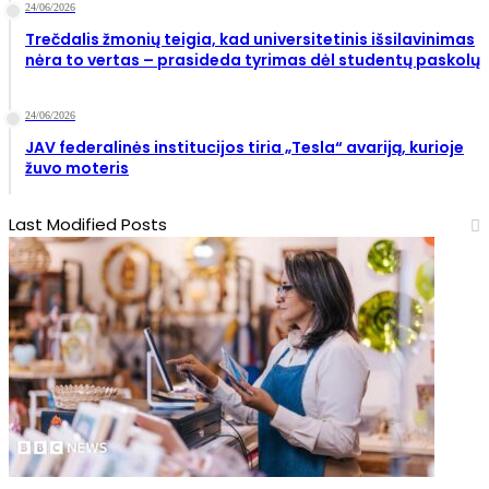
24/06/2026
Trečdalis žmonių teigia, kad universitetinis išsilavinimas
nėra to vertas – prasideda tyrimas dėl studentų paskolų
24/06/2026
JAV federalinės institucijos tiria „Tesla“ avariją, kurioje
žuvo moteris
Last Modified Posts