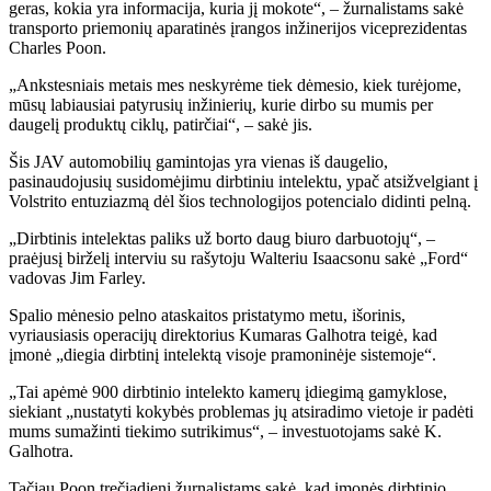
geras, kokia yra informacija, kuria jį mokote“, – žurnalistams sakė
transporto priemonių aparatinės įrangos inžinerijos viceprezidentas
Charles Poon.
„Ankstesniais metais mes neskyrėme tiek dėmesio, kiek turėjome,
mūsų labiausiai patyrusių inžinierių, kurie dirbo su mumis per
daugelį produktų ciklų, patirčiai“, – sakė jis.
Šis JAV automobilių gamintojas yra vienas iš daugelio,
pasinaudojusių susidomėjimu dirbtiniu intelektu, ypač atsižvelgiant į
Volstrito entuziazmą dėl šios technologijos potencialo didinti pelną.
„Dirbtinis intelektas paliks už borto daug biuro darbuotojų“, –
praėjusį birželį interviu su rašytoju Walteriu Isaacsonu sakė „Ford“
vadovas Jim Farley.
Spalio mėnesio pelno ataskaitos pristatymo metu
,
išorinis
,
vyriausiasis operacijų direktorius Kumaras Galhotra teigė, kad
įmonė „diegia dirbtinį intelektą visoje pramoninėje sistemoje“.
„Tai apėmė 900 dirbtinio intelekto kamerų įdiegimą gamyklose,
siekiant „nustatyti kokybės problemas jų atsiradimo vietoje ir padėti
mums sumažinti tiekimo sutrikimus“, – investuotojams sakė K.
Galhotra.
Tačiau Poon trečiadienį žurnalistams sakė, kad įmonės dirbtinio