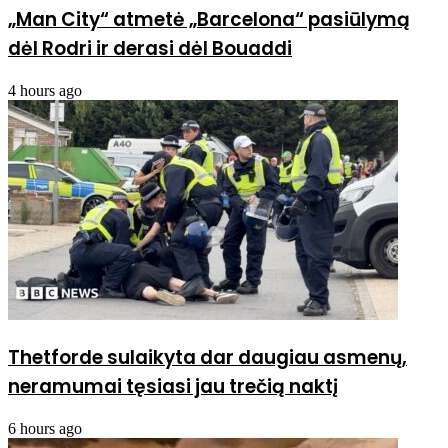
„Man City“ atmetė „Barcelona“ pasiūlymą
dėl Rodri ir derasi dėl Bouaddi
4 hours ago
Thetforde sulaikyta dar daugiau asmenų,
neramumai tęsiasi jau trečią naktį
6 hours ago