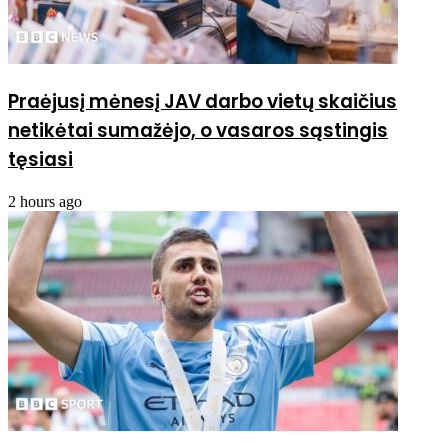
Praėjusį mėnesį JAV darbo vietų skaičius
netikėtai sumažėjo, o vasaros sąstingis
tęsiasi
2 hours ago