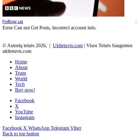
Follow us
Error Can not Get Posts, Incorrect account info.
© Autorių teisės 2026, |
Uklietuvis.com
| Visos Teisės Saugomos
uklietuvis.com
Home
About
Team
World
Tech
Buy now!
Facebook
X
YouTube
Instagram
Facebook
X
WhatsApp
Telegram
Viber
Back to top button