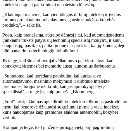
intelekto pagrįsti patikrinimai nepateisino lūkesčių.
„Klaidingai manėme, kad vien įdiegus dirbtinį intelektą ir įvedus
turimus projektavimo reikalavimus, gausime aukštos kokybės
produktą“, – sakė jis.
Poon, kaip pranešama, atkreipė dėmesį į tai, kad automatizuotiems
įrankiams trūksta patyrusių techninių specialistų mokymų ir žinių –
daugelis jų, pasak jo, paliko įmonę dar prieš tai, kai jų žinios galėjo
būti panaudotos technologijų tobulinimui.
Jis teigė, kad šie darbuotojai vėliau buvo pakviesti atgal, kad
apmokytų sistemas bei mentoriųjaustų jaunesnius darbuotojus.
„Supratome, kad norėdami patobulinti kai kurias savo
automatizavimo, mašininio mokymosi ir dirbtinio intelekto
priemones, turėjome užtikrinti, kad jas apmokytų patyrę
specialistai“, – teigė jis, kaip praneša „Bloomberg“.
„Ford“ prisipažinimas apie dirbtinio intelekto trūkumus pasirodė tuo
metu, kai bendrovė džiaugėsi sugrįžimu į pirmąją vietą indekse,
kuris naudojamas kaip pramonės etalonas automobilių kokybei
vertinti.
Kompanija teigė, kad ji užėmė pirmąją vietą tarp pagrindinių