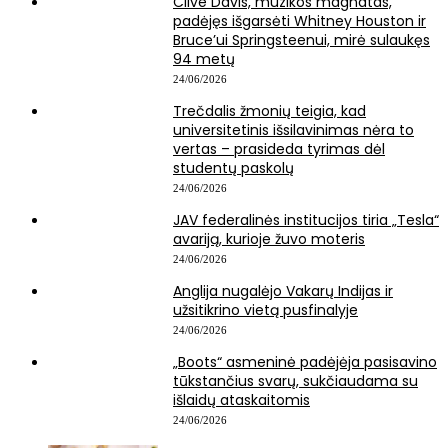
Clive Davis, muzikos magnatas,
padėjęs išgarsėti Whitney Houston ir
Bruce’ui Springsteenui, mirė sulaukęs
94 metų
24/06/2026
Trečdalis žmonių teigia, kad
universitetinis išsilavinimas nėra to
vertas – prasideda tyrimas dėl
studentų paskolų
24/06/2026
JAV federalinės institucijos tiria „Tesla“
avariją, kurioje žuvo moteris
24/06/2026
Anglija nugalėjo Vakarų Indijas ir
užsitikrino vietą pusfinalyje
24/06/2026
„Boots“ asmeninė padėjėja pasisavino
tūkstančius svarų, sukčiaudama su
išlaidų ataskaitomis
24/06/2026