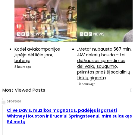
Kodėl aviakompanijos
„Meta“ nubausta 567 mln.
įspėja dėl ličio jonų
JAV dolerių bauda – tai
baterijų
didžiausias sprendimas
dėl vaikų saugumo,
8 hours ago
priimtas prieš šį socialinių
tinklų gigantą
10 hours ago
Most Viewed Posts
24/06/2026
Clive Davis, muzikos magnatas, padėjęs išgarsėti
Whitney Houston ir Bruce’ui Springsteenui, mirė sulaukęs
94 metų