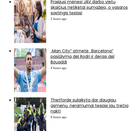
Praėjusį mėnesį JAV darbo vietų
skaičius netikėtai sumažėjo, o vasaros
sąstingis tęsiasi
2 hours ago
„Man City“ atmetė „Barcelona“
pasiūlymą dėl Rodri ir derasi dėl
Bouaddi
4 hours ago
Thetforde sulaikyta dar daugiau
asmenų, neramumai tęsiasi jau trečią
naktį
6 hours ago