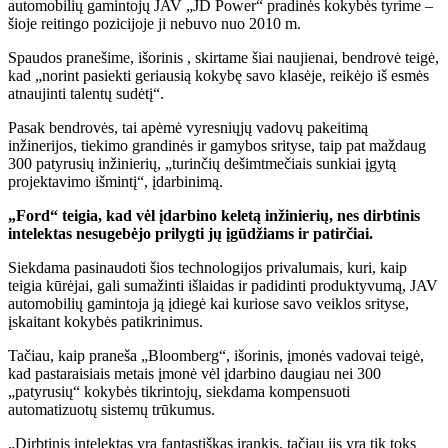
automobilių gamintojų JAV „JD Power“ pradinės kokybės tyrime –
šioje reitingo pozicijoje ji nebuvo nuo 2010 m.
Spaudos pranešime
,
išorinis
, skirtame šiai naujienai, bendrovė teigė,
kad „norint pasiekti geriausią kokybę savo klasėje, reikėjo iš esmės
atnaujinti talentų sudėtį“.
Pasak bendrovės, tai apėmė vyresniųjų vadovų pakeitimą
inžinerijos, tiekimo grandinės ir gamybos srityse, taip pat maždaug
300 patyrusių inžinierių, „turinčių dešimtmečiais sunkiai įgytą
projektavimo išmintį“, įdarbinimą.
„Ford“ teigia, kad vėl įdarbino keletą inžinierių, nes dirbtinis
intelektas nesugebėjo prilygti jų įgūdžiams ir patirčiai.
Siekdama pasinaudoti šios technologijos privalumais, kuri, kaip
teigia kūrėjai, gali sumažinti išlaidas ir padidinti produktyvumą, JAV
automobilių gamintoja ją įdiegė kai kuriose savo veiklos srityse,
įskaitant kokybės patikrinimus.
Tačiau, kaip praneša „Bloomberg“
,
išorinis
, įmonės vadovai teigė,
kad pastaraisiais metais įmonė vėl įdarbino daugiau nei 300
„patyrusių“ kokybės tikrintojų, siekdama kompensuoti
automatizuotų sistemų trūkumus.
„Dirbtinis intelektas yra fantastiškas įrankis, tačiau jis yra tik toks