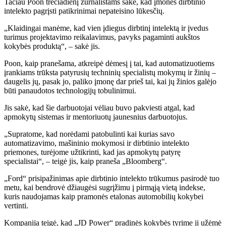
Tačiau Poon trečiadienį žurnalistams sakė, kad įmonės dirbtinio
intelekto pagrįsti patikrinimai nepateisino lūkesčių.
„Klaidingai manėme, kad vien įdiegus dirbtinį intelektą ir įvedus
turimus projektavimo reikalavimus, pavyks pagaminti aukštos
kokybės produktą“, – sakė jis.
Poon, kaip pranešama, atkreipė dėmesį į tai, kad automatizuotiems
įrankiams trūksta patyrusių techninių specialistų mokymų ir žinių –
daugelis jų, pasak jo, paliko įmonę dar prieš tai, kai jų žinios galėjo
būti panaudotos technologijų tobulinimui.
Jis sakė, kad šie darbuotojai vėliau buvo pakviesti atgal, kad
apmokytų sistemas ir mentoriuotų jaunesnius darbuotojus.
„Supratome, kad norėdami patobulinti kai kurias savo
automatizavimo, mašininio mokymosi ir dirbtinio intelekto
priemones, turėjome užtikrinti, kad jas apmokytų patyrę
specialistai“, – teigė jis, kaip praneša „Bloomberg“.
„Ford“ prisipažinimas apie dirbtinio intelekto trūkumus pasirodė tuo
metu, kai bendrovė džiaugėsi sugrįžimu į pirmąją vietą indekse,
kuris naudojamas kaip pramonės etalonas automobilių kokybei
vertinti.
Kompanija teigė, kad „JD Power“ pradinės kokybės tyrime ji užėmė