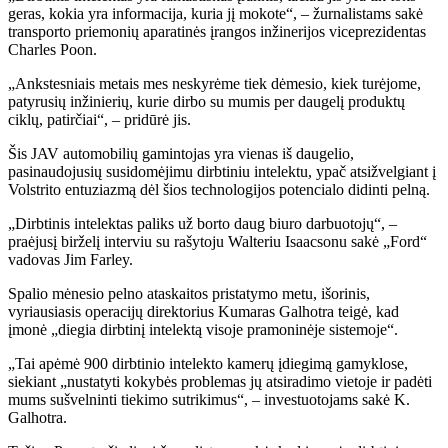
geras, kokia yra informacija, kuria jį mokote“, – žurnalistams sakė
transporto priemonių aparatinės įrangos inžinerijos viceprezidentas
Charles Poon.
„Ankstesniais metais mes neskyrėme tiek dėmesio, kiek turėjome,
patyrusių inžinierių, kurie dirbo su mumis per daugelį produktų
ciklų, patirčiai“, – pridūrė jis.
Šis JAV automobilių gamintojas yra vienas iš daugelio,
pasinaudojusių susidomėjimu dirbtiniu intelektu, ypač atsižvelgiant į
Volstrito entuziazmą dėl šios technologijos potencialo didinti pelną.
„Dirbtinis intelektas paliks už borto daug biuro darbuotojų“, –
praėjusį birželį interviu su rašytoju Walteriu Isaacsonu sakė „Ford“
vadovas Jim Farley.
Spalio mėnesio pelno ataskaitos pristatymo metu
,
išorinis
,
vyriausiasis operacijų direktorius Kumaras Galhotra teigė, kad
įmonė „diegia dirbtinį intelektą visoje pramoninėje sistemoje“.
„Tai apėmė 900 dirbtinio intelekto kamerų įdiegimą gamyklose,
siekiant „nustatyti kokybės problemas jų atsiradimo vietoje ir padėti
mums sušvelninti tiekimo sutrikimus“, – investuotojams sakė K.
Galhotra.