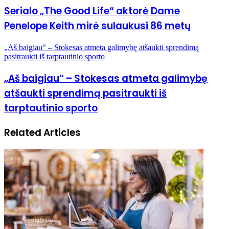
Serialo „The Good Life“ aktorė Dame
Penelope Keith mirė sulaukusi 86 metų
„Aš baigiau“ – Stokesas atmeta galimybę atšaukti sprendimą
pasitraukti iš tarptautinio sporto
„Aš baigiau“ – Stokesas atmeta galimybę
atšaukti sprendimą pasitraukti iš
tarptautinio sporto
Related Articles