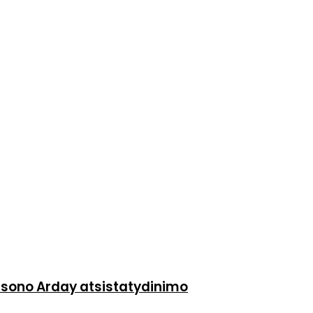
asono Arday atsistatydinimo