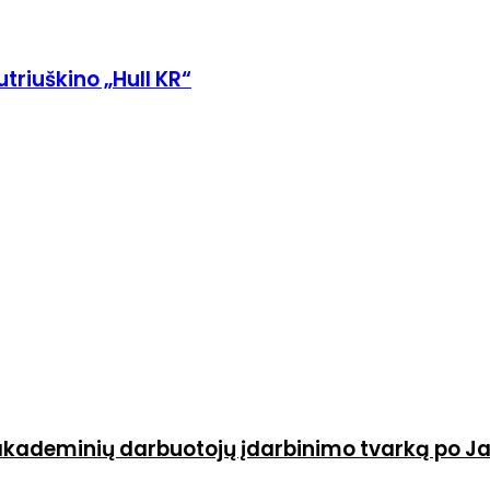
sutriuškino „Hull KR“
 akademinių darbuotojų įdarbinimo tvarką po J