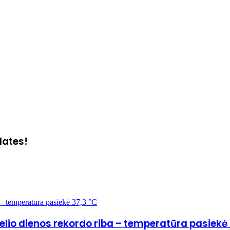
dates!
a – temperatūra pasiekė 37,3 °C
želio dienos rekordo riba – temperatūra pasiekė 