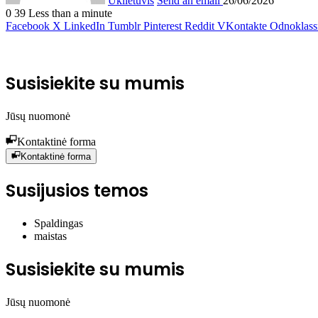
Uklietuvis
Send an email
26/06/2026
0
39
Less than a minute
Facebook
X
LinkedIn
Tumblr
Pinterest
Reddit
VKontakte
Odnoklass
Susisiekite su mumis
Jūsų nuomonė
Kontaktinė forma
Kontaktinė forma
Susijusios temos
Spaldingas
maistas
Susisiekite su mumis
Jūsų nuomonė