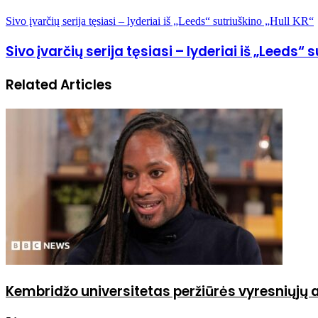
Sivo įvarčių serija tęsiasi – lyderiai iš „Leeds“ sutriuškino „Hull KR“
Sivo įvarčių serija tęsiasi – lyderiai iš „Leeds“ 
Related Articles
Kembridžo universitetas peržiūrės vyresniųjų