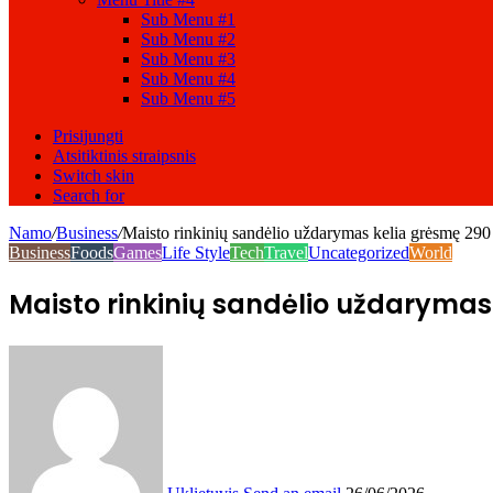
Sub Menu #1
Sub Menu #2
Sub Menu #3
Sub Menu #4
Sub Menu #5
Prisijungti
Atsitiktinis straipsnis
Switch skin
Search for
Namo
/
Business
/
Maisto rinkinių sandėlio uždarymas kelia grėsmę 290
Business
Foods
Games
Life Style
Tech
Travel
Uncategorized
World
Maisto rinkinių sandėlio uždarymas