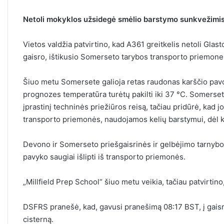
Netoli mokyklos užsidegė smėlio barstymo sunkvežimis
Vietos valdžia patvirtino, kad A361 greitkelis netoli Glas
gaisro, ištikusio Somerseto tarybos transporto priemonei
Šiuo metu Somersete galioja retas raudonas karščio pavo
prognozes temperatūra turėtų pakilti iki 37 °C. Somerse
įprastinį techninės priežiūros reisą, tačiau pridūrė, kad 
transporto priemonės, naudojamos kelių barstymui, dėl kar
Devono ir Somerseto priešgaisrinės ir gelbėjimo tarnybo
pavyko saugiai išlipti iš transporto priemonės.
„Millfield Prep School“ šiuo metu veikia, tačiau patvirtino,
DSFRS pranešė, kad, gavusi pranešimą 08:17 BST, į gaisro
cisterną.