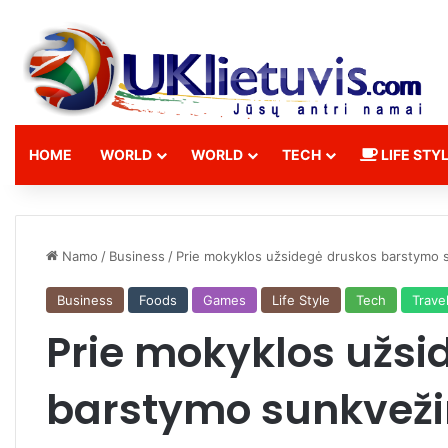
HOME
WORLD
WORLD
TECH
LIFE STY
Namo
/
Business
/
Prie mokyklos užsidegė druskos barstymo 
Business
Foods
Games
Life Style
Tech
Trave
Prie mokyklos užsi
barstymo sunkvež