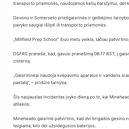
transporto priemonės, naudojamos kelių barstymui, dėl kar
Devono ir Somerseto priešgaisrinės ir gelbėjimo tarnybo
pavyko saugiai išlipti iš transporto priemonės.
„Millfield Prep School“ šiuo metu veikia, tačiau patvirtino,
DSFRS pranešė, kad, gavusi pranešimą 08:17 BST, į gaisro
cisterną.
„Gaisrininkai naudoja kvėpavimo aparatus ir vandens sra
pastatą“, – pridūrė tarnyba.
Šis naujausias incidentas įvyko dieną po to, kai Minehe
atliekos.
Mineheado gaisrinė patvirtino, kad dvi brigados gesino ned
teigiama, kilo dėl užsidegusios baterijos.