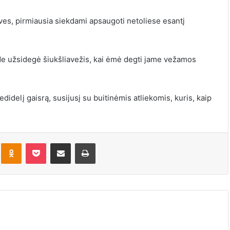
ves, pirmiausia siekdami apsaugoti netoliese esantį
ade užsidegė šiukšliavežis, kai ėmė degti jame vežamos
idelį gaisrą, susijusį su buitinėmis atliekomis, kuris, kaip
kte
Odnoklassniki
Pocket
Share via Email
Print