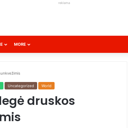
reklama
LE
MORE
sunkvežimis
l
Uncategorized
World
degė druskos
imis