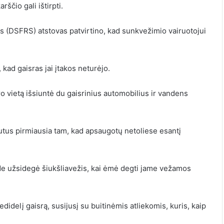
ščio gali ištirpti.
s (DSFRS) atstovas patvirtino, kad sunkvežimio vairuotojui
 kad gaisras jai įtakos neturėjo.
 vietą išsiuntė du gaisrinius automobilius ir vandens
utus pirmiausia tam, kad apsaugotų netoliese esantį
ade užsidegė šiukšliavežis, kai ėmė degti jame vežamos
idelį gaisrą, susijusį su buitinėmis atliekomis, kuris, kaip