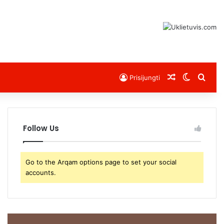
Atsitiktinis s
Switch s
Sear
Prisijungti
Follow Us
Go to the Arqam options page to set your social
accounts.