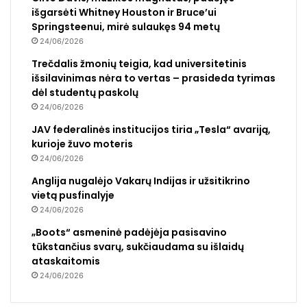
išgarsėti Whitney Houston ir Bruce’ui
Springsteenui, mirė sulaukęs 94 metų
24/06/2026
Trečdalis žmonių teigia, kad universitetinis
išsilavinimas nėra to vertas – prasideda tyrimas
dėl studentų paskolų
24/06/2026
JAV federalinės institucijos tiria „Tesla“ avariją,
kurioje žuvo moteris
24/06/2026
Anglija nugalėjo Vakarų Indijas ir užsitikrino
vietą pusfinalyje
24/06/2026
„Boots“ asmeninė padėjėja pasisavino
tūkstančius svarų, sukčiaudama su išlaidų
ataskaitomis
24/06/2026