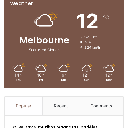
Weather
12
℃
Melbourne
14º - 11º
70%
2.24 km/h
Scattered Clouds
14
16
16
12
12
℃
℃
℃
℃
℃
Thu
Fri
Sat
Sun
Mon
Popular
Recent
Comments
Clive Davis, muzikos magnatas, padėjęs