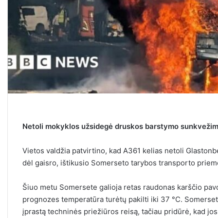
Netoli mokyklos užsidegė druskos barstymo sunkvežim
Vietos valdžia patvirtino, kad A361 kelias netoli Glaston
dėl gaisro, ištikusio Somerseto tarybos transporto priem
Šiuo metu Somersete galioja retas raudonas karščio pavo
prognozes temperatūra turėtų pakilti iki 37 °C. Somerset
įprastą techninės priežiūros reisą, tačiau pridūrė, kad jo