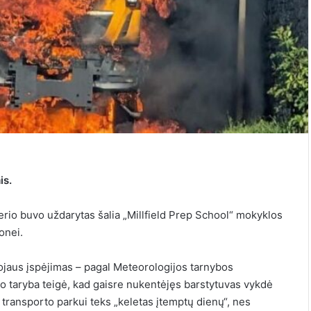
is.
berio buvo uždarytas šalia „Millfield Prep School“ mokyklos
onei.
jaus įspėjimas – pagal Meteorologijos tarnybos
o taryba teigė, kad gaisre nukentėjęs barstytuvas vykdė
s transporto parkui teks „keletas įtemptų dienų“, nes