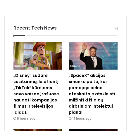
Recent Tech News
„Disney“ sudarė
„SpaceX“ akcijos
susitarimą, leidžiantį
smunka po to, kai
„TikTok“ kūrėjams
pirmojoje pelno
savo vaizdo įrašuose
ataskaitoje atskleisti
naudoti kompanijos
milžiniški išlaidų
filmus ir televizijos
dirbtiniam intelektui
laidas
planai
8 hours ago
11 hours ago