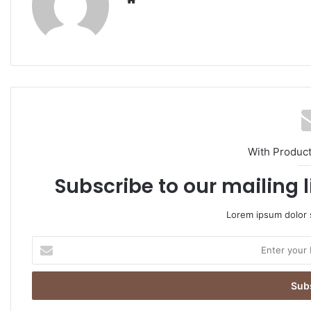
bsi
te
With Produc
Subscribe to our mailing l
Lorem ipsum dolor s
E
n
t
e
r