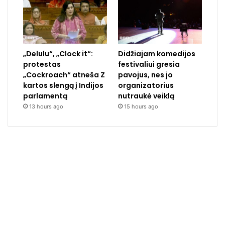
„Delulu“, „Clock it“:
Didžiajam komedijos
protestas
festivaliui gresia
„Cockroach“ atneša Z
pavojus, nes jo
kartos slengą į Indijos
organizatorius
parlamentą
nutraukė veiklą
13 hours ago
15 hours ago