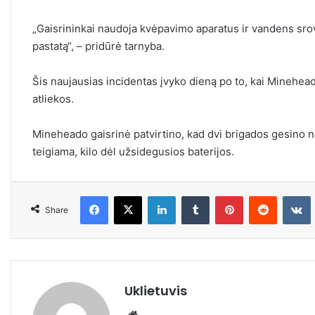
„Gaisrininkai naudoja kvėpavimo aparatus ir vandens sro
pastatą“, – pridūrė tarnyba.
Šis naujausias incidentas įvyko dieną po to, kai Minehe
atliekos.
Mineheado gaisrinė patvirtino, kad dvi brigados gesino ned
teigiama, kilo dėl užsidegusios baterijos.
Facebook
X
LinkedIn
Tumblr
Pinterest
Reddit
VKonta
Share
Uklietuvis
We