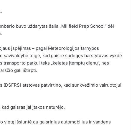
.
tonberio buvo uždarytas šalia „Millfield Prep School“ dėl
.
jaus įspėjimas – pagal Meteorologijos tarnybos
to savivaldybė teigė, kad gaisre sudegęs barstytuvas vykdė
jos transporto parkui teks „keletas įtemptų dienų“, nes
ščio gali ištirpti.
s (DSFRS) atstovas patvirtino, kad sunkvežimio vairuotojui
 kad gaisras jai įtakos neturėjo.
 vietą išsiuntė du gaisrinius automobilius ir vandens