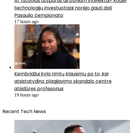
Ar futbolas atsparus dirbtiniam intelektui? Kodėl
technologijų investuotojai norėjo gauti dalį
Pasaulio čempionato
17 hours ago
Kembridžui kyla rimtų klausimų po to, kai
atsistatydino plagijavimo skandalo centre
atsidūręs profesorius
19 hours ago
Recent Tech News