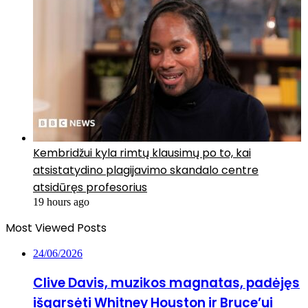
Kembridžui kyla rimtų klausimų po to, kai
atsistatydino plagijavimo skandalo centre
atsidūręs profesorius
19 hours ago
Most Viewed Posts
24/06/2026
Clive Davis, muzikos magnatas, padėjęs
išgarsėti Whitney Houston ir Bruce’ui