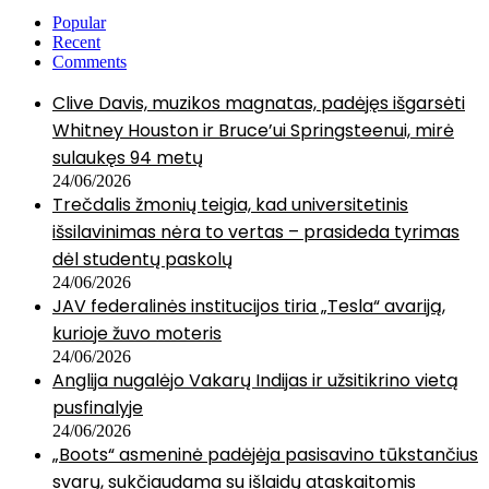
Popular
Recent
Comments
Clive Davis, muzikos magnatas, padėjęs išgarsėti
Whitney Houston ir Bruce’ui Springsteenui, mirė
sulaukęs 94 metų
24/06/2026
Trečdalis žmonių teigia, kad universitetinis
išsilavinimas nėra to vertas – prasideda tyrimas
dėl studentų paskolų
24/06/2026
JAV federalinės institucijos tiria „Tesla“ avariją,
kurioje žuvo moteris
24/06/2026
Anglija nugalėjo Vakarų Indijas ir užsitikrino vietą
pusfinalyje
24/06/2026
„Boots“ asmeninė padėjėja pasisavino tūkstančius
svarų, sukčiaudama su išlaidų ataskaitomis