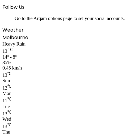
Follow Us
Go to the Arqam options page to set your social accounts.
Weather
Melbourne
Heavy Rain
℃
13
14º - 8º
85%
0.45 km/h
℃
13
Sun
℃
12
Mon
℃
11
Tue
℃
13
Wed
℃
13
Thu