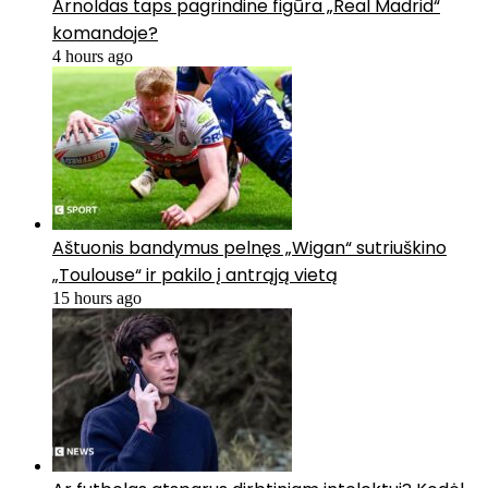
Arnoldas taps pagrindine figūra „Real Madrid“
komandoje?
4 hours ago
Aštuonis bandymus pelnęs „Wigan“ sutriuškino
„Toulouse“ ir pakilo į antrąją vietą
15 hours ago