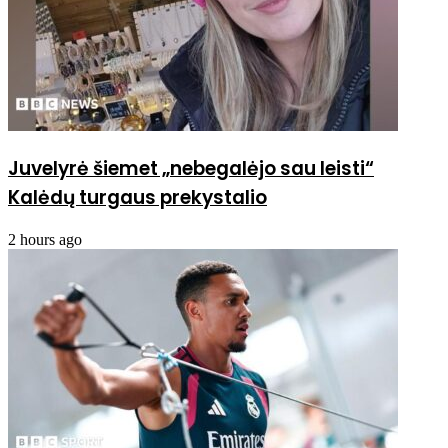
Juvelyrė šiemet „nebegalėjo sau leisti“
Kalėdų turgaus prekystalio
2 hours ago