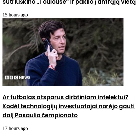
sutriuškino „Toulouse“ ir pakilo į antrąją vietą
15 hours ago
Ar futbolas atsparus dirbtiniam intelektui?
Kodėl technologijų investuotojai norėjo gauti
dalį Pasaulio čempionato
17 hours ago