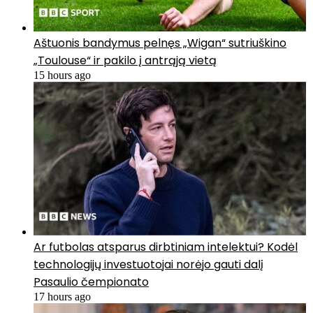
Aštuonis bandymus pelnęs „Wigan“ sutriuškino
„Toulouse“ ir pakilo į antrąją vietą
15 hours ago
Ar futbolas atsparus dirbtiniam intelektui? Kodėl
technologijų investuotojai norėjo gauti dalį
Pasaulio čempionato
17 hours ago