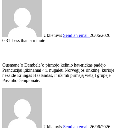
Uklietuvis
Send an email
26/06/2026
0
31
Less than a minute
Ousmane’o Dembele’o pirmojo kėlinio hat-trickas padėjo
Prancūzijai įtikinamai 4:1 nugalėti Norvegijos rinktinę, kurioje
nežaidė Erlingas Haalandas, ir užimti pirmąją vietą I grupėje
Pasaulio čempionate.
Uklietuvis
Send an email
26/06/2026