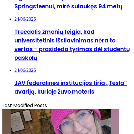
Springsteenui, mirė sulaukęs 94 metų
24/06/2026
Trečdalis žmonių teigia, kad
universitetinis išsilavinimas nėra to
vertas – prasideda tyrimas dėl studentų
paskolų
24/06/2026
JAV federalinės institucijos tiria „Tesla“
avariją, kurioje žuvo moteris
Last Modified Posts