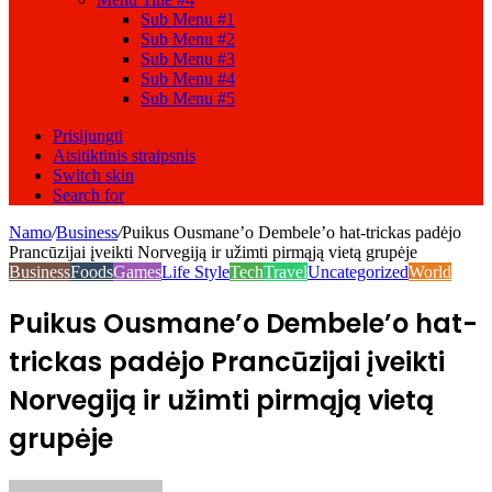
Sub Menu #1
Sub Menu #2
Sub Menu #3
Sub Menu #4
Sub Menu #5
Prisijungti
Atsitiktinis straipsnis
Switch skin
Search for
Namo
/
Business
/
Puikus Ousmane’o Dembele’o hat-trickas padėjo
Prancūzijai įveikti Norvegiją ir užimti pirmąją vietą grupėje
Business
Foods
Games
Life Style
Tech
Travel
Uncategorized
World
Puikus Ousmane’o Dembele’o hat-
trickas padėjo Prancūzijai įveikti
Norvegiją ir užimti pirmąją vietą
grupėje