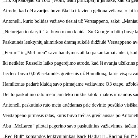
„Tik ką kalbėjau su Toto [Wolff, team principal] ir jis sakė, kad su gel
Atrodo, kad dėl avarijos buvo iškelta tik viena geltona vėliava, o tai k
Antonelli, kurio bolidas važiavo tiesiai už Verstappeno, sakė: „Maniau,
„Neturėjau to daryti. Tai buvo mano klaida. Su George’u būtų buvę labai
Paskutinės lenktynių akimirkos dramą sukėlė didžiulė Verstappeno avari
„Ferrari“ ir „McLaren“ savo bandymus atliko pakankamai anksti, kad s
Iki netikėto Russello laiko pagerėjimo atrodė, kad ši avarija užtikrins 
Leclerc buvo 0,059 sekundės greitesnis už Hamiltoną, kuris visą savait
Hamiltonas padarė klaidą savo pirmajame važiavime Q3 etape, užblokav
Dėl to paskutinio rato metu jam teko rinktis kitokį rizikos ir naudos 
Antonelli paskutinio rato metu artėdamas prie devinto posūkio visiška
Verstappeno pirmasis ratas, kuris buvo trečias greičiausias po Antonell
Abu „McLaren“ pilotai pagerino savo paskutinius važiavimus, tačiau Nor
„Red Bull“ komandos lenktynininkas Isack Hadjar ir „Racing Bull“ 