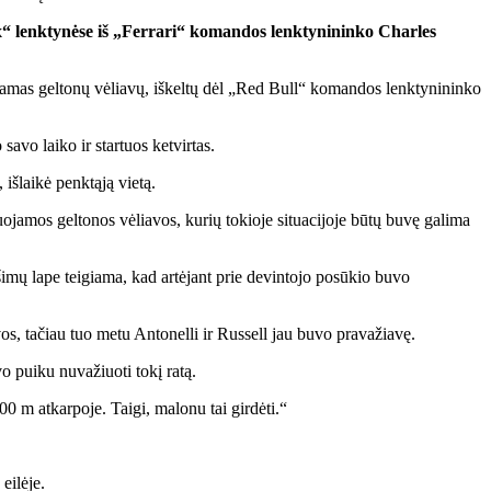
ix“ lenktynėse iš „Ferrari“ komandos lenktynininko Charles
ydamas geltonų vėliavų, iškeltų dėl „Red Bull“ komandos lenktynininko
avo laiko ir startuos ketvirtas.
išlaikė penktąją vietą.
juojamos geltonos vėliavos, kurių tokioje situacijoje būtų buvę galima
ešimų lape teigiama, kad artėjant prie devintojo posūkio buvo
os, tačiau tuo metu Antonelli ir Russell jau buvo pravažiavę.
 puiku nuvažiuoti tokį ratą.
100 m atkarpoje. Taigi, malonu tai girdėti.“
eilėje.