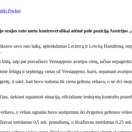
niki
Pocket
 sesijos rato metu kontroversiškai atėmė pole poziciją Austrijos
užfiksavo savo rato laiką, aplenkdamas Leclercą ir Lewisą Hamiltoną, n
.
ritą, taip pat pravažiavo Verstappeno avarijos vietą, tačiau nepagerino s
šeštąją ir septintąją vietas už Verstappeno, kuris, nepaisant avarijos, 
 greitį, ir sakė, kad buvo rodoma tik viena geltona vėliava, o ne dvi mo
iau, siekiant supainioti situaciją, oficialiame lenktynių kontrolės pran
ėliava, o vėliau signalas buvo sustiprintas iki dvigubos geltonos vėliav
važiavau turėdamas 0,5 sek. pranašumą, o išvažiavau turėdamas 0,25 sek