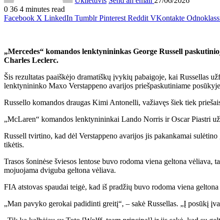
Uklietuvis
Send an email
27/06/2026
0
36
4 minutes read
Facebook
X
LinkedIn
Tumblr
Pinterest
Reddit
VKontakte
Odnoklass
„Mercedes“ komandos lenktynininkas George Russell paskutiniojo
Charles Leclerc.
Šis rezultatas paaiškėjo dramatiškų įvykių pabaigoje, kai Russellas 
lenktynininko Maxo Verstappeno avarijos priešpaskutiniame posūkyje
Russello komandos draugas Kimi Antonelli, važiavęs šiek tiek priešais b
„McLaren“ komandos lenktynininkai Lando Norris ir Oscar Piastri užėmė 
Russell tvirtino, kad dėl Verstappeno avarijos jis pakankamai sulėtino
tikėtis.
Trasos šoninėse šviesos lentose buvo rodoma viena geltona vėliava, tač
mojuojama dviguba geltona vėliava.
FIA atstovas spaudai teigė, kad iš pradžių buvo rodoma viena geltona v
„Man pavyko gerokai padidinti greitį“, – sakė Russellas. „Į posūkį į