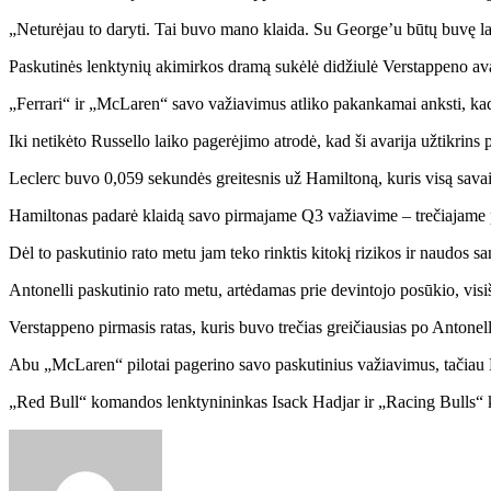
„Neturėjau to daryti. Tai buvo mano klaida. Su George’u būtų buvę labai
Paskutinės lenktynių akimirkos dramą sukėlė didžiulė Verstappeno avari
„Ferrari“ ir „McLaren“ savo važiavimus atliko pakankamai anksti, kad 
Iki netikėto Russello laiko pagerėjimo atrodė, kad ši avarija užtikrins 
Leclerc buvo 0,059 sekundės greitesnis už Hamiltoną, kuris visą savait
Hamiltonas padarė klaidą savo pirmajame Q3 važiavime – trečiajame po
Dėl to paskutinio rato metu jam teko rinktis kitokį rizikos ir naudos 
Antonelli paskutinio rato metu, artėdamas prie devintojo posūkio, vis
Verstappeno pirmasis ratas, kuris buvo trečias greičiausias po Antonell
Abu „McLaren“ pilotai pagerino savo paskutinius važiavimus, tačiau Nor
„Red Bull“ komandos lenktynininkas Isack Hadjar ir „Racing Bulls“