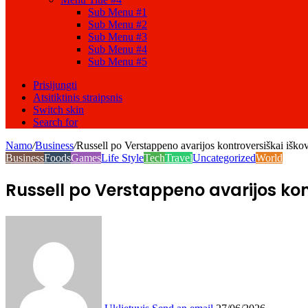
Sub Menu #1
Sub Menu #2
Sub Menu #3
Sub Menu #4
Sub Menu #5
Prisijungti
Atsitiktinis straipsnis
Switch skin
Search for
Namo
/
Business
/
Russell po Verstappeno avarijos kontroversiškai iškov
Business
Foods
Games
Life Style
Tech
Travel
Uncategorized
World
Russell po Verstappeno avarijos kont