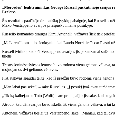
„Mercedes“ lenktynininkas George Russell paskutiniojo sesijos r
Leclerc.
Šis rezultatas paaiškėjo dramatiškų įvykių pabaigoje, kai Russellas 
Maxo Verstappeno avarijos priešpaskutiniame posūkyje.
Russello komandos draugas Kimi Antonelli, važiavęs šiek tiek priešais b
„McLaren“ komandos lenktynininkai Lando Norris ir Oscar Piastri užėmė 
Russell tvirtino, kad dėl Verstappeno avarijos jis pakankamai sulėtino
tikėtis.
Trasos šoninėse šviesos lentose buvo rodoma viena geltona vėliava, tač
mojuojamos dvi geltonos vėliavos.
FIA atstovas spaudai teigė, kad iš pradžių buvo rodoma viena geltona v
„Man labai pasisekė“, – sakė Russellas. „Į posūkį įvažiavau turėdama
„Tik ką kalbėjau su Toto [Wolff, team principal] ir jis sakė, kad su gel
Atrodo, kad dėl avarijos buvo iškelta tik viena geltona vėliava, o tai k
Antonelli, važiavęs tiesiai už Verstappeno, sakė: „Maniau, kad tai dvig