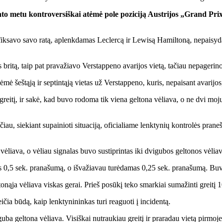
ato metu kontroversiškai atėmė pole poziciją Austrijos „Grand Pr
užfiksavo savo ratą, aplenkdamas Leclercą ir Lewisą Hamiltoną, nepais
ritą, taip pat pravažiavo Verstappeno avarijos vietą, tačiau nepagerino s
šeštąją ir septintąją vietas už Verstappeno, kuris, nepaisant avarijos, 
 greitį, ir sakė, kad buvo rodoma tik viena geltona vėliava, o ne dvi mo
iau, siekiant supainioti situaciją, oficialiame lenktynių kontrolės pran
ėliava, o vėliau signalas buvo sustiprintas iki dvigubos geltonos vėliav
s 0,5 sek. pranašumą, o išvažiavau turėdamas 0,25 sek. pranašumą. Buvo
tonąja vėliava viskas gerai. Prieš posūkį teko smarkiai sumažinti greitį 
eičia būdą, kaip lenktynininkas turi reaguoti į incidentą.
uba geltona vėliava. Visiškai nutraukiau greitį ir praradau vietą pirmoje 