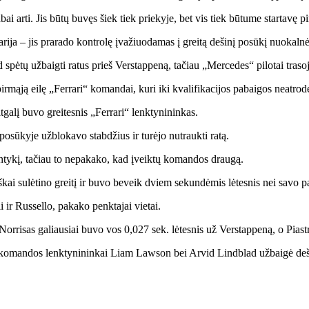
 arti. Jis būtų buvęs šiek tiek priekyje, bet vis tiek būtume startavę pi
ja – jis prarado kontrolę įvažiuodamas į greitą dešinį posūkį nuokalnėje
spėtų užbaigti ratus prieš Verstappeną, tačiau „Mercedes“ pilotai traso
pirmąją eilę „Ferrari“ komandai, kuri iki kvalifikacijos pabaigos neatrod
galį buvo greitesnis „Ferrari“ lenktynininkas.
sūkyje užblokavo stabdžius ir turėjo nutraukti ratą.
santykį, tačiau to nepakako, kad įveiktų komandos draugą.
iškai sulėtino greitį ir buvo beveik dviem sekundėmis lėtesnis nei savo 
i ir Russello, pakako penktajai vietai.
risas galiausiai buvo vos 0,027 sek. lėtesnis už Verstappeną, o Piastri
 komandos lenktynininkai Liam Lawson bei Arvid Lindblad užbaigė de