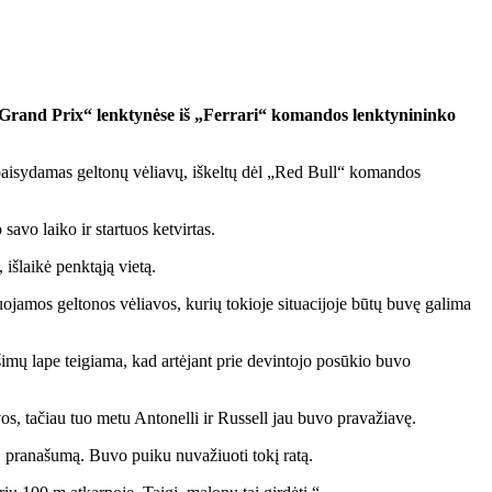
 „Grand Prix“ lenktynėse iš „Ferrari“ komandos lenktynininko
epaisydamas geltonų vėliavų, iškeltų dėl „Red Bull“ komandos
avo laiko ir startuos ketvirtas.
išlaikė penktąją vietą.
juojamos geltonos vėliavos, kurių tokioje situacijoje būtų buvę galima
ešimų lape teigiama, kad artėjant prie devintojo posūkio buvo
os, tačiau tuo metu Antonelli ir Russell jau buvo pravažiavę.
. pranašumą. Buvo puiku nuvažiuoti tokį ratą.