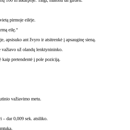
orių 100 m atkarpoje. Taigi, malonu tai girdėti.“
ietą pirmoje eilėje.
irmą eilę.“
, apsisuko ant žvyro ir atsitrenkė į apsauginę sieną.
e važiavo už olandų lenktynininko.
ė kaip pretendentė į pole poziciją.
kutinio važiavimo metu.
 – dar 0,009 sek. atsiliko.
imtuką.