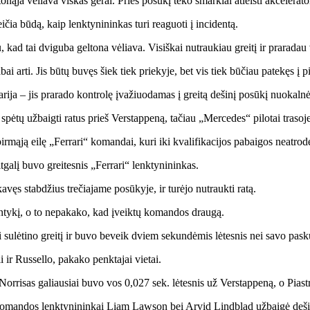
tonąja vėliava viskas gerai. Prieš posūkį teko smarkiai atleisti akcelerat
eičia būdą, kaip lenktynininkas turi reaguoti į incidentą.
 kad tai dviguba geltona vėliava. Visiškai nutraukiau greitį ir praradau v
 arti. Jis būtų buvęs šiek tiek priekyje, bet vis tiek būčiau patekęs į p
ja – jis prarado kontrolę įvažiuodamas į greitą dešinį posūkį nuokalnėje
pėtų užbaigti ratus prieš Verstappeną, tačiau „Mercedes“ pilotai trasoj
pirmąją eilę „Ferrari“ komandai, kuri iki kvalifikacijos pabaigos neatrod
galį buvo greitesnis „Ferrari“ lenktynininkas.
ęs stabdžius trečiajame posūkyje, ir turėjo nutraukti ratą.
santykį, o to nepakako, kad įveiktų komandos draugą.
i sulėtino greitį ir buvo beveik dviem sekundėmis lėtesnis nei savo pas
i ir Russello, pakako penktajai vietai.
risas galiausiai buvo vos 0,027 sek. lėtesnis už Verstappeną, o Piastri
komandos lenktynininkai Liam Lawson bei Arvid Lindblad užbaigė deš