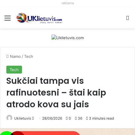
reklama
Meniu
S
Namo
/
Tech
Tech
Sukčiai tampa vis
rafinuotesni – štai kaip
atrodo kova su jais
Uklietuvis
S
28/06/2026
0
36
3 minutes read
e
n