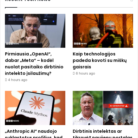
Pirmiausia „OpenAI“,
Kaip technologijos
dabar „Meta“ – kodėl
padeda kovoti su miškų
nuolat pasitaiko dirbtinio
gaisrais
intelekto įsilaužimų?
6 hours ago
4 hours ago
„Anthropic AI“ naudojo
Dirbtinis intelektas ar
suklastotus profilius, kad
tikrovė? naujienu portalas