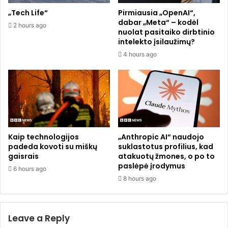
r
d
„Tech Life“
Pirmiausia „OpenAI“,
i
i
dabar „Meta“ – kodėl
2 hours ago
u
n
nuolat pasitaiko dirbtinio
o
g
intelekto įsilaužimų?
s
u
4 hours ago
k
s
r
i
i
o
d
1
o
5
p
-
a
m
r
e
Kaip technologijos
„Anthropic AI“ naudojo
a
č
padeda kovoti su miškų
suklastotus profilius, kad
š
gaisrais
atakuotų žmones, o po to
i
paslėpė įrodymus
i
o
6 hours ago
u
b
8 hours ago
t
e
i
r
n
n
Leave a Reply
i
i