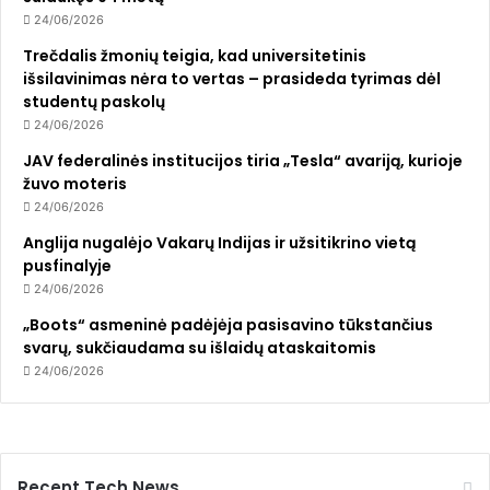
24/06/2026
Trečdalis žmonių teigia, kad universitetinis
išsilavinimas nėra to vertas – prasideda tyrimas dėl
studentų paskolų
24/06/2026
JAV federalinės institucijos tiria „Tesla“ avariją, kurioje
žuvo moteris
24/06/2026
Anglija nugalėjo Vakarų Indijas ir užsitikrino vietą
pusfinalyje
24/06/2026
„Boots“ asmeninė padėjėja pasisavino tūkstančius
svarų, sukčiaudama su išlaidų ataskaitomis
24/06/2026
Recent Tech News