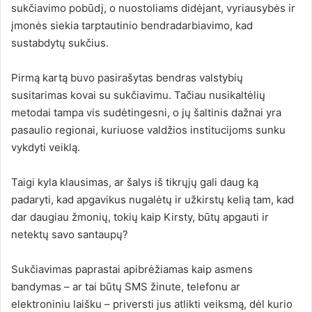
sukčiavimo pobūdį, o nuostoliams didėjant, vyriausybės ir
įmonės siekia tarptautinio bendradarbiavimo, kad
sustabdytų sukčius.
Pirmą kartą buvo pasirašytas bendras valstybių
susitarimas kovai su sukčiavimu. Tačiau nusikaltėlių
metodai tampa vis sudėtingesni, o jų šaltinis dažnai yra
pasaulio regionai, kuriuose valdžios institucijoms sunku
vykdyti veiklą.
Taigi kyla klausimas, ar šalys iš tikrųjų gali daug ką
padaryti, kad apgavikus nugalėtų ir užkirstų kelią tam, kad
dar daugiau žmonių, tokių kaip Kirsty, būtų apgauti ir
netektų savo santaupų?
Sukčiavimas paprastai apibrėžiamas kaip asmens
bandymas – ar tai būtų SMS žinute, telefonu ar
elektroniniu laišku – priversti jus atlikti veiksmą, dėl kurio