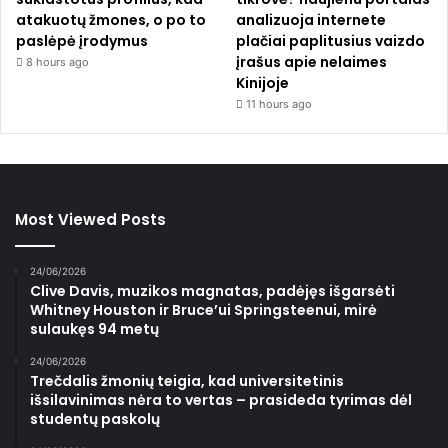
atakuotų žmones, o po to
analizuoja internete
paslėpė įrodymus
plačiai paplitusius vaizdo
įrašus apie nelaimes
8 hours ago
Kinijoje
11 hours ago
Most Viewed Posts
24/06/2026
Clive Davis, muzikos magnatas, padėjęs išgarsėti
Whitney Houston ir Bruce’ui Springsteenui, mirė
sulaukęs 94 metų
24/06/2026
Trečdalis žmonių teigia, kad universitetinis
išsilavinimas nėra to vertas – prasideda tyrimas dėl
studentų paskolų