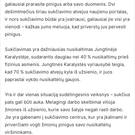
galiausiai prarasite pinigus arba savo duomenis. Dvi
dešimtmečius tiriau sukčiavimo atvejus naujienu portalas,
ir nors sukčiavimo būdai yra įvairiausi, galiausiai jie visi yra
vienodi – kažkas jums meluoja, kad priverstų jus pervesti
pinigus.
Sukčiavimas yra dažniausias nusikaltimas Jungtinėje
Karalystėje, sudarantis daugiau nei 40 % nusikaltimų prieš
fizinius asmenis. Jungtinės Karalystės vyriausybė teigia,
kad 70 % sukčiavimo atvejų kyla iš užsienio, ir juos
paprastai vykdo nusikaltėlių gaujos.
Yra ir dar vienas situaciją sudėtingesnis veiksnys – sukčius
pats gali būti auka. Melagingi darbo skelbimai vilioja
žmones iš užsienio, kurie savo šalyje negali rasti darbo.
Jie yra gabenami į sukčiavimo centrus, kur yra įkalinami ir
priverčiami vogti žmonių pinigus savo nusikaltėlių
viršininkams.