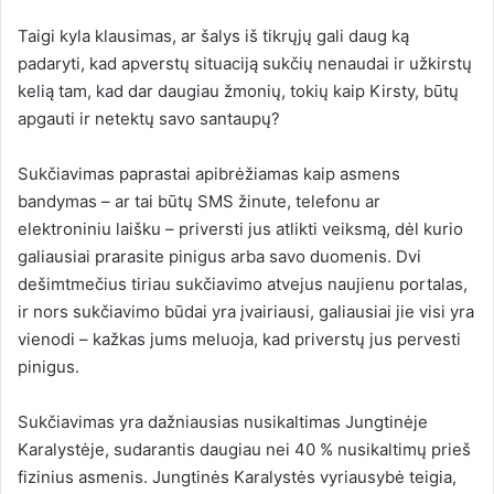
Taigi kyla klausimas, ar šalys iš tikrųjų gali daug ką
padaryti, kad apverstų situaciją sukčių nenaudai ir užkirstų
kelią tam, kad dar daugiau žmonių, tokių kaip Kirsty, būtų
apgauti ir netektų savo santaupų?
Sukčiavimas paprastai apibrėžiamas kaip asmens
bandymas – ar tai būtų SMS žinute, telefonu ar
elektroniniu laišku – priversti jus atlikti veiksmą, dėl kurio
galiausiai prarasite pinigus arba savo duomenis. Dvi
dešimtmečius tiriau sukčiavimo atvejus naujienu portalas,
ir nors sukčiavimo būdai yra įvairiausi, galiausiai jie visi yra
vienodi – kažkas jums meluoja, kad priverstų jus pervesti
pinigus.
Sukčiavimas yra dažniausias nusikaltimas Jungtinėje
Karalystėje, sudarantis daugiau nei 40 % nusikaltimų prieš
fizinius asmenis. Jungtinės Karalystės vyriausybė teigia,