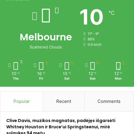
10
℃
Melbourne
11º - 9º
88%
0.9 km/h
Scattered Clouds
10
16
15
12
12
℃
℃
℃
℃
℃
Thu
Fri
Sat
Sun
Mon
Popular
Recent
Comments
Clive Davis, muzikos magnatas, padėjęs išgarsėti
Whitney Houston ir Bruce’ui Springsteenui, mirė
sulaukęs 94 metų