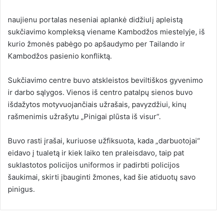
naujienu portalas neseniai aplankė didžiulį apleistą
sukčiavimo kompleksą viename Kambodžos miestelyje, iš
kurio žmonės pabėgo po apšaudymo per Tailando ir
Kambodžos pasienio konfliktą.
Sukčiavimo centre buvo atskleistos beviltiškos gyvenimo
ir darbo sąlygos. Vienos iš centro patalpų sienos buvo
išdažytos motyvuojančiais užrašais, pavyzdžiui, kinų
rašmenimis užrašytu „Pinigai plūsta iš visur“.
Buvo rasti įrašai, kuriuose užfiksuota, kada „darbuotojai“
eidavo į tualetą ir kiek laiko ten praleisdavo, taip pat
suklastotos policijos uniformos ir padirbti policijos
šaukimai, skirti įbauginti žmones, kad šie atiduotų savo
pinigus.