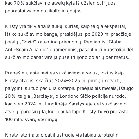
kad 70 % sukčiavimo atvejų kyla iš užsienio, ir juos
paprastai vykdo nusikaltėlių gaujos.
Kirsty yra tik viena iš aukų, kurias, kaip teigia ekspertai,
ištiko sukčiavimo banga, prasidėjusi po 2020 m. pradžioje
įvestų „Covid“ karantino priemonių. Remiantis „Global
Anti-Scam Alliance“ duomenimis, pasauliniai nuostoliai dėl
sukčiavimo dabar viršija pusę trilijono dolerių per metus.
Pranešimų apie meilės sukčiavimo atvejus, tokius kaip
Kirsty atvejis, skaičius 2024–2025 m. pirmąjį ketvirtį,
palyginti su tuo pačiu laikotarpiu praėjusiais metais, išaugo
20 %, teigia „Barclays“, o Londono Sičio policija nurodo,
kad vien 2024 m. Jungtinėje Karalystėje dėl sukčiavimo
atvejų, panašių į tą, kurio auka tapo Kirsty, buvo prarasta
106 mln. svarų sterlingų.
Kirsty istorija taip pat iliustruoja vis labiau tarptautinį