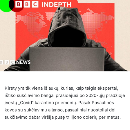
d
a
n
e
m
a
i
l
Kirsty yra tik viena iš aukų, kurias, kaip teigia ekspertai,
ištiko sukčiavimo banga, prasidėjusi po 2020-ųjų pradžioje
įvestų „Covid“ karantino priemonių. Pasak Pasaulinės
kovos su sukčiavimu aljanso, pasauliniai nuostoliai dėl
sukčiavimo dabar viršija pusę trilijono dolerių per metus.