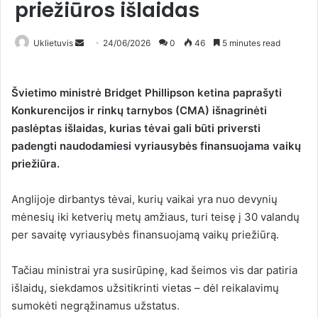
priežiūros išlaidas
Uklietuvis
S
24/06/2026
0
46
5 minutes read
e
n
Švietimo ministrė Bridget Phillipson ketina paprašyti
d
Konkurencijos ir rinkų tarnybos (CMA) išnagrinėti
a
paslėptas išlaidas, kurias tėvai gali būti priversti
n
padengti naudodamiesi vyriausybės finansuojama vaikų
e
priežiūra.
m
a
i
Anglijoje dirbantys tėvai, kurių vaikai yra nuo devynių
l
mėnesių iki ketverių metų amžiaus, turi teisę į 30 valandų
per savaitę vyriausybės finansuojamą vaikų priežiūrą.
Tačiau ministrai yra susirūpinę, kad šeimos vis dar patiria
išlaidų, siekdamos užsitikrinti vietas – dėl reikalavimų
sumokėti negrąžinamus užstatus.