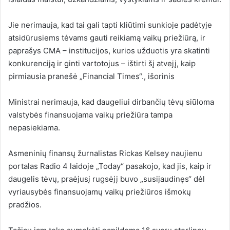
Jie nerimauja, kad tai gali tapti kliūtimi sunkioje padėtyje
atsidūrusiems tėvams gauti reikiamą vaikų priežiūrą, ir
paprašys CMA – institucijos, kurios užduotis yra skatinti
konkurenciją ir ginti vartotojus – ištirti šį atvejį, kaip
pirmiausia pranešė „Financial Times“.
,
išorinis
Ministrai nerimauja, kad daugeliui dirbančių tėvų siūloma
valstybės finansuojama vaikų priežiūra tampa
nepasiekiama.
Asmeninių finansų žurnalistas Rickas Kelsey naujienu
portalas Radio 4 laidoje „Today“ pasakojo, kad jis, kaip ir
daugelis tėvų, praėjusį rugsėjį buvo „susijaudinęs“ dėl
vyriausybės finansuojamų vaikų priežiūros išmokų
pradžios.