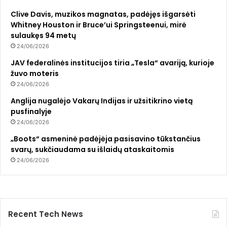
Clive Davis, muzikos magnatas, padėjęs išgarsėti
Whitney Houston ir Bruce’ui Springsteenui, mirė
sulaukęs 94 metų
24/06/2026
JAV federalinės institucijos tiria „Tesla“ avariją, kurioje
žuvo moteris
24/06/2026
Anglija nugalėjo Vakarų Indijas ir užsitikrino vietą
pusfinalyje
24/06/2026
„Boots“ asmeninė padėjėja pasisavino tūkstančius
svarų, sukčiaudama su išlaidų ataskaitomis
24/06/2026
Recent Tech News