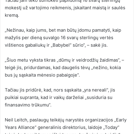
Tačiau jam teko sumokėti papildomą 16 svarų sterlingų
mokestį už vartojimo reikmenis, įskaitant maistą ir saulės
kremą.
„Nežinau, kaip jums, bet man būtų įdomu pamatyti, kaip
mažylis per dieną suvalgo 16 svarų sterlingų vertės
vištienos gabaliukų ir „Babybel“ sūrio“, – sakė jis.
„Šiuo metu vyksta tikras „dūmų ir veidrodžių žaidimas“, –
teigė jis, pridurdamas, kad daugelis tėvų „nežino, kokia
bus jų sąskaita mėnesio pabaigoje“.
Tačiau jis pridūrė, kad, nors sąskaita „yra nereali“, jis
puikiai supranta, kad ir vaikų darželiai „susiduria su
finansavimo trūkumu“.
Neil Leitch, paslaugų teikėjų narystės organizacijos „Early
Years Alliance“ generalinis direktorius, laidoje „Today“