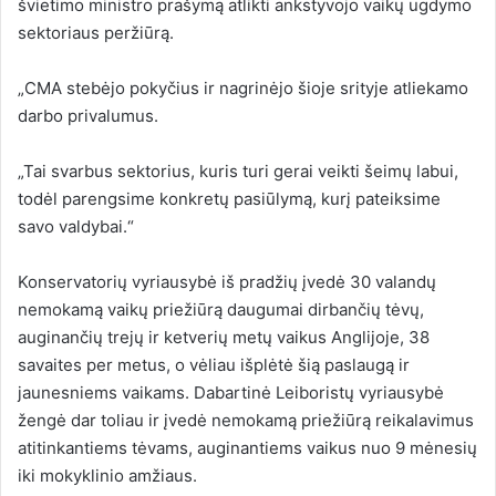
švietimo ministro prašymą atlikti ankstyvojo vaikų ugdymo
sektoriaus peržiūrą.
„CMA stebėjo pokyčius ir nagrinėjo šioje srityje atliekamo
darbo privalumus.
„Tai svarbus sektorius, kuris turi gerai veikti šeimų labui,
todėl parengsime konkretų pasiūlymą, kurį pateiksime
savo valdybai.“
Konservatorių vyriausybė iš pradžių įvedė 30 valandų
nemokamą vaikų priežiūrą daugumai dirbančių tėvų,
auginančių trejų ir ketverių metų vaikus Anglijoje, 38
savaites per metus, o vėliau išplėtė šią paslaugą ir
jaunesniems vaikams. Dabartinė Leiboristų vyriausybė
žengė dar toliau ir įvedė nemokamą priežiūrą reikalavimus
atitinkantiems tėvams, auginantiems vaikus nuo 9 mėnesių
iki mokyklinio amžiaus.