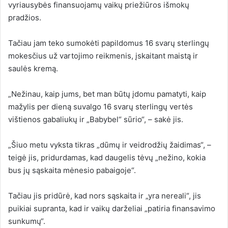
vyriausybės finansuojamų vaikų priežiūros išmokų
pradžios.
Tačiau jam teko sumokėti papildomus 16 svarų sterlingų
mokesčius už vartojimo reikmenis, įskaitant maistą ir
saulės kremą.
„Nežinau, kaip jums, bet man būtų įdomu pamatyti, kaip
mažylis per dieną suvalgo 16 svarų sterlingų vertės
vištienos gabaliukų ir „Babybel“ sūrio“, – sakė jis.
„Šiuo metu vyksta tikras „dūmų ir veidrodžių žaidimas“, –
teigė jis, pridurdamas, kad daugelis tėvų „nežino, kokia
bus jų sąskaita mėnesio pabaigoje“.
Tačiau jis pridūrė, kad nors sąskaita ir „yra nereali“, jis
puikiai supranta, kad ir vaikų darželiai „patiria finansavimo
sunkumų“.