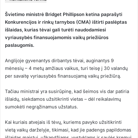
Švietimo ministrė Bridget Phillipson ketina paprašyti
Konkurencijos ir rinkų tarnybos (CMA) ištirti paslėptas
išlaidas, kurias tėvai gali turėti naudodamiesi
vyriausybės finansuojamomis vaikų priežiūros
paslaugomis.
Anglijoje gyvenantys dirbantys tėvai, auginantys 9
mėnesių – 4 metų amžiaus vaikus, turi teisę į 30 valandų
per savaitę vyriausybės finansuojamą vaikų priežiūrą.
Tačiau ministrai yra susirūpinę, kad šeimos vis dar patiria
išlaidų, siekdamos užsitikrinti vietas – dėl reikalavimų
sumokėti negrąžinamus užstatus.
Kai kuriais atvejais iš tėvų, kuriems pavyko užsitikrinti
vietą vaikų darželyje, tikimasi, kad jie padengs papildomas
išlaidas maistui, užkandžiams, vystyklams ir saulės kremui.