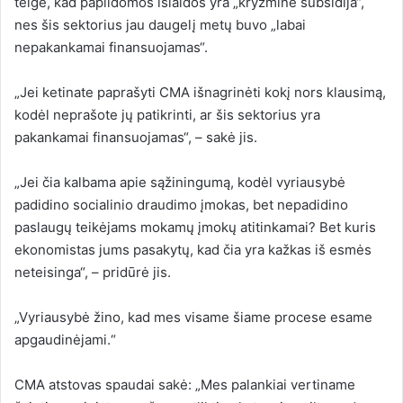
teigė, kad papildomos išlaidos yra „kryžminė subsidija“,
nes šis sektorius jau daugelį metų buvo „labai
nepakankamai finansuojamas“.
„Jei ketinate paprašyti CMA išnagrinėti kokį nors klausimą,
kodėl neprašote jų patikrinti, ar šis sektorius yra
pakankamai finansuojamas“, – sakė jis.
„Jei čia kalbama apie sąžiningumą, kodėl vyriausybė
padidino socialinio draudimo įmokas, bet nepadidino
paslaugų teikėjams mokamų įmokų atitinkamai? Bet kuris
ekonomistas jums pasakytų, kad čia yra kažkas iš esmės
neteisinga“, – pridūrė jis.
„Vyriausybė žino, kad mes visame šiame procese esame
apgaudinėjami.“
CMA atstovas spaudai sakė: „Mes palankiai vertiname