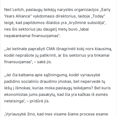
Neil Leitch, paslaugų teikėjų narystės organizacijos „Early
Years Alliance“ vykdomasis direktorius, laidoje „Today“
teigė, kad papildomos išlaidos yra „kryžminė subsidija“,
nes šis sektorius jau daugelį metų buvo „labai
nepakankamai finansuojamas“.
„Jei ketinate paprašyti CMA išnagrinėti kokį nors klausimą,
kodėl neprašote jų patikrinti, ar šis sektorius yra tinkamai
finansuojamas“, – sakė jis.
„Jei čia kalbama apie sąžiningumą, kodėl vyriausybė
padidino socialinio draudimo įmokas, bet nepervedė tų
lėšų į išmokas, kurias moka paslaugų teikėjams? Bet kuris
ekonomistas jums pasakytų, kad čia yra kažkas iš esmės
neteisinga“, – pridūrė jis.
„Vyriausybė žino, kad mes visame šiame procese esame