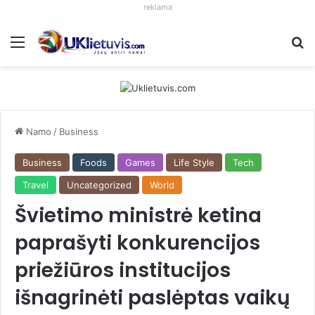
reklama
Meniu
S
Namo
/
Business
Business
Foods
Games
Life Style
Tech
Travel
Uncategorized
World
Švietimo ministrė ketina
paprašyti konkurencijos
priežiūros institucijos
išnagrinėti paslėptas vaikų