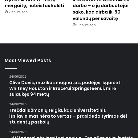
mergaitę, nuteistas kalėti
darbo – o jų darbuotojai
sako, kad dirba iki 90
7 hours ago
valandų per savaitę
9 hours ago
Most Viewed Posts
24/06/2026
Clive Davis, muzikos magnatas, padėjęs išgarsėti
Whitney Houston ir Bruce’ui Springsteenui, mirė
sulaukęs 94 metų
24/06/2026
Trečdalis žmonių teigia, kad universitetinis
išsilavinimas nėra to vertas – prasideda tyrimas dėl
studentų paskolų
24/06/2026