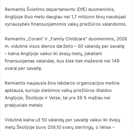
Remiantis Švietimo departamento (DfE) duomenimis,
Anglijoje šiuo metu daugiau nei 1,7 milijono tėvų naudojasi
vyriausybės finansuojamomis vaikų priežiūros valandomis.
Remiantis „Coram“ ir „Family Childcare“ duomenimis, 2026
m. vidutinė visos dienos darželio – 50 valandų per savaitę
– kaina Anglijoje vaikui iki dvejų metų, įskaitant
finansuojamas valandas, bus šiek tiek mažesnė nei 149
svarai per savaitę.
Remiantis naujausia šios labdaros organizacijos metine
apklausa, kurioje stebimos vaikų priežiūros išlaidos
Anglijoje, Škotijoje ir Velse, tai yra 39 % mažiau nei
praėjusiais metais.
Vidutinė kaina už 50 valandų per savaitę vaikui iki dvejų
metų Škotijoje buvo 259,10 svarų sterlingų, o Velse –