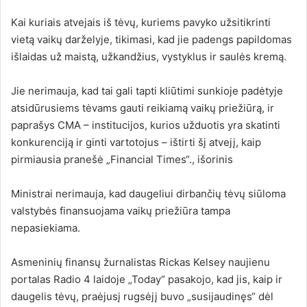
Kai kuriais atvejais iš tėvų, kuriems pavyko užsitikrinti
vietą vaikų darželyje, tikimasi, kad jie padengs papildomas
išlaidas už maistą, užkandžius, vystyklus ir saulės kremą.
Jie nerimauja, kad tai gali tapti kliūtimi sunkioje padėtyje
atsidūrusiems tėvams gauti reikiamą vaikų priežiūrą, ir
paprašys CMA – institucijos, kurios užduotis yra skatinti
konkurenciją ir ginti vartotojus – ištirti šį atvejį, kaip
pirmiausia pranešė „Financial Times“.
,
išorinis
Ministrai nerimauja, kad daugeliui dirbančių tėvų siūloma
valstybės finansuojama vaikų priežiūra tampa
nepasiekiama.
Asmeninių finansų žurnalistas Rickas Kelsey naujienu
portalas Radio 4 laidoje „Today“ pasakojo, kad jis, kaip ir
daugelis tėvų, praėjusį rugsėjį buvo „susijaudinęs“ dėl