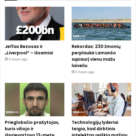
Jeffas Bezosas ir
Rekordas: 230 žmonių
„Liverpool“ – išsamiai
perplaukė Lamanšo
sąsiaurį vienu mažu
3 hours ago
laiveliu
5 hours ago
Prieglobsčio prašytojas,
Technologijų lyderiai
kuris viliojo ir
teigia, kad dirbtinis
išprievartavo 13-metę
intelektas reiškia mažiau