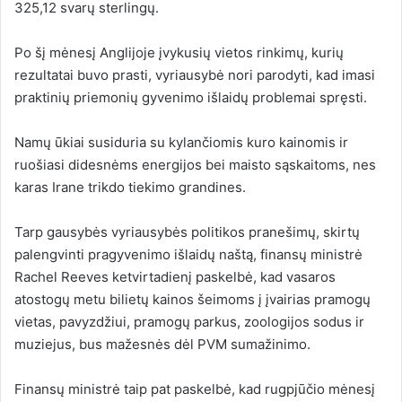
325,12 svarų sterlingų.
Po šį mėnesį Anglijoje įvykusių vietos rinkimų, kurių
rezultatai buvo prasti, vyriausybė nori parodyti, kad imasi
praktinių priemonių gyvenimo išlaidų problemai spręsti.
Namų ūkiai susiduria su kylančiomis kuro kainomis ir
ruošiasi didesnėms energijos bei maisto sąskaitoms, nes
karas Irane trikdo tiekimo grandines.
Tarp gausybės vyriausybės politikos pranešimų, skirtų
palengvinti pragyvenimo išlaidų naštą, finansų ministrė
Rachel Reeves ketvirtadienį paskelbė, kad vasaros
atostogų metu bilietų kainos šeimoms į įvairias pramogų
vietas, pavyzdžiui, pramogų parkus, zoologijos sodus ir
muziejus, bus mažesnės dėl PVM sumažinimo.
Finansų ministrė taip pat paskelbė, kad rugpjūčio mėnesį