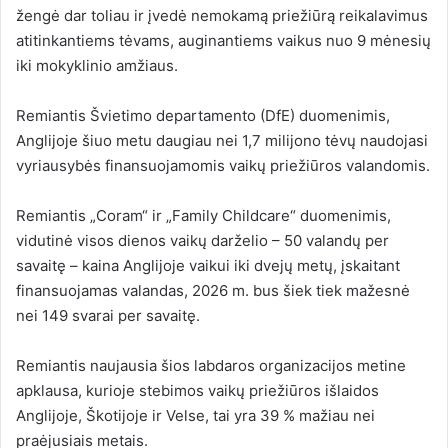
žengė dar toliau ir įvedė nemokamą priežiūrą reikalavimus
atitinkantiems tėvams, auginantiems vaikus nuo 9 mėnesių
iki mokyklinio amžiaus.
Remiantis Švietimo departamento (DfE) duomenimis,
Anglijoje šiuo metu daugiau nei 1,7 milijono tėvų naudojasi
vyriausybės finansuojamomis vaikų priežiūros valandomis.
Remiantis „Coram“ ir „Family Childcare“ duomenimis,
vidutinė visos dienos vaikų darželio – 50 valandų per
savaitę – kaina Anglijoje vaikui iki dvejų metų, įskaitant
finansuojamas valandas, 2026 m. bus šiek tiek mažesnė
nei 149 svarai per savaitę.
Remiantis naujausia šios labdaros organizacijos metine
apklausa, kurioje stebimos vaikų priežiūros išlaidos
Anglijoje, Škotijoje ir Velse, tai yra 39 % mažiau nei
praėjusiais metais.