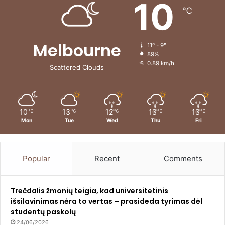
10
℃
Melbourne
11º - 9º
89%
0.89 km/h
Scattered Clouds
10
13
12
13
13
℃
℃
℃
℃
℃
Mon
Tue
Wed
Thu
Fri
Popular
Recent
Comments
Trečdalis žmonių teigia, kad universitetinis
išsilavinimas nėra to vertas – prasideda tyrimas dėl
studentų paskolų
24/06/2026