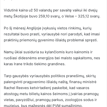
Vidutinė kaina už 50 valandų per savaitę vaikui iki dvejų
metų Škotijoje buvo 259,10 svarų, o Velse – 325,12 svarų.
Po šį mėnesį Anglijoje įvykusių vietos rinkimų, kurių
rezultatai buvo prasti, vyriausybė nori parodyti, kad imasi
praktinių priemonių gyvenimo išlaidų problemai spręsti.
Namų ūkiai susiduria su kylančiomis kuro kainomis ir
ruošiasi didesnėms energijos bei maisto sąskaitoms, nes
karas Irane trikdo tiekimo grandines.
Tarp gausybės vyriausybės politikos pranešimų, skirtų
palengvinti pragyvenimo išlaidų naštą, finansų ministrė
Rachel Reeves ketvirtadienį paskelbė, kad vasaros
atostogų metu bilietų kainos šeimoms į įvairias pramogų
vietas, pavyzdžiui, pramogų parkus, zoologijos sodus ir
muziejus, bus mažesnės dėl PVM sumažinimo.