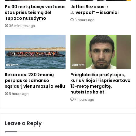
b
i
Po 30 metų buvęs varžovas
Jeffas Bezosas ir
ę
t
stos prieš teismą dėl
„Liverpool“ – išsamiai
n
a
Tupaco nužudymo
3 hours ago
a
i
36 minutes ago
u
k
j
a
a
n
j
t
a
i
m
s
„
r
D
a
Rekordas: 230 žmonių
Prieglobsčio prašytojas,
ž
d
perplaukė Lamanšo
kuris viliojo ir išprievartavo
e
i
sąsiaurį vienu mažu laiveliu
13-metę mergaitę,
i
nuteistas kalėti
n
5 hours ago
m
y
7 hours ago
s
s
o
“
B
–
Leave a Reply
o
i
n
š
d