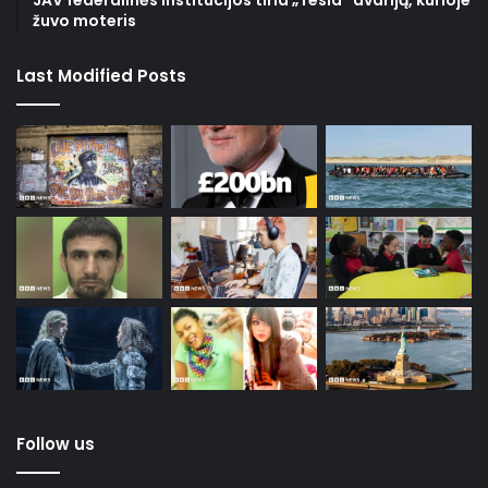
JAV federalinės institucijos tiria „Tesla“ avariją, kurioje
žuvo moteris
Last Modified Posts
Follow us