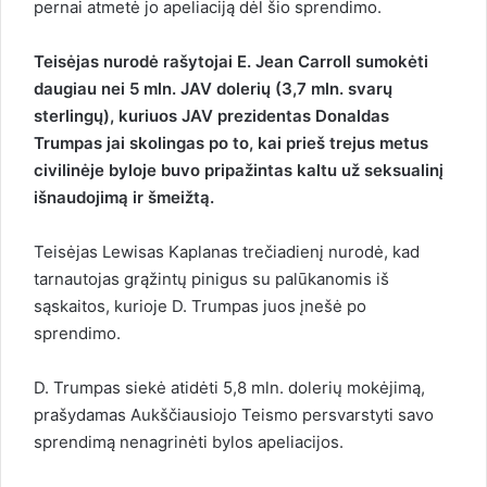
pernai atmetė jo apeliaciją dėl šio sprendimo.
Teisėjas nurodė rašytojai E. Jean Carroll sumokėti
daugiau nei 5 mln. JAV dolerių (3,7 mln. svarų
sterlingų), kuriuos JAV prezidentas Donaldas
Trumpas jai skolingas po to, kai prieš trejus metus
civilinėje byloje buvo pripažintas kaltu už seksualinį
išnaudojimą ir šmeižtą.
Teisėjas Lewisas Kaplanas trečiadienį nurodė, kad
tarnautojas grąžintų pinigus su palūkanomis iš
sąskaitos, kurioje D. Trumpas juos įnešė po
sprendimo.
D. Trumpas siekė atidėti 5,8 mln. dolerių mokėjimą,
prašydamas Aukščiausiojo Teismo persvarstyti savo
sprendimą nenagrinėti bylos apeliacijos.