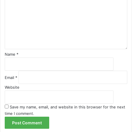
t
m
ą
m
e
n
t
*
Name
*
Email
*
Website
Save my name, email, and website in this browser for the next
time I comment.