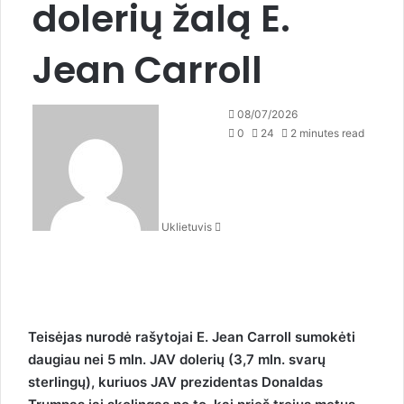
dolerių žalą E.
Jean Carroll
S
08/07/2026
e
0
24
2 minutes read
n
d
a
n
Uklietuvis
e
m
a
i
l
Teisėjas nurodė rašytojai E. Jean Carroll sumokėti
daugiau nei 5 mln. JAV dolerių (3,7 mln. svarų
sterlingų), kuriuos JAV prezidentas Donaldas