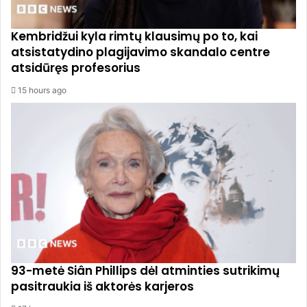
Kembridžui kyla rimtų klausimų po to, kai
atsistatydino plagijavimo skandalo centre
atsidūręs profesorius
15 hours ago
93-metė Siân Phillips dėl atminties sutrikimų
pasitraukia iš aktorės karjeros