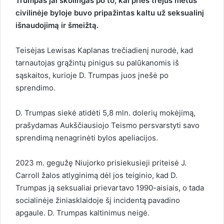
Trumpas jai skolingas po to, kai prieš trejus metus
civilinėje byloje buvo pripažintas kaltu už seksualinį
išnaudojimą ir šmeižtą.
Teisėjas Lewisas Kaplanas trečiadienį nurodė, kad
tarnautojas grąžintų pinigus su palūkanomis iš
sąskaitos, kurioje D. Trumpas juos įnešė po
sprendimo.
D. Trumpas siekė atidėti 5,8 mln. dolerių mokėjimą,
prašydamas Aukščiausiojo Teismo persvarstyti savo
sprendimą nenagrinėti bylos apeliacijos.
2023 m. gegužę Niujorko prisiekusieji priteisė J.
Carroll žalos atlyginimą dėl jos teiginio, kad D.
Trumpas ją seksualiai prievartavo 1990-aisiais, o tada
socialinėje žiniasklaidoje šį incidentą pavadino
apgaule. D. Trumpas kaltinimus neigė.