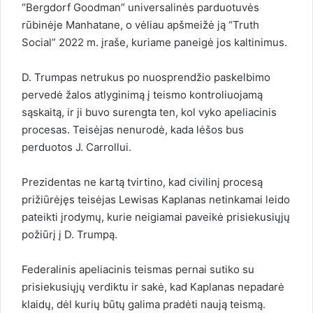
“Bergdorf Goodman” universalinės parduotuvės
rūbinėje Manhatane, o vėliau apšmeižė ją “Truth
Social” 2022 m. įraše, kuriame paneigė jos kaltinimus.
D. Trumpas netrukus po nuosprendžio paskelbimo
pervedė žalos atlyginimą į teismo kontroliuojamą
sąskaitą, ir ji buvo surengta ten, kol vyko apeliacinis
procesas. Teisėjas nenurodė, kada lėšos bus
perduotos J. Carrollui.
Prezidentas ne kartą tvirtino, kad civilinį procesą
prižiūrėjęs teisėjas Lewisas Kaplanas netinkamai leido
pateikti įrodymų, kurie neigiamai paveikė prisiekusiųjų
požiūrį į D. Trumpą.
Federalinis apeliacinis teismas pernai sutiko su
prisiekusiųjų verdiktu ir sakė, kad Kaplanas nepadarė
klaidų, dėl kurių būtų galima pradėti naują teismą.