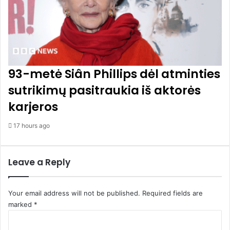
s
i
o
p
a
p
93-metė Siân Phillips dėl atminties
i
l
sutrikimų pasitraukia iš aktorės
d
karjeros
o
m
17 hours ago
ų
r
i
Leave a Reply
n
k
i
Your email address will not be published.
Required fields are
m
ų
marked
*
d
C
a
o