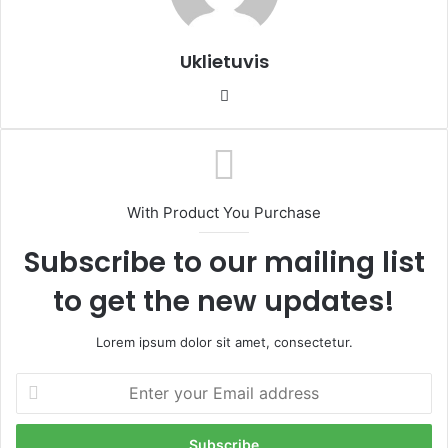
Uklietuvis
We
bsi
te
With Product You Purchase
Subscribe to our mailing list
to get the new updates!
Lorem ipsum dolor sit amet, consectetur.
E
n
t
e