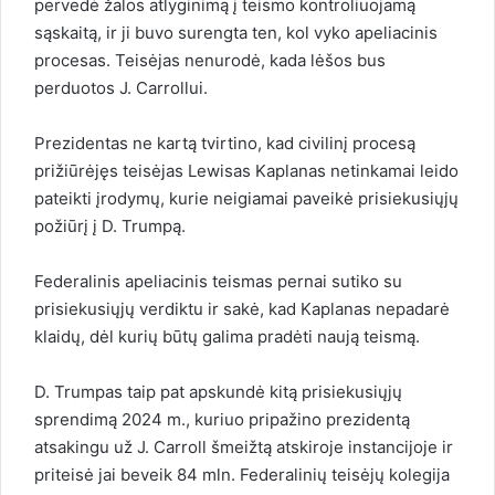
pervedė žalos atlyginimą į teismo kontroliuojamą
sąskaitą, ir ji buvo surengta ten, kol vyko apeliacinis
procesas. Teisėjas nenurodė, kada lėšos bus
perduotos J. Carrollui.
Prezidentas ne kartą tvirtino, kad civilinį procesą
prižiūrėjęs teisėjas Lewisas Kaplanas netinkamai leido
pateikti įrodymų, kurie neigiamai paveikė prisiekusiųjų
požiūrį į D. Trumpą.
Federalinis apeliacinis teismas pernai sutiko su
prisiekusiųjų verdiktu ir sakė, kad Kaplanas nepadarė
klaidų, dėl kurių būtų galima pradėti naują teismą.
D. Trumpas taip pat apskundė kitą prisiekusiųjų
sprendimą 2024 m., kuriuo pripažino prezidentą
atsakingu už J. Carroll šmeižtą atskiroje instancijoje ir
priteisė jai beveik 84 mln. Federalinių teisėjų kolegija