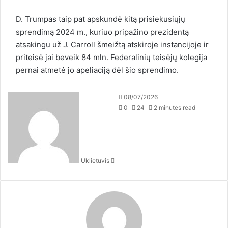
D. Trumpas taip pat apskundė kitą prisiekusiųjų
sprendimą 2024 m., kuriuo pripažino prezidentą
atsakingu už J. Carroll šmeižtą atskiroje instancijoje ir
priteisė jai beveik 84 mln. Federalinių teisėjų kolegija
pernai atmetė jo apeliaciją dėl šio sprendimo.
S
08/07/2026
e
0
24
2 minutes read
n
d
a
n
Uklietuvis
e
m
a
i
l