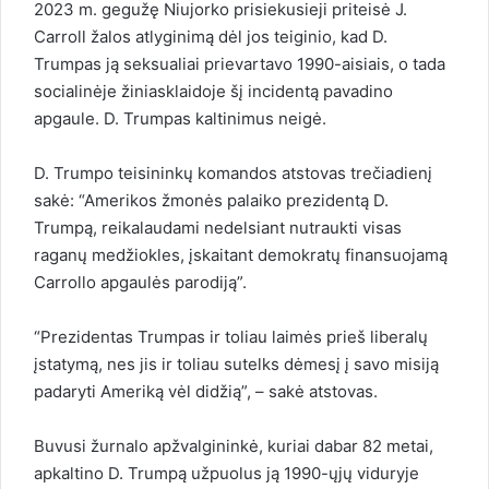
2023 m. gegužę Niujorko prisiekusieji priteisė J.
Carroll žalos atlyginimą dėl jos teiginio, kad D.
Trumpas ją seksualiai prievartavo 1990-aisiais, o tada
socialinėje žiniasklaidoje šį incidentą pavadino
apgaule. D. Trumpas kaltinimus neigė.
D. Trumpo teisininkų komandos atstovas trečiadienį
sakė: “Amerikos žmonės palaiko prezidentą D.
Trumpą, reikalaudami nedelsiant nutraukti visas
raganų medžiokles, įskaitant demokratų finansuojamą
Carrollo apgaulės parodiją”.
“Prezidentas Trumpas ir toliau laimės prieš liberalų
įstatymą, nes jis ir toliau sutelks dėmesį į savo misiją
padaryti Ameriką vėl didžią”, – sakė atstovas.
Buvusi žurnalo apžvalgininkė, kuriai dabar 82 metai,
apkaltino D. Trumpą užpuolus ją 1990-ųjų viduryje