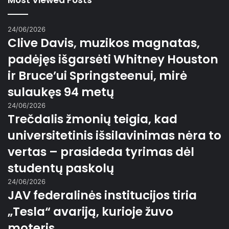
Most Viewed Posts
24/06/2026
Clive Davis, muzikos magnatas,
padėjęs išgarsėti Whitney Houston
ir Bruce’ui Springsteenui, mirė
sulaukęs 94 metų
24/06/2026
Trečdalis žmonių teigia, kad
universitetinis išsilavinimas nėra to
vertas – prasideda tyrimas dėl
studentų paskolų
24/06/2026
JAV federalinės institucijos tiria
„Tesla“ avariją, kurioje žuvo
moteris