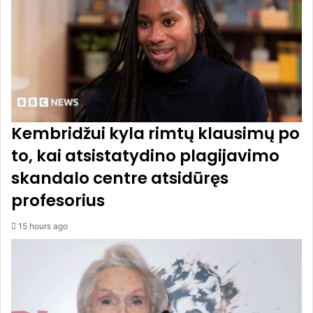
o
r
m
a
s
i
ū
l
o
Kembridžui kyla rimtų klausimų po
r
to, kai atsistatydino plagijavimo
u
g
skandalo centre atsidūręs
p
profesorius
j
ū
č
15 hours ago
i
o
m
ė
n
e