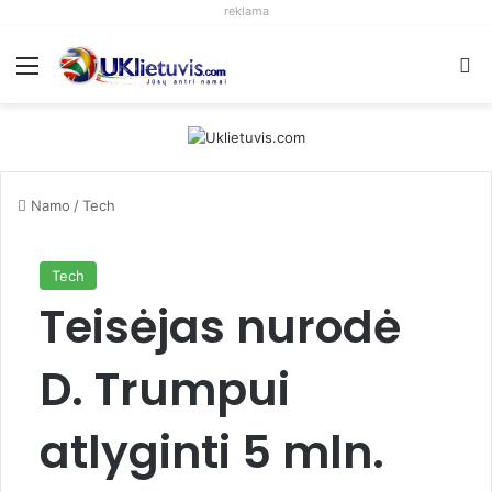
reklama
Meniu
S
Namo
/
Tech
Tech
Teisėjas nurodė
D. Trumpui
atlyginti 5 mln.