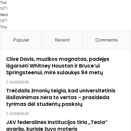
Tue
℃
13
Wed
℃
13
Thu
Popular
Recent
Comments
Clive Davis, muzikos magnatas, padėjęs
išgarsėti Whitney Houston ir Bruce’ui
Springsteenui, mirė sulaukęs 94 metų
24/06/2026
Trečdalis žmonių teigia, kad universitetinis
išsilavinimas nėra to vertas – prasideda
tyrimas dėl studentų paskolų
24/06/2026
JAV federalinės institucijos tiria „Tesla“
avariją, kurioje žuvo moteris