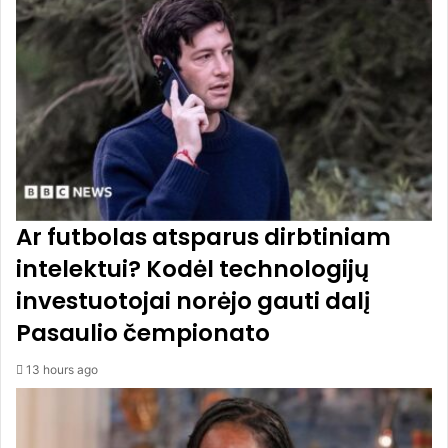
v
m
i
e
e
t
š
ų
u
m
o
t
r
i
u
Ar futbolas atsparus dirbtiniam
k
intelektui? Kodėl technologijų
a
s
investuotojai norėjo gauti dalį
,
Pasaulio čempionato
n
e
s
13 hours ago
r
e
f