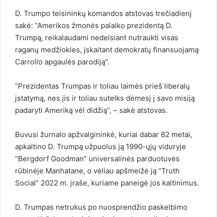
D. Trumpo teisininkų komandos atstovas trečiadienį
sakė: “Amerikos žmonės palaiko prezidentą D.
Trumpą, reikalaudami nedelsiant nutraukti visas
raganų medžiokles, įskaitant demokratų finansuojamą
Carrollo apgaulės parodiją”.
“Prezidentas Trumpas ir toliau laimės prieš liberalų
įstatymą, nes jis ir toliau sutelks dėmesį į savo misiją
padaryti Ameriką vėl didžią”, – sakė atstovas.
Buvusi žurnalo apžvalgininkė, kuriai dabar 82 metai,
apkaltino D. Trumpą užpuolus ją 1990-ųjų viduryje
“Bergdorf Goodman” universalinės parduotuvės
rūbinėje Manhatane, o vėliau apšmeižė ją “Truth
Social” 2022 m. įraše, kuriame paneigė jos kaltinimus.
D. Trumpas netrukus po nuosprendžio paskelbimo