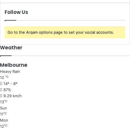
Follow Us
Go to the Arqam options page to set your social accounts.
Weather
Melbourne
Heavy Rain
℃
12
14º - 8º
87%
9.29 km/h
℃
13
Sun
℃
11
Mon
℃
12