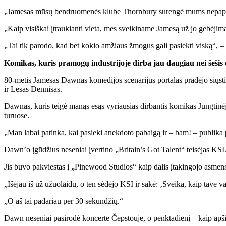
„Jamesas mūsų bendruomenės klube Thornbury surengė mums nepapras
„Kaip visiškai įtraukianti vieta, mes sveikiname Jamesą už jo gebėjimą 
„Tai tik parodo, kad bet kokio amžiaus žmogus gali pasiekti viską“, – p
Komikas, kuris pramogų industrijoje dirba jau daugiau nei šešis 
80-metis Jamesas Dawnas komedijos scenarijus portalas pradėjo sių
ir Lesas Dennisas.
Dawnas, kuris teigė manąs esąs vyriausias dirbantis komikas Jungtinėje
turuose.
„Man labai patinka, kai pasieki anekdoto pabaigą ir – bam! – publika
Dawn’o įgūdžius neseniai įvertino „Britain’s Got Talent“ teisėjas KSI
Jis buvo pakviestas į „Pinewood Studios“ kaip dalis įtakingojo asmens
„Išėjau iš už užuolaidų, o ten sėdėjo KSI ir sakė: ‚Sveika, kaip tave va
„O aš tai padariau per 30 sekundžių.“
Dawn neseniai pasirodė koncerte Čepstouje, o penktadienį – kaip apši