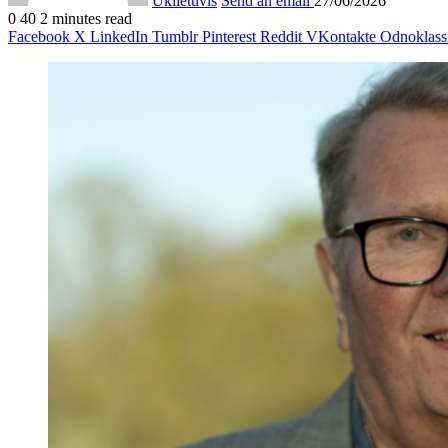
Uklietuvis
Send an email
27/06/2026
0
40
2 minutes read
Facebook
X
LinkedIn
Tumblr
Pinterest
Reddit
VKontakte
Odnoklass