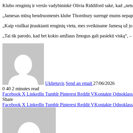
Klubo renginių ir verslo vadybininkė Olivia Riddiford sakė, kad „netu
„Jamesas mūsų bendruomenės klube Thornbury surengė mums nepapras
„Kaip visiškai įtraukianti renginių vieta, mes sveikiname Jamesą už jo 
„Tai tik parodo, kad bet kokio amžiaus žmogus gali pasiekti viską“, – p
Uklietuvis
Send an email
27/06/2026
0
40
2 minutes read
Facebook
X
LinkedIn
Tumblr
Pinterest
Reddit
VKontakte
Odnoklass
Share
Facebook
X
LinkedIn
Tumblr
Pinterest
Reddit
VKontakte
Odnoklass