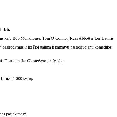
irbti.
ndams kaip Bob Monkhouse, Tom O’Connor, Russ Abbott ir Les Dennis.
 pasirodymus ir iki šiol galima jį pamatyti gastroliuojantį komedijos
tis Deano miške Glosteršyro grafystėje.
laimėti 1 000 svarų.
inas pasiekimas“.