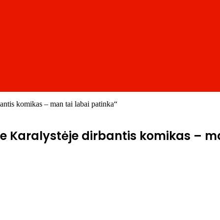
bantis komikas – man tai labai patinka“
ėje Karalystėje dirbantis komikas – m