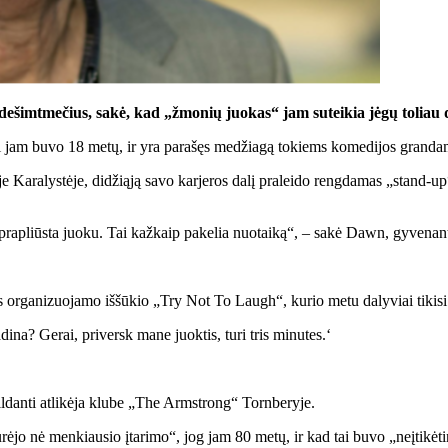
dešimtmečius, sakė, kad „žmonių juokas“ jam suteikia jėgų toliau d
kai jam buvo 18 metų, ir yra parašęs medžiagą tokiems komedijos gra
 Karalystėje, didžiąją savo karjeros dalį praleido rengdamas „stand-up“
 prapliūsta juoku. Tai kažkaip pakelia nuotaiką“, – sakė Dawn, gyvenan
.
s organizuojamo iššūkio „Try Not To Laugh“, kurio metu dalyviai tikisi 
dina? Gerai, priversk mane juoktis, turi tris minutes.‘
ldanti atlikėja klube „The Armstrong“ Tornberyje.
rėjo nė menkiausio įtarimo“, jog jam 80 metų, ir kad tai buvo „neįtikėt