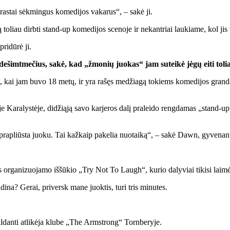
tai sėkmingus komedijos vakarus“, – sakė ji.
toliau dirbti stand-up komedijos scenoje ir nekantriai laukiame, kol jis 
ridūrė ji.
dešimtmečius, sakė, kad „žmonių juokas“ jam suteikė jėgų eiti toli
sti, kai jam buvo 18 metų, ir yra rašęs medžiagą tokiems komedijos g
 Karalystėje, didžiąją savo karjeros dalį praleido rengdamas „stand-up“
 prapliūsta juoku. Tai kažkaip pakelia nuotaiką“, – sakė Dawn, gyvenan
.
 organizuojamo iššūkio „Try Not To Laugh“, kurio dalyviai tikisi laimė
dina? Gerai, priversk mane juoktis, turi tris minutes.
ldanti atlikėja klube „The Armstrong“ Tornberyje.