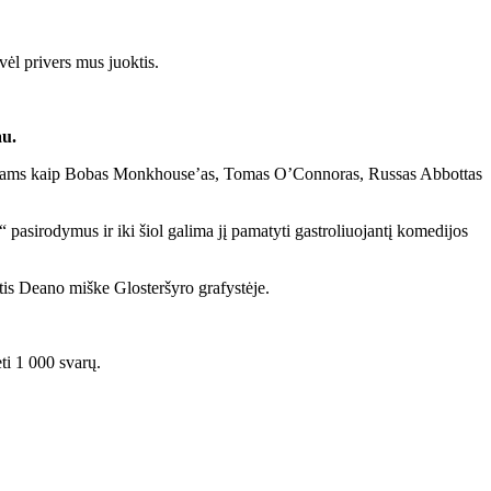
vėl privers mus juoktis.
au.
randams kaip Bobas Monkhouse’as, Tomas O’Connoras, Russas Abbottas
 pasirodymus ir iki šiol galima jį pamatyti gastroliuojantį komedijos
tis Deano miške Glosteršyro grafystėje.
ti 1 000 svarų.