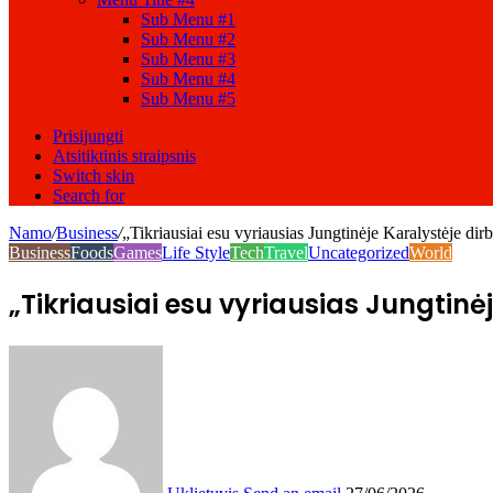
Sub Menu #1
Sub Menu #2
Sub Menu #3
Sub Menu #4
Sub Menu #5
Prisijungti
Atsitiktinis straipsnis
Switch skin
Search for
Namo
/
Business
/
„Tikriausiai esu vyriausias Jungtinėje Karalystėje dir
Business
Foods
Games
Life Style
Tech
Travel
Uncategorized
World
„Tikriausiai esu vyriausias Jungtin