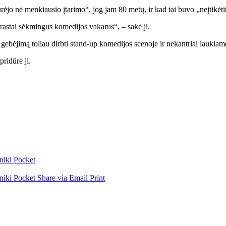
rėjo nė menkiausio įtarimo“, jog jam 80 metų, ir kad tai buvo „neįtikėt
tai sėkmingus komedijos vakarus“, – sakė ji.
gebėjimą toliau dirbti stand-up komedijos scenoje ir nekantriai laukiame,
ridūrė ji.
niki
Pocket
niki
Pocket
Share via Email
Print