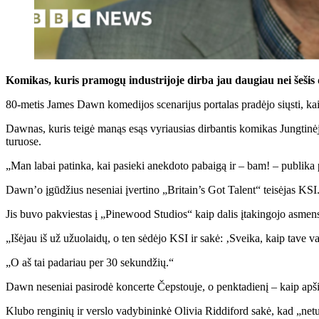
Komikas, kuris pramogų industrijoje dirba jau daugiau nei šešis 
80-metis James Dawn komedijos scenarijus portalas pradėjo siųsti, 
Dawnas, kuris teigė manąs esąs vyriausias dirbantis komikas Jungtinėje
turuose.
„Man labai patinka, kai pasieki anekdoto pabaigą ir – bam! – publika
Dawn’o įgūdžius neseniai įvertino „Britain’s Got Talent“ teisėjas KSI
Jis buvo pakviestas į „Pinewood Studios“ kaip dalis įtakingojo asmen
„Išėjau iš už užuolaidų, o ten sėdėjo KSI ir sakė: ‚Sveika, kaip tave va
„O aš tai padariau per 30 sekundžių.“
Dawn neseniai pasirodė koncerte Čepstouje, o penktadienį – kaip apši
Klubo renginių ir verslo vadybininkė Olivia Riddiford sakė, kad „netu