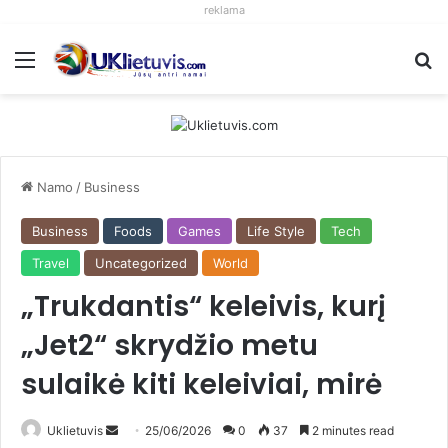
reklama
Meniu
S
Namo
/
Business
Business
Foods
Games
Life Style
Tech
Travel
Uncategorized
World
„Trukdantis“ keleivis, kurį
„Jet2“ skrydžio metu
sulaikė kiti keleiviai, mirė
Uklietuvis
S
25/06/2026
0
37
2 minutes read