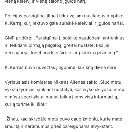
vieną keleivį ir vieną salono įgulos narį.
Policijos pareigūnai įlipo į lėktuvą jam nusileidus ir aptiko
K. Kerrą, kurį lėktuvo gale sulaikė keleiviai ir įgulos nariai.
GMP pridūrė: „Pareigūnai jį sulaikė naudodami antrankius
ir, teikdami pirmąją pagalbą, greitai nustatė, kad jis
nereaguoja, todėl pradėjo širdies ir plaučių gaivinimą.“
K. Kerras buvo nuvežtas į ligoninę, kur kitą dieną mirė.
Vyriausiasis komisaras Mike’as Allenas sakė: „Šiuo metu
vyksta tyrimas, siekiant nustatyti, kas įvyko skrydžio metu,
o mūsų specialistai nuolat teikia jiems visą informaciją,
kurią turime iki šiol.“
„Žinau, kad skrydžio metu buvo daug žmonių, kurie matė
smurtą ir neramumus prieš pareigūnams atvykstant.