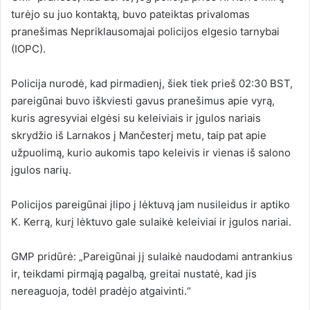
turėjo su juo kontaktą, buvo pateiktas privalomas
pranešimas Nepriklausomajai policijos elgesio tarnybai
(IOPC).
Policija nurodė, kad pirmadienį, šiek tiek prieš 02:30 BST,
pareigūnai buvo iškviesti gavus pranešimus apie vyrą,
kuris agresyviai elgėsi su keleiviais ir įgulos nariais
skrydžio iš Larnakos į Mančesterį metu, taip pat apie
užpuolimą, kurio aukomis tapo keleivis ir vienas iš salono
įgulos narių.
Policijos pareigūnai įlipo į lėktuvą jam nusileidus ir aptiko
K. Kerrą, kurį lėktuvo gale sulaikė keleiviai ir įgulos nariai.
GMP pridūrė: „Pareigūnai jį sulaikė naudodami antrankius
ir, teikdami pirmąją pagalbą, greitai nustatė, kad jis
nereaguoja, todėl pradėjo atgaivinti.“