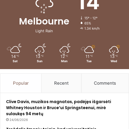
14
Melbourne
15º - 12º
65%
1.34 km/h
Light Rain
14
13
12
11
13
℃
℃
℃
℃
℃
Sat
Sun
Mon
Tue
Wed
Popular
Recent
Comments
Clive Davis, muzikos magnatas, padėjęs išgarsėti
Whitney Houston ir Bruce’ui Springsteenui, mirė
sulaukęs 94 metų
24/06/2026