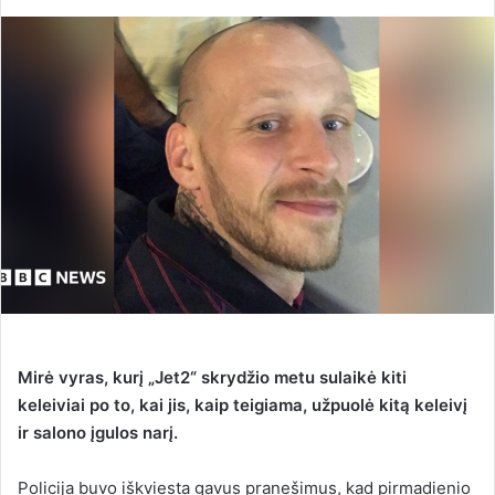
e
n
d
a
n
e
m
a
i
l
Mirė vyras, kurį „Jet2“ skrydžio metu sulaikė kiti
keleiviai po to, kai jis, kaip teigiama, užpuolė kitą keleivį
ir salono įgulos narį.
Policija buvo iškviesta gavus pranešimus, kad pirmadienio