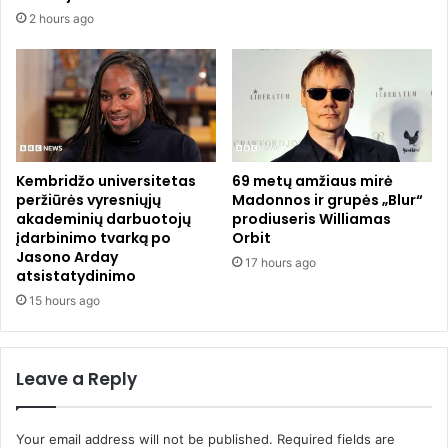
m
n
2 hours ago
o
e
p
r
o
i
r
ų
e
m
i
e
k
t
i
ų
Kembridžo universitetas
69 metų amžiaus mirė
ų
m
peržiūrės vyresniųjų
Madonnos ir grupės „Blur“
,
akademinių darbuotojų
prodiuseris Williamas
e
įdarbinimo tvarką po
Orbit
s
r
Jasono Arday
k
g
17 hours ago
atsistatydinimo
a
a
i
15 hours ago
i
č
t
i
ė
u
s
Leave a Reply
s
n
p
u
a
ž
Your email address will not be published.
Required fields are
s