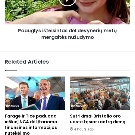
a
l
m
y
ą
s
d
i
ė
Paauglys išteisintas dėl devynerių metų
š
l
mergaitės nužudymo
t
s
e
p
i
e
s
Related Articles
c
i
i
n
a
t
l
a
i
s
ų
d
j
ė
ų
l
u
d
Farage ir Tice paduoda
Sutrikimai Bristolio oro
g
e
ieškinį NCA dėl įtariamo
uoste tęsiasi antrą dieną
d
v
finansinės informacijos
4 hours ago
y
y
nutekėjimo