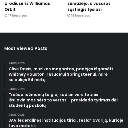
prodiuseris Williamas
sumažėjo, o vasaros
Orbit
sąstingis tęsiasi
17 hours ago
19 hours ago
Most Viewed Posts
24/06/2026
Clive Davis, muzikos magnatas, padėjęs išgarsėti
Whitney Houston ir Bruce’ui Springsteenui, mirė
sulaukęs 94 metų
24/06/2026
Trečdalis žmonių teigia, kad universitetinis
išsilavinimas nėra to vertas – prasideda tyrimas dėl
studentų paskolų
24/06/2026
JAV federalinės institucijos tiria „Tesla“ avariją, kurioje
žuvo moteris