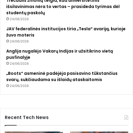
Trečdalis žmonių teigia, kad universitetinis
išsilavinimas nėra to vertas – prasideda tyrimas dėl
studentų paskolų
24/06/2026
JAV federalinės institucijos tiria „Tesla“ avariją, kurioje
žuvo moteris
24/06/2026
Anglija nugalėjo Vakarų Indijas ir užsitikrino vietą
pusfinalyje
24/06/2026
„Boots“ asmeninė padėjėja pasisavino tūkstančius
svarų, sukčiaudama su išlaidų ataskaitomis
24/06/2026
Recent Tech News