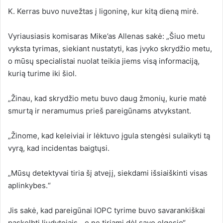
K. Kerras buvo nuvežtas į ligoninę, kur kitą dieną mirė.
Vyriausiasis komisaras Mike’as Allenas sakė: „Šiuo metu
vyksta tyrimas, siekiant nustatyti, kas įvyko skrydžio metu,
o mūsų specialistai nuolat teikia jiems visą informaciją,
kurią turime iki šiol.
„Žinau, kad skrydžio metu buvo daug žmonių, kurie matė
smurtą ir neramumus prieš pareigūnams atvykstant.
„Žinome, kad keleiviai ir lėktuvo įgula stengėsi sulaikyti tą
vyrą, kad incidentas baigtųsi.
„Mūsų detektyvai tiria šį atvejį, siekdami išsiaiškinti visas
aplinkybes.“
Jis sakė, kad pareigūnai IOPC tyrime buvo savarankiškai
paskelbti liudytojais, „o ne tiriami dėl savo elgesio“.