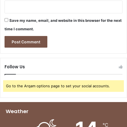
a
i
a
Save my name, email, and website in this browser for the next
u
k
time I comment.
š
t
ą
l
y
g
Follow Us
į
Go to the Arqam options page to set your social accounts.
Weather
℃