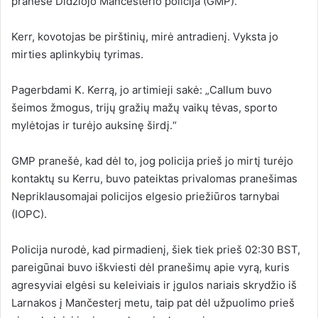
pranešė Didžiojo Mančesterio policija (GMP).
Kerr, kovotojas be pirštinių, mirė antradienį. Vyksta jo
mirties aplinkybių tyrimas.
Pagerbdami K. Kerrą, jo artimieji sakė: „Callum buvo
šeimos žmogus, trijų gražių mažų vaikų tėvas, sporto
mylėtojas ir turėjo auksinę širdį.“
GMP pranešė, kad dėl to, jog policija prieš jo mirtį turėjo
kontaktų su Kerru, buvo pateiktas privalomas pranešimas
Nepriklausomajai policijos elgesio priežiūros tarnybai
(IOPC).
Policija nurodė, kad pirmadienį, šiek tiek prieš 02:30 BST,
pareigūnai buvo iškviesti dėl pranešimų apie vyrą, kuris
agresyviai elgėsi su keleiviais ir įgulos nariais skrydžio iš
Larnakos į Mančesterį metu, taip pat dėl užpuolimo prieš