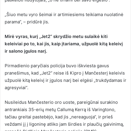
„Šiuo metu vyro šeimai ir artimiesiems teikiama nuolatinė
parama“, – pridūrė jis.
Mirė vyras, kurį „Jet2“ skrydžio metu sulaikė kiti
keleiviai po to, kai jis, kaip įtariama, užpuolė kitą keleivį
ir salono įgulos narį.
Pirmadienio paryčiais policija buvo iškviesta gavus
pranešimus, kad „Jet2“ reise iš Kipro į Mančesterį keleivis
užpuolė kitą keleivį ir įgulos narį bei elgėsi „trukdydamas ir
agresyviai“.
Nusileidus Mančesterio oro uoste, pareigūnai surakino
antrankiais 35-erių metų Callumą Kerrą iš Varingtono,
tačiau greitai pastebėjo, kad jis „nereaguoja“, ir prieš
veždami jį į ligoninę atliko jam širdies ir plaučių gaivinimą,