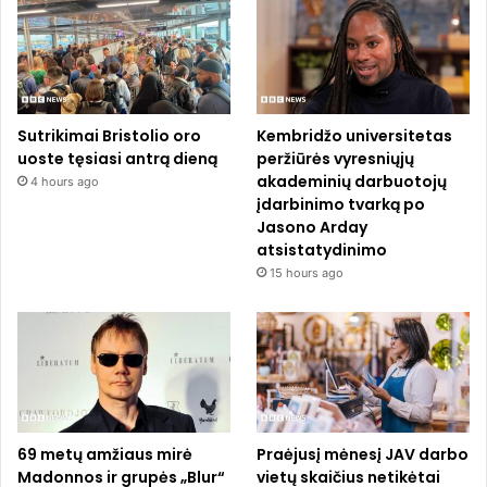
Sutrikimai Bristolio oro
Kembridžo universitetas
uoste tęsiasi antrą dieną
peržiūrės vyresniųjų
akademinių darbuotojų
4 hours ago
įdarbinimo tvarką po
Jasono Arday
atsistatydinimo
15 hours ago
69 metų amžiaus mirė
Praėjusį mėnesį JAV darbo
Madonnos ir grupės „Blur“
vietų skaičius netikėtai