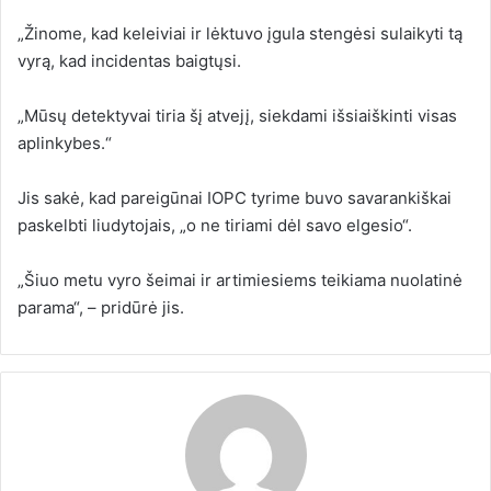
„Žinome, kad keleiviai ir lėktuvo įgula stengėsi sulaikyti tą
vyrą, kad incidentas baigtųsi.
„Mūsų detektyvai tiria šį atvejį, siekdami išsiaiškinti visas
aplinkybes.“
Jis sakė, kad pareigūnai IOPC tyrime buvo savarankiškai
paskelbti liudytojais, „o ne tiriami dėl savo elgesio“.
„Šiuo metu vyro šeimai ir artimiesiems teikiama nuolatinė
parama“, – pridūrė jis.