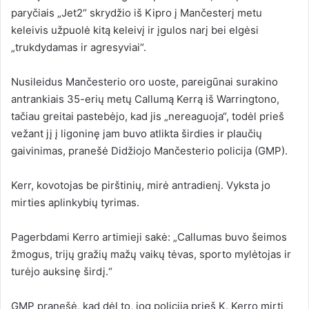
paryčiais „Jet2“ skrydžio iš Kipro į Mančesterį metu
keleivis užpuolė kitą keleivį ir įgulos narį bei elgėsi
„trukdydamas ir agresyviai“.
Nusileidus Mančesterio oro uoste, pareigūnai surakino
antrankiais 35-erių metų Callumą Kerrą iš Warringtono,
tačiau greitai pastebėjo, kad jis „nereaguoja“, todėl prieš
vežant jį į ligoninę jam buvo atlikta širdies ir plaučių
gaivinimas, pranešė Didžiojo Mančesterio policija (GMP).
Kerr, kovotojas be pirštinių, mirė antradienį. Vyksta jo
mirties aplinkybių tyrimas.
Pagerbdami Kerro artimieji sakė: „Callumas buvo šeimos
žmogus, trijų gražių mažų vaikų tėvas, sporto mylėtojas ir
turėjo auksinę širdį.“
GMP pranešė, kad dėl to, jog policija prieš K. Kerro mirtį