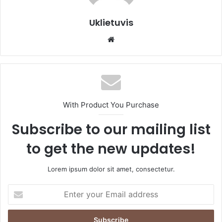
Uklietuvis
We
bsi
te
With Product You Purchase
Subscribe to our mailing list
to get the new updates!
Lorem ipsum dolor sit amet, consectetur.
E
n
t
e