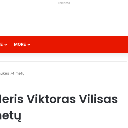
reklama
LE
MORE
ulaukęs 74 metų
eris Viktoras Vilisas
metų