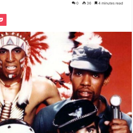
0
36
4 minutes read
Pocket