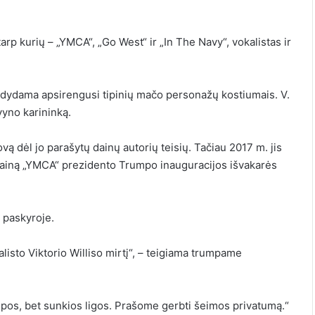
p kurių – „YMCA“, „Go West“ ir „In The Navy“, vokalistas ir
odydama apsirengusi tipinių mačo personažų kostiumais. V.
ivyno karininką.
vą dėl jo parašytų dainų autorių teisių. Tačiau 2017 m. jis
 dainą „YMCA“ prezidento Trumpo inauguracijos išvakarės
 paskyroje.
listo Viktorio Williso mirtį“, – teigiama trumpame
umpos, bet sunkios ligos. Prašome gerbti šeimos privatumą.“