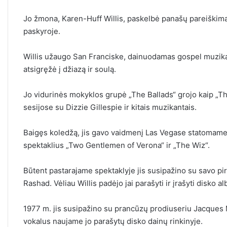
Jo žmona, Karen-Huff Willis, paskelbė panašų pareiškim
paskyroje.
Willis užaugo San Franciske, dainuodamas gospel muziką s
atsigręžė į džiazą ir soulą.
Jo vidurinės mokyklos grupė „The Ballads“ grojo kaip „Th
sesijose su Dizzie Gillespie ir kitais muzikantais.
Baigęs koledžą, jis gavo vaidmenį Las Vegase statomame m
spektaklius „Two Gentlemen of Verona“ ir „The Wiz“.
Būtent pastarajame spektaklyje jis susipažino su savo 
Rashad. Vėliau Willis padėjo jai parašyti ir įrašyti disko 
1977 m. jis susipažino su prancūzų prodiuseriu Jacques M
vokalus naujame jo parašytų disko dainų rinkinyje.