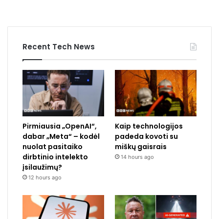
Recent Tech News
Pirmiausia „OpenAI“,
Kaip technologijos
dabar „Meta“ – kodėl
padeda kovoti su
nuolat pasitaiko
miškų gaisrais
dirbtinio intelekto
14 hours ago
įsilaužimų?
12 hours ago