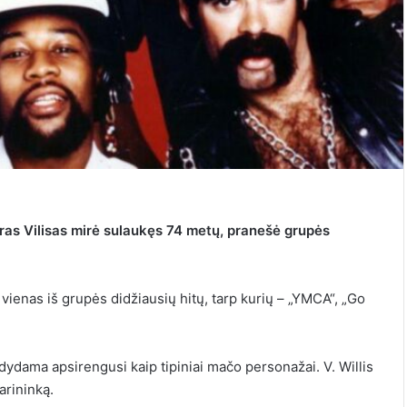
oras Vilisas mirė sulaukęs 74 metų, pranešė grupės
ienas iš grupės didžiausių hitų, tarp kurių – „YMCA“, „Go
dydama apsirengusi kaip tipiniai mačo personažai. V. Willis
arininką.