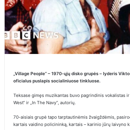
„Village People“ – 1970-ųjų disko grupės – lyderis Vikt
oficialus puslapis socialiniuose tinkluose.
Teksase gimęs muzikantas buvo pagrindinis vokalistas ir v
West“ ir „In The Navy“, autorių.
70-aisiais grupė tapo tarptautinėmis žvaigždėmis, pasiro
kartais vaidino policininką, kartais – karinio jūrų laivyno k