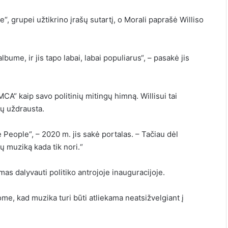
, grupei užtikrino įrašų sutartį, o Morali paprašė Williso
ume, ir jis tapo labai, labai populiarus“, – pasakė jis
“ kaip savo politinių mitingų himną. Willisui tai
tų uždrausta.
 People“, – 2020 m. jis sakė portalas. – Tačiau dėl
sų muziką kada tik nori.“
as dalyvauti politiko antrojoje inauguracijoje.
ome, kad muzika turi būti atliekama neatsižvelgiant į