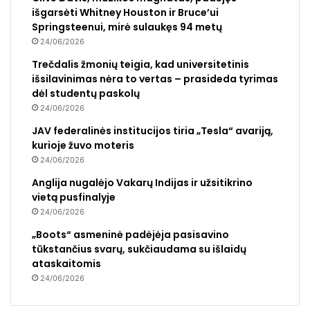
išgarsėti Whitney Houston ir Bruce’ui
Springsteenui, mirė sulaukęs 94 metų
24/06/2026
Trečdalis žmonių teigia, kad universitetinis
išsilavinimas nėra to vertas – prasideda tyrimas
dėl studentų paskolų
24/06/2026
JAV federalinės institucijos tiria „Tesla“ avariją,
kurioje žuvo moteris
24/06/2026
Anglija nugalėjo Vakarų Indijas ir užsitikrino
vietą pusfinalyje
24/06/2026
„Boots“ asmeninė padėjėja pasisavino
tūkstančius svarų, sukčiaudama su išlaidų
ataskaitomis
24/06/2026