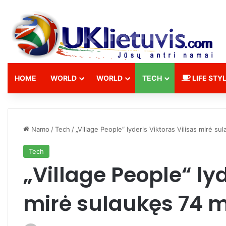
HOME
WORLD
WORLD
TECH
LIFE STY
Namo
/
Tech
/
„Village People“ lyderis Viktoras Vilisas mirė s
Tech
„Village People“ lyd
mirė sulaukęs 74 