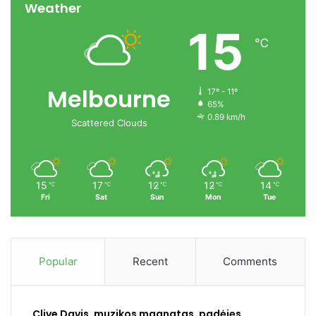
Weather
15
℃
Melbourne
17º - 11º
65%
0.89 km/h
Scattered Clouds
15
17
12
12
14
℃
℃
℃
℃
℃
Fri
Sat
Sun
Mon
Tue
Popular
Recent
Comments
Clive Davis, muzikos magnatas, padėjęs