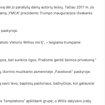
vą dėl jo parašytų dainų autorių teisių. Tačiau 2017 m. jis
 dainą „YMCA“ prezidento Trumpo inauguracijos išvakarės
 paskyroje.
listo Viktorio Williso mirtį“, – teigiama trumpame
umpos, bet sunkios ligos. Prašome gerbti šeimos privatumą.“
ą
,
išorinis
muzikanto asmeninėje „Facebook“ paskyroje.
avo tėvo, baptistų pastoriaus, bažnyčioje, kol galiausiai
e Temptations“ apšildanti grupė, o Willis dalyvavo įrašų