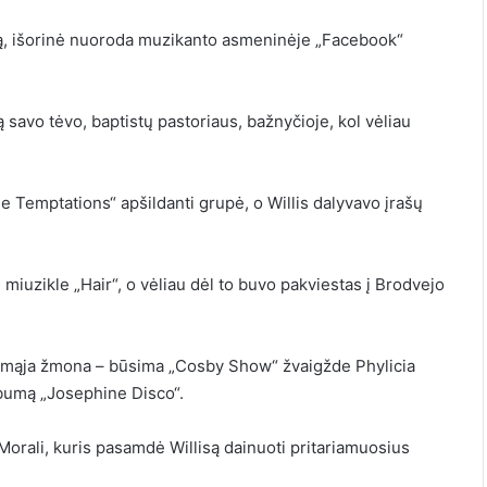
ą
,
išorinė nuoroda
muzikanto asmeninėje „Facebook“
avo tėvo, baptistų pastoriaus, bažnyčioje, kol vėliau
e Temptations“ apšildanti grupė, o Willis dalyvavo įrašų
iuzikle „Hair“, o vėliau dėl to buvo pakviestas į Brodvejo
pirmąja žmona – būsima „Cosby Show“ žvaigžde Phylicia
albumą „Josephine Disco“.
orali, kuris pasamdė Willisą dainuoti pritariamuosius