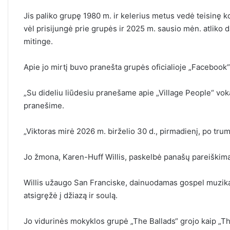
Jis paliko grupę 1980 m. ir kelerius metus vedė teisinę ko
vėl prisijungė prie grupės ir 2025 m. sausio mėn. atliko
mitinge.
Apie jo mirtį buvo pranešta grupės oficialioje „Facebook“
„Su dideliu liūdesiu pranešame apie „Village People“ voka
pranešime.
„Viktoras mirė 2026 m. birželio 30 d., pirmadienį, po tr
Jo žmona, Karen-Huff Willis, paskelbė panašų pareiškim
Willis užaugo San Franciske, dainuodamas gospel muziką s
atsigręžė į džiazą ir soulą.
Jo vidurinės mokyklos grupė „The Ballads“ grojo kaip „Th