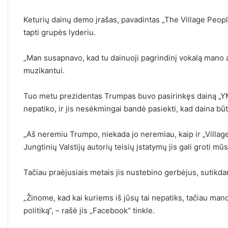
Keturių dainų demo įrašas, pavadintas „The Village People“
tapti grupės lyderiu.
„Man susapnavo, kad tu dainuoji pagrindinį vokalą mano alb
muzikantui.
Tuo metu prezidentas Trumpas buvo pasirinkęs dainą „YMCA
nepatiko, ir jis nesėkmingai bandė pasiekti, kad daina bū
„Aš neremiu Trumpo, niekada jo neremiau, kaip ir „Village
Jungtinių Valstijų autorių teisių įstatymų jis gali groti mū
Tačiau praėjusiais metais jis nustebino gerbėjus, sutikdam
„Žinome, kad kai kuriems iš jūsų tai nepatiks, tačiau man
politiką“, – rašė jis „Facebook“ tinkle.