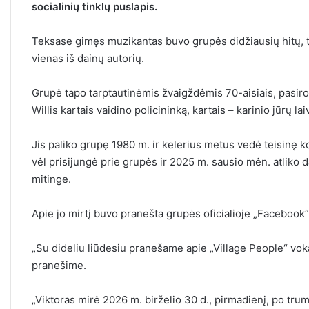
socialinių tinklų puslapis.
Teksase gimęs muzikantas buvo grupės didžiausių hitų, tar
vienas iš dainų autorių.
Grupė tapo tarptautinėmis žvaigždėmis 70-aisiais, pasir
Willis kartais vaidino policininką, kartais – karinio jūrų la
Jis paliko grupę 1980 m. ir kelerius metus vedė teisinę ko
vėl prisijungė prie grupės ir 2025 m. sausio mėn. atliko
mitinge.
Apie jo mirtį buvo pranešta grupės oficialioje „Facebook“
„Su dideliu liūdesiu pranešame apie „Village People“ voka
pranešime.
„Viktoras mirė 2026 m. birželio 30 d., pirmadienį, po tr