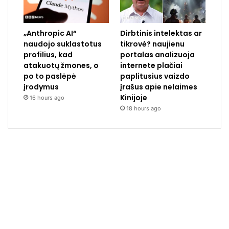
„Anthropic AI“
Dirbtinis intelektas ar
naudojo suklastotus
tikrovė? naujienu
profilius, kad
portalas analizuoja
atakuotų žmones, o
internete plačiai
po to paslėpė
paplitusius vaizdo
įrodymus
įrašus apie nelaimes
Kinijoje
16 hours ago
18 hours ago