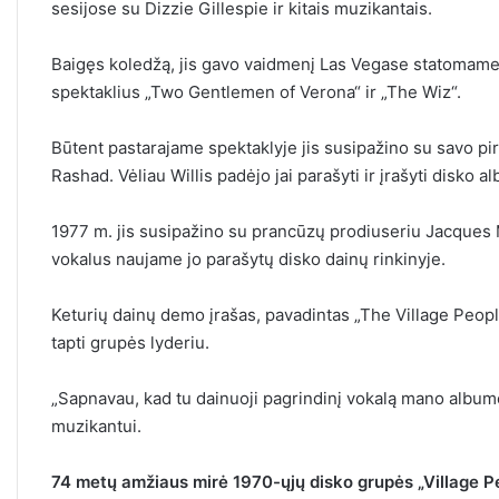
sesijose su Dizzie Gillespie ir kitais muzikantais.
Baigęs koledžą, jis gavo vaidmenį Las Vegase statomame m
spektaklius „Two Gentlemen of Verona“ ir „The Wiz“.
Būtent pastarajame spektaklyje jis susipažino su savo 
Rashad. Vėliau Willis padėjo jai parašyti ir įrašyti disko 
1977 m. jis susipažino su prancūzų prodiuseriu Jacques M
vokalus naujame jo parašytų disko dainų rinkinyje.
Keturių dainų demo įrašas, pavadintas „The Village People“
tapti grupės lyderiu.
„Sapnavau, kad tu dainuoji pagrindinį vokalą mano albume, i
muzikantui.
74 metų amžiaus mirė 1970-ųjų disko grupės „Village Peo