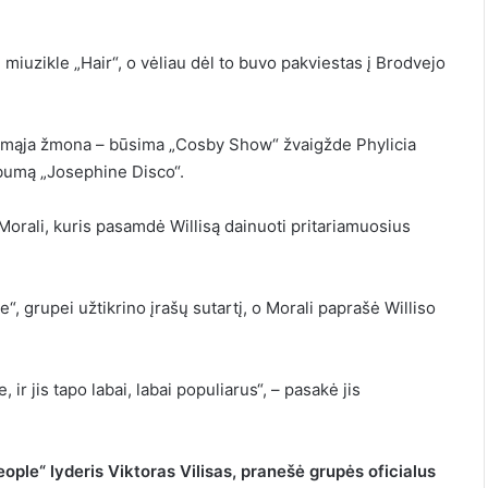
iuzikle „Hair“, o vėliau dėl to buvo pakviestas į Brodvejo
pirmąja žmona – būsima „Cosby Show“ žvaigžde Phylicia
albumą „Josephine Disco“.
orali, kuris pasamdė Willisą dainuoti pritariamuosius
, grupei užtikrino įrašų sutartį, o Morali paprašė Williso
r jis tapo labai, labai populiarus“, – pasakė jis
ple“ lyderis Viktoras Vilisas, pranešė grupės oficialus