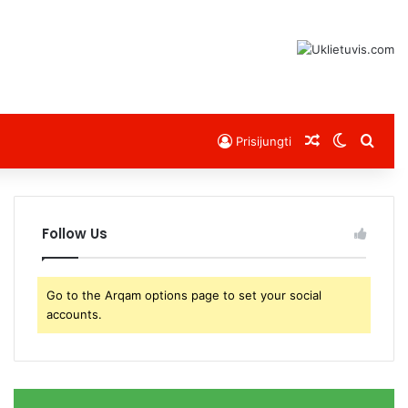
Atsitiktinis s
Switch s
Sear
Prisijungti
Follow Us
Go to the Arqam options page to set your social
accounts.