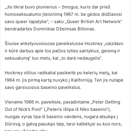
„Jis tikrai buvo pionierius – žmogus, kuris dar prieš
homoseksualumo įteisinimą 1967 m. be gėdos didžiavosi
savo queer tapatybe“, – sako „Queer British Art Network“
bendradarbis Dominikas Džeimsas Biltonas.
Šiuose ankstyvuosiuose paveiksluose Hockney „vaizdavo
ir kūrė darbus apie tos pačios lyties santykius, geismą ir
seksualumą“ tuo metu, kai „to darė nedaugelis“.
Hockney stilius radikaliai pasikeitė po kelerių metų, kai
1964 m. jis pirmą kartą nuvyko į Kaliforniją. Ten jis nutapė
savo garsiuosius baseino paveikslus.
Viename 1966 m. paveiksle, pavadintame „Peter Getting
Out of Nick’s Pool“ („Peteris išlipa iš Niko baseino“),
nuogas vyras lipa iš baseino vandens, nugara atsukęs į
žiūrovą, o galvą pasukęs taip, tarsi kalbėtųsi su kuo nors,