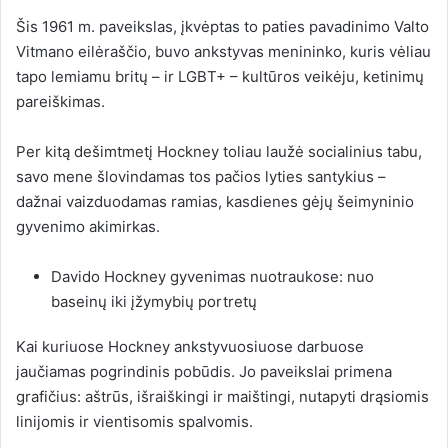
Šis 1961 m. paveikslas, įkvėptas to paties pavadinimo Valto
Vitmano eilėraščio, buvo ankstyvas menininko, kuris vėliau
tapo lemiamu britų – ir LGBT+ – kultūros veikėju, ketinimų
pareiškimas.
Per kitą dešimtmetį Hockney toliau laužė socialinius tabu,
savo mene šlovindamas tos pačios lyties santykius –
dažnai vaizduodamas ramias, kasdienes gėjų šeimyninio
gyvenimo akimirkas.
Davido Hockney gyvenimas nuotraukose: nuo
baseinų iki įžymybių portretų
Kai kuriuose Hockney ankstyvuosiuose darbuose
jaučiamas pogrindinis pobūdis. Jo paveikslai primena
grafičius: aštrūs, išraiškingi ir maištingi, nutapyti drąsiomis
linijomis ir vientisomis spalvomis.