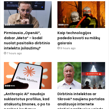
Pirmiausia „OpenAI“,
Kaip technologijos
dabar „Meta“ – kodėl
padeda kovoti su miškų
nuolat pasitaiko dirbtinio
gaisrais
intelekto įsilaužimų?
9 hours ago
7 hours ago
„Anthropic AI“ naudojo
Dirbtinis intelektas ar
suklastotus profilius, kad
tikrovė? naujienu portalas
atakuotų žmones, o po to
analizuoja internete