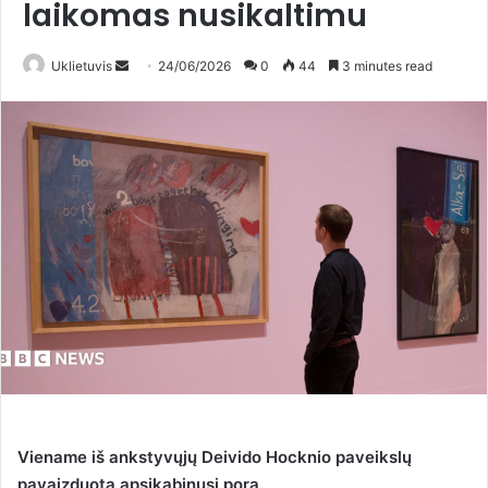
laikomas nusikaltimu
Uklietuvis
S
24/06/2026
0
44
3 minutes read
e
n
d
a
n
e
m
a
i
l
Viename iš ankstyvųjų Deivido Hocknio paveikslų
pavaizduota apsikabinusi pora.