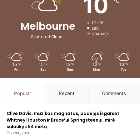
10
℃
Melbourne
11º - 9º
88%
0.94 km/h
Scattered Clouds
15
15
12
12
13
℃
℃
℃
℃
℃
Fri
Sat
Sun
Mon
Tue
Popular
Recent
Comments
Clive Davis, muzikos magnatas, padėjęs išgarsėti
Whitney Houston ir Bruce’ui Springsteenui, mirė
sulaukęs 94 metų
24/06/2026