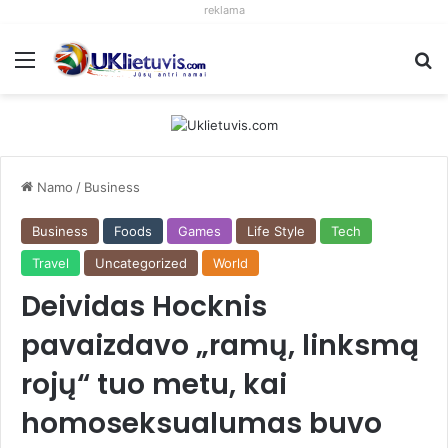
reklama
Meniu
S
Namo
/
Business
Business
Foods
Games
Life Style
Tech
Travel
Uncategorized
World
Deividas Hocknis
pavaizdavo „ramų, linksmą
rojų“ tuo metu, kai
homoseksualumas buvo