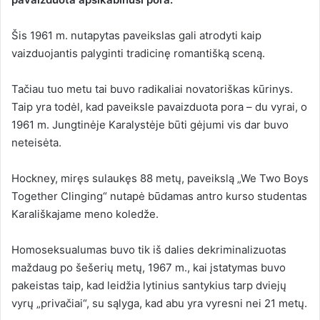
Šis 1961 m. nutapytas paveikslas gali atrodyti kaip
vaizduojantis palyginti tradicinę romantišką sceną.
Tačiau tuo metu tai buvo radikaliai novatoriškas kūrinys.
Taip yra todėl, kad paveiksle pavaizduota pora – du vyrai, o
1961 m. Jungtinėje Karalystėje būti gėjumi vis dar buvo
neteisėta.
Hockney, miręs sulaukęs 88 metų, paveikslą „We Two Boys
Together Clinging“ nutapė būdamas antro kurso studentas
Karališkajame meno koledže.
Homoseksualumas buvo tik iš dalies dekriminalizuotas
maždaug po šešerių metų, 1967 m., kai įstatymas buvo
pakeistas taip, kad leidžia lytinius santykius tarp dviejų
vyrų „privačiai“, su sąlyga, kad abu yra vyresni nei 21 metų.