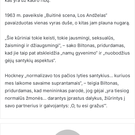
kas yra už kadro ribų.
1963 m. paveiksle „Buitinė scena, Los Andželas“
pavaizduotas vienas vyras duše, o kitas jam plauna nugarą.
„Šie kūriniai tokie keisti, tokie jausmingi, seksualūs,
žaismingi ir džiaugsmingi“, – sako Biltonas, pridurdamas,
kad jie taip pat atskleidžia „namų gyvenimo“ ir „nuobodžius
gėjų santykių aspektus“.
Hockney „normalizavo tos pačios lyties santykius… kuriuos
mes laikome savaime suprantamais“, – teigia Biltonas,
pridurdamas, kad menininkas parodė, jog gėjai „yra tiesiog
normalūs žmonės… darantys įprastus dalykus, žiūrintys į
savo partnerius ir galvojantys: ‚O, tu esi gražus‘“.