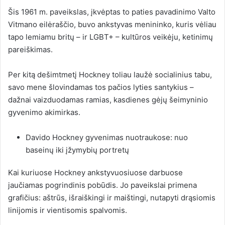
Šis 1961 m. paveikslas, įkvėptas to paties pavadinimo Valto
Vitmano eilėraščio, buvo ankstyvas menininko, kuris vėliau
tapo lemiamu britų – ir LGBT+ – kultūros veikėju, ketinimų
pareiškimas.
Per kitą dešimtmetį Hockney toliau laužė socialinius tabu,
savo mene šlovindamas tos pačios lyties santykius –
dažnai vaizduodamas ramias, kasdienes gėjų šeimyninio
gyvenimo akimirkas.
Davido Hockney gyvenimas nuotraukose: nuo
baseinų iki įžymybių portretų
Kai kuriuose Hockney ankstyvuosiuose darbuose
jaučiamas pogrindinis pobūdis. Jo paveikslai primena
grafičius: aštrūs, išraiškingi ir maištingi, nutapyti drąsiomis
linijomis ir vientisomis spalvomis.