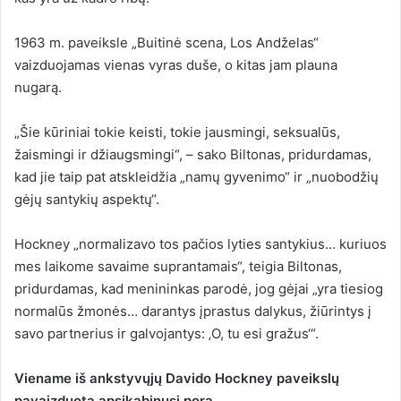
1963 m. paveiksle „Buitinė scena, Los Andželas“
vaizduojamas vienas vyras duše, o kitas jam plauna
nugarą.
„Šie kūriniai tokie keisti, tokie jausmingi, seksualūs,
žaismingi ir džiaugsmingi“, – sako Biltonas, pridurdamas,
kad jie taip pat atskleidžia „namų gyvenimo“ ir „nuobodžių
gėjų santykių aspektų“.
Hockney „normalizavo tos pačios lyties santykius… kuriuos
mes laikome savaime suprantamais“, teigia Biltonas,
pridurdamas, kad menininkas parodė, jog gėjai „yra tiesiog
normalūs žmonės… darantys įprastus dalykus, žiūrintys į
savo partnerius ir galvojantys: ‚O, tu esi gražus‘“.
Viename iš ankstyvųjų Davido Hockney paveikslų
pavaizduota apsikabinusi pora.