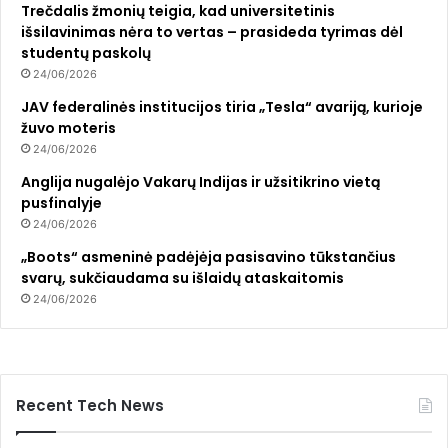
Trečdalis žmonių teigia, kad universitetinis
išsilavinimas nėra to vertas – prasideda tyrimas dėl
studentų paskolų
24/06/2026
JAV federalinės institucijos tiria „Tesla“ avariją, kurioje
žuvo moteris
24/06/2026
Anglija nugalėjo Vakarų Indijas ir užsitikrino vietą
pusfinalyje
24/06/2026
„Boots“ asmeninė padėjėja pasisavino tūkstančius
svarų, sukčiaudama su išlaidų ataskaitomis
24/06/2026
Recent Tech News