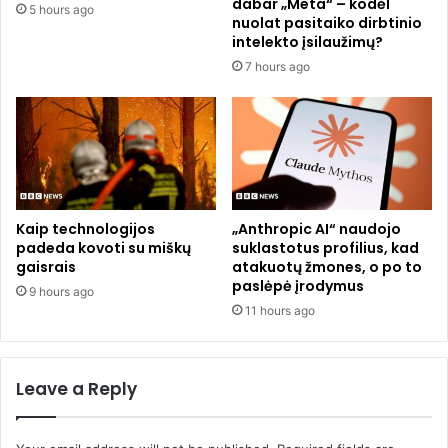
dabar „Meta“ – kodėl
5 hours ago
s
a
nuolat pasitaiko dirbtinio
g
z
intelekto įsilaužimų?
a
e
7 hours ago
l
r
i
i
p
u
a
i
v
r
e
g
i
a
k
r
Kaip technologijos
„Anthropic AI“ naudojo
t
s
padeda kovoti su miškų
suklastotus profilius, kad
i
gaisrais
atakuotų žmones, o po to
o
paslėpė įrodymus
j
e
9 hours ago
u
f
11 hours ago
s
e
i
k
r
t
Leave a Reply
j
a
ū
i
s
s