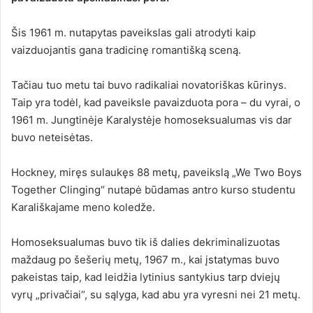
Šis 1961 m. nutapytas paveikslas gali atrodyti kaip
vaizduojantis gana tradicinę romantišką sceną.
Tačiau tuo metu tai buvo radikaliai novatoriškas kūrinys.
Taip yra todėl, kad paveiksle pavaizduota pora – du vyrai, o
1961 m. Jungtinėje Karalystėje homoseksualumas vis dar
buvo neteisėtas.
Hockney, miręs sulaukęs 88 metų, paveikslą „We Two Boys
Together Clinging“ nutapė būdamas antro kurso studentu
Karališkajame meno koledže.
Homoseksualumas buvo tik iš dalies dekriminalizuotas
maždaug po šešerių metų, 1967 m., kai įstatymas buvo
pakeistas taip, kad leidžia lytinius santykius tarp dviejų
vyrų „privačiai“, su sąlyga, kad abu yra vyresni nei 21 metų.