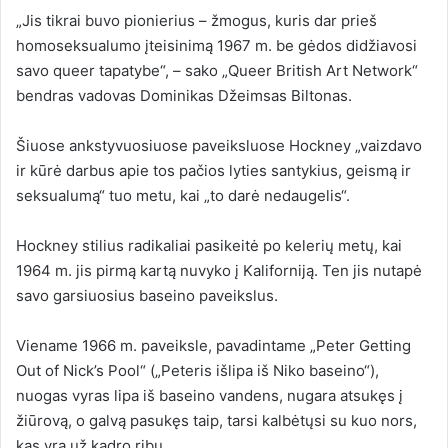
„Jis tikrai buvo pionierius – žmogus, kuris dar prieš
homoseksualumo įteisinimą 1967 m. be gėdos didžiavosi
savo queer tapatybe“, – sako „Queer British Art Network“
bendras vadovas Dominikas Džeimsas Biltonas.
Šiuose ankstyvuosiuose paveiksluose Hockney „vaizdavo
ir kūrė darbus apie tos pačios lyties santykius, geismą ir
seksualumą“ tuo metu, kai „to darė nedaugelis“.
Hockney stilius radikaliai pasikeitė po kelerių metų, kai
1964 m. jis pirmą kartą nuvyko į Kaliforniją. Ten jis nutapė
savo garsiuosius baseino paveikslus.
Viename 1966 m. paveiksle, pavadintame „Peter Getting
Out of Nick’s Pool“ („Peteris išlipa iš Niko baseino“),
nuogas vyras lipa iš baseino vandens, nugara atsukęs į
žiūrovą, o galvą pasukęs taip, tarsi kalbėtųsi su kuo nors,
kas yra už kadro ribų.