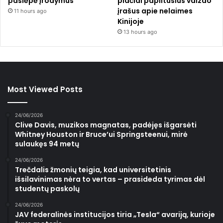
paslėpė įrodymus
plačiai paplitusius vaizdo
įrašus apie nelaimes
11 hours ago
Kinijoje
13 hours ago
Most Viewed Posts
24/06/2026
Clive Davis, muzikos magnatas, padėjęs išgarsėti
Whitney Houston ir Bruce’ui Springsteenui, mirė
sulaukęs 94 metų
24/06/2026
Trečdalis žmonių teigia, kad universitetinis
išsilavinimas nėra to vertas – prasideda tyrimas dėl
studentų paskolų
24/06/2026
JAV federalinės institucijos tiria „Tesla“ avariją, kurioje