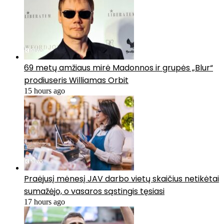
69 metų amžiaus mirė Madonnos ir grupės „Blur“
prodiuseris Williamas Orbit
15 hours ago
Praėjusį mėnesį JAV darbo vietų skaičius netikėtai
sumažėjo, o vasaros sąstingis tęsiasi
17 hours ago