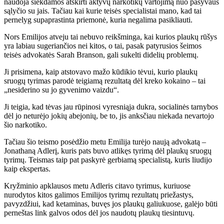
naudoja siekdamos atskirti aktyvų narkotikų vartojimą nuo pasyvaus
sąlyčio su jais. Tačiau kai kurie teisės specialistai mano, kad tai
pernelyg supaprastinta priemonė, kuria negalima pasikliauti.
Nors Emilijos atveju tai nebuvo reikšminga, kai kurios plaukų rūšys
yra labiau sugeriančios nei kitos, o tai, pasak patyrusios šeimos
teisės advokatės Sarah Branson, gali sukelti didelių problemų.
Ji prisimena, kaip atstovavo mažo kūdikio tėvui, kurio plaukų
sruogų tyrimas parodė teigiamą rezultatą dėl kreko kokaino – tai
„nesiderino su jo gyvenimo vaizdu“.
Ji teigia, kad tėvas jau rūpinosi vyresniąja dukra, socialinės tarnybos
dėl jo neturėjo jokių abejonių, be to, jis anksčiau niekada nevartojo
šio narkotiko.
Tačiau šio teismo posėdžio metu Emilija turėjo naują advokatą –
Jonathaną Adlerį, kuris pats buvo atlikęs tyrimą dėl plaukų sruogų
tyrimų. Teismas taip pat paskyrė gerbiamą specialistą, kuris liudijo
kaip ekspertas.
Kryžminio apklausos metu Adleris citavo tyrimus, kuriuose
nurodytos kitos galimos Emilijos tyrimų rezultatų priežastys,
pavyzdžiui, kad ketaminas, buvęs jos plaukų galiukuose, galėjo būti
perneštas link galvos odos dėl jos naudotų plaukų tiesintuvų.