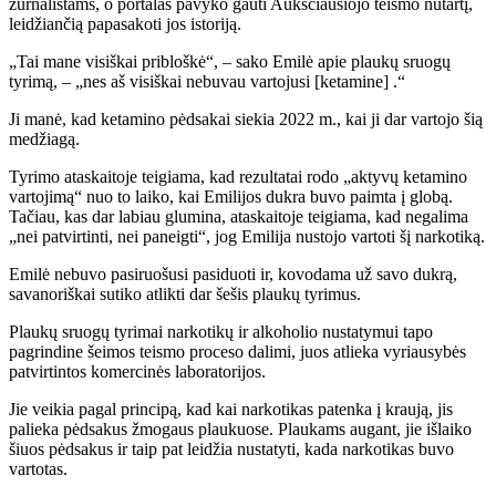
žurnalistams, o portalas pavyko gauti Aukščiausiojo teismo nutartį,
leidžiančią papasakoti jos istoriją.
„Tai mane visiškai pribloškė“, – sako Emilė apie plaukų sruogų
tyrimą, – „nes aš visiškai nebuvau vartojusi [ketamine] .“
Ji manė, kad ketamino pėdsakai siekia 2022 m., kai ji dar vartojo šią
medžiagą.
Tyrimo ataskaitoje teigiama, kad rezultatai rodo „aktyvų ketamino
vartojimą“ nuo to laiko, kai Emilijos dukra buvo paimta į globą.
Tačiau, kas dar labiau glumina, ataskaitoje teigiama, kad negalima
„nei patvirtinti, nei paneigti“, jog Emilija nustojo vartoti šį narkotiką.
Emilė nebuvo pasiruošusi pasiduoti ir, kovodama už savo dukrą,
savanoriškai sutiko atlikti dar šešis plaukų tyrimus.
Plaukų sruogų tyrimai narkotikų ir alkoholio nustatymui tapo
pagrindine šeimos teismo proceso dalimi, juos atlieka vyriausybės
patvirtintos komercinės laboratorijos.
Jie veikia pagal principą, kad kai narkotikas patenka į kraują, jis
palieka pėdsakus žmogaus plaukuose. Plaukams augant, jie išlaiko
šiuos pėdsakus ir taip pat leidžia nustatyti, kada narkotikas buvo
vartotas.