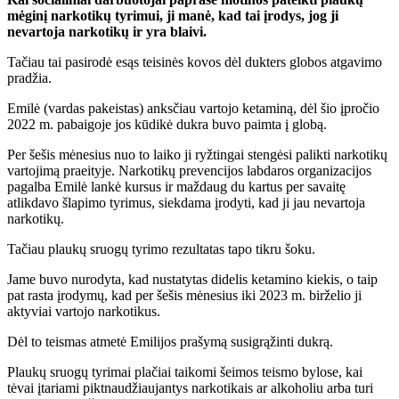
mėginį narkotikų tyrimui, ji manė, kad tai įrodys, jog ji
nevartoja narkotikų ir yra blaivi.
Tačiau tai pasirodė esąs teisinės kovos dėl dukters globos atgavimo
pradžia.
Emilė (vardas pakeistas) anksčiau vartojo ketaminą, dėl šio įpročio
2022 m. pabaigoje jos kūdikė dukra buvo paimta į globą.
Per šešis mėnesius nuo to laiko ji ryžtingai stengėsi palikti narkotikų
vartojimą praeityje. Narkotikų prevencijos labdaros organizacijos
pagalba Emilė lankė kursus ir maždaug du kartus per savaitę
atlikdavo šlapimo tyrimus, siekdama įrodyti, kad ji jau nevartoja
narkotikų.
Tačiau plaukų sruogų tyrimo rezultatas tapo tikru šoku.
Jame buvo nurodyta, kad nustatytas didelis ketamino kiekis, o taip
pat rasta įrodymų, kad per šešis mėnesius iki 2023 m. birželio ji
aktyviai vartojo narkotikus.
Dėl to teismas atmetė Emilijos prašymą susigrąžinti dukrą.
Plaukų sruogų tyrimai plačiai taikomi šeimos teismo bylose, kai
tėvai įtariami piktnaudžiaujantys narkotikais ar alkoholiu arba turi