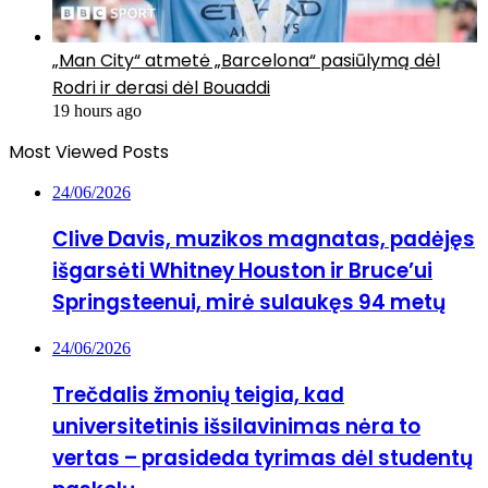
„Man City“ atmetė „Barcelona“ pasiūlymą dėl
Rodri ir derasi dėl Bouaddi
19 hours ago
Most Viewed Posts
24/06/2026
Clive Davis, muzikos magnatas, padėjęs
išgarsėti Whitney Houston ir Bruce’ui
Springsteenui, mirė sulaukęs 94 metų
24/06/2026
Trečdalis žmonių teigia, kad
universitetinis išsilavinimas nėra to
vertas – prasideda tyrimas dėl studentų