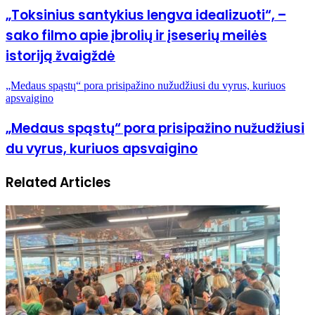
„Toksinius santykius lengva idealizuoti“, –
sako filmo apie įbrolių ir įseserių meilės
istoriją žvaigždė
„Medaus spąstų“ pora prisipažino nužudžiusi du vyrus, kuriuos
apsvaigino
„Medaus spąstų“ pora prisipažino nužudžiusi
du vyrus, kuriuos apsvaigino
Related Articles