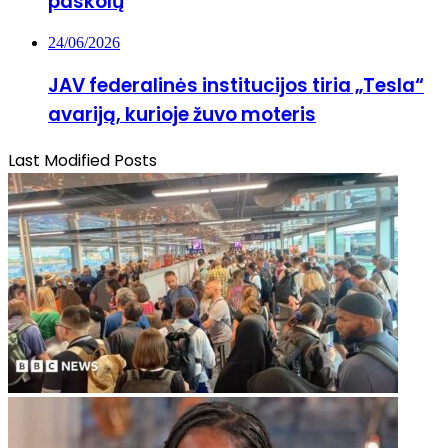
paskolų
24/06/2026
JAV federalinės institucijos tiria „Tesla“
avariją, kurioje žuvo moteris
Last Modified Posts