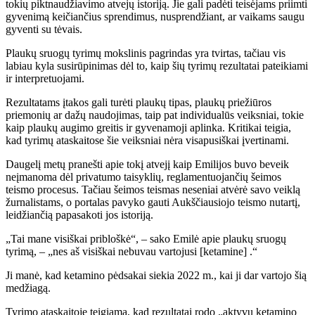
tokių piktnaudžiavimo atvejų istoriją. Jie gali padėti teisėjams priimti
gyvenimą keičiančius sprendimus, nusprendžiant, ar vaikams saugu
gyventi su tėvais.
Plaukų sruogų tyrimų mokslinis pagrindas yra tvirtas, tačiau vis
labiau kyla susirūpinimas dėl to, kaip šių tyrimų rezultatai pateikiami
ir interpretuojami.
Rezultatams įtakos gali turėti plaukų tipas, plaukų priežiūros
priemonių ar dažų naudojimas, taip pat individualūs veiksniai, tokie
kaip plaukų augimo greitis ir gyvenamoji aplinka. Kritikai teigia,
kad tyrimų ataskaitose šie veiksniai nėra visapusiškai įvertinami.
Daugelį metų pranešti apie tokį atvejį kaip Emilijos buvo beveik
neįmanoma dėl privatumo taisyklių, reglamentuojančių šeimos
teismo procesus. Tačiau šeimos teismas neseniai atvėrė savo veiklą
žurnalistams, o portalas pavyko gauti Aukščiausiojo teismo nutartį,
leidžiančią papasakoti jos istoriją.
„Tai mane visiškai pribloškė“, – sako Emilė apie plaukų sruogų
tyrimą, – „nes aš visiškai nebuvau vartojusi [ketamine] .“
Ji manė, kad ketamino pėdsakai siekia 2022 m., kai ji dar vartojo šią
medžiagą.
Tyrimo ataskaitoje teigiama, kad rezultatai rodo „aktyvų ketamino