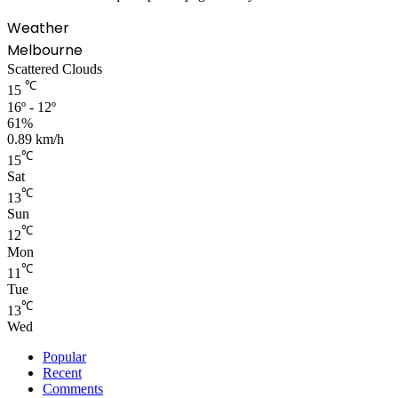
Weather
Melbourne
Scattered Clouds
℃
15
16º - 12º
61%
0.89 km/h
℃
15
Sat
℃
13
Sun
℃
12
Mon
℃
11
Tue
℃
13
Wed
Popular
Recent
Comments