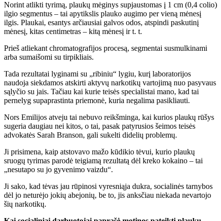
Norint atlikti tyrimą, plaukų mėginys supjaustomas į 1 cm (0,4 colio)
ilgio segmentus – tai apytikslis plauko augimo per vieną mėnesį
ilgis. Plaukai, esantys arčiausiai galvos odos, atspindi paskutinį
mėnesį, kitas centimetras – kitą mėnesį ir t. t.
Prieš atliekant chromatografijos procesą, segmentai susmulkinami
arba sumaišomi su tirpikliais.
Tada rezultatai lyginami su „ribiniu“ lygiu, kurį laboratorijos
naudoja siekdamos atskirti aktyvų narkotikų vartojimą nuo pasyvaus
sąlyčio su jais. Tačiau kai kurie teisės specialistai mano, kad tai
pernelyg supaprastinta priemonė, kuria negalima pasikliauti.
Nors Emilijos atveju tai nebuvo reikšminga, kai kurios plaukų rūšys
sugeria daugiau nei kitos, o tai, pasak patyrusios šeimos teisės
advokatės Sarah Branson, gali sukelti didelių problemų.
Ji prisimena, kaip atstovavo mažo kūdikio tėvui, kurio plaukų
sruogų tyrimas parodė teigiamą rezultatą dėl kreko kokaino – tai
„nesutapo su jo gyvenimo vaizdu“.
Ji sako, kad tėvas jau rūpinosi vyresniąja dukra, socialinės tarnybos
dėl jo neturėjo jokių abejonių, be to, jis anksčiau niekada nevartojo
šių narkotikų.
Kai socialiniai darbuotojai paprašė motinos pateikti plaukų