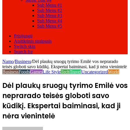
Sub Menu #1
Sub Menu #2
Sub Menu #3
Sub Menu #4
Sub Menu #5
Prisijungti
Atsitiktinis straipsnis
Switch skin
Search for
Namo
/
Business
/
Dėl plaukų sruogų tyrimo Emilė vos neprarado
teisės globoti savo kūdikį. Ekspertai baiminasi, kad ji nėra vienintelė
Business
Foods
Games
Life Style
Tech
Travel
Uncategorized
World
Dėl plaukų sruogų tyrimo Emilė vos
neprarado teisės globoti savo
kūdikį. Ekspertai baiminasi, kad ji
nėra vienintelė