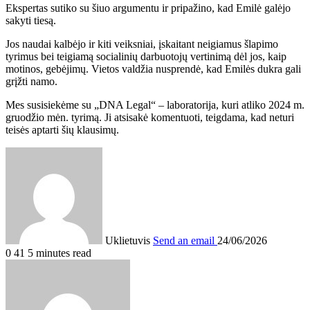
Ekspertas sutiko su šiuo argumentu ir pripažino, kad Emilė galėjo
sakyti tiesą.
Jos naudai kalbėjo ir kiti veiksniai, įskaitant neigiamus šlapimo
tyrimus bei teigiamą socialinių darbuotojų vertinimą dėl jos, kaip
motinos, gebėjimų. Vietos valdžia nusprendė, kad Emilės dukra gali
grįžti namo.
Mes susisiekėme su „DNA Legal“ – laboratorija, kuri atliko 2024 m.
gruodžio mėn. tyrimą. Ji atsisakė komentuoti, teigdama, kad neturi
teisės aptarti šių klausimų.
Uklietuvis
Send an email
24/06/2026
0
41
5 minutes read