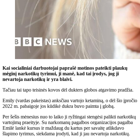
Kai socialiniai darbuotojai paprašė motinos pateikti plaukų
mėginį narkotikų tyrimui, ji manė, kad tai įrodys, jog ji
nevartoja narkotikų ir yra blaivi.
Tačiau tai tapo teisinės kovos dėl dukters globos atgavimo pradžia.
Emily (vardas pakeistas) anksčiau vartojo ketaminą, o dėl šio įpročio
2022 m. pabaigoje jos kūdikė dukra buvo paimta į globą.
Per šešis mėnesius nuo to laiko ji ryžtingai stengėsi palikti narkotikų
vartojimą praeityje. Su narkomanų pagalbos organizacijos pagalba
Emilė lankė kursus ir maždaug du kartus per savaitę atlikdavo
šlapimo tyrimus, siekdama įrodyti, kad ji jau nevartoja narkotikų.