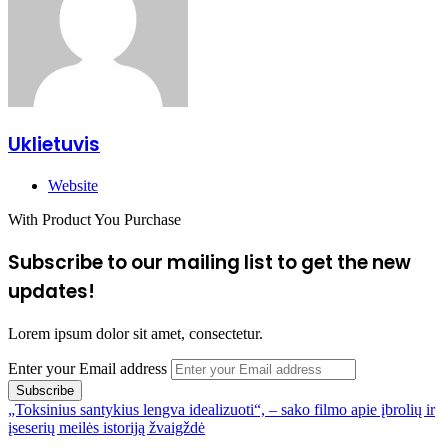
Uklietuvis
Website
With Product You Purchase
Subscribe to our mailing list to get the new
updates!
Lorem ipsum dolor sit amet, consectetur.
Enter your Email address
„Toksinius santykius lengva idealizuoti“, – sako filmo apie įbrolių ir
įseserių meilės istoriją žvaigždė