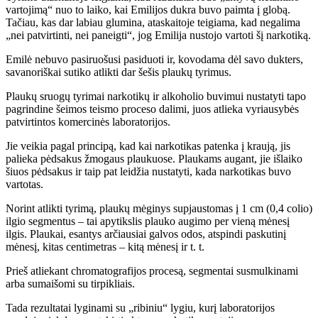
vartojimą“ nuo to laiko, kai Emilijos dukra buvo paimta į globą.
Tačiau, kas dar labiau glumina, ataskaitoje teigiama, kad negalima
„nei patvirtinti, nei paneigti“, jog Emilija nustojo vartoti šį narkotiką.
Emilė nebuvo pasiruošusi pasiduoti ir, kovodama dėl savo dukters,
savanoriškai sutiko atlikti dar šešis plaukų tyrimus.
Plaukų sruogų tyrimai narkotikų ir alkoholio buvimui nustatyti tapo
pagrindine šeimos teismo proceso dalimi, juos atlieka vyriausybės
patvirtintos komercinės laboratorijos.
Jie veikia pagal principą, kad kai narkotikas patenka į kraują, jis
palieka pėdsakus žmogaus plaukuose. Plaukams augant, jie išlaiko
šiuos pėdsakus ir taip pat leidžia nustatyti, kada narkotikas buvo
vartotas.
Norint atlikti tyrimą, plaukų mėginys supjaustomas į 1 cm (0,4 colio)
ilgio segmentus – tai apytikslis plauko augimo per vieną mėnesį
ilgis. Plaukai, esantys arčiausiai galvos odos, atspindi paskutinį
mėnesį, kitas centimetras – kitą mėnesį ir t. t.
Prieš atliekant chromatografijos procesą, segmentai susmulkinami
arba sumaišomi su tirpikliais.
Tada rezultatai lyginami su „ribiniu“ lygiu, kurį laboratorijos