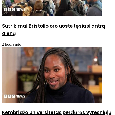
Sutrikimai Bristolio oro uoste tęsiasi antrą
dieną
2 hours ago
Kembridžo universitetas peržiūrės vyresniųjų