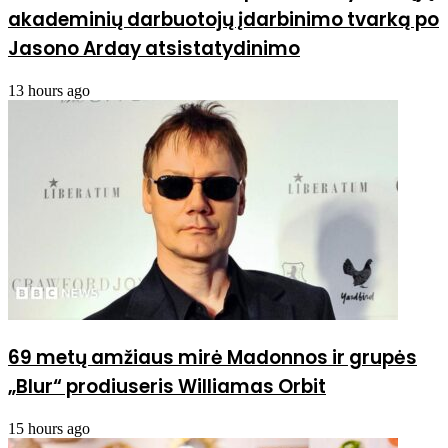
akademinių darbuotojų įdarbinimo tvarką po
Jasono Arday atsistatydinimo
13 hours ago
69 metų amžiaus mirė Madonnos ir grupės
„Blur“ prodiuseris Williamas Orbit
15 hours ago