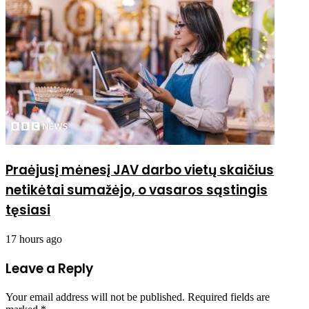
Praėjusį mėnesį JAV darbo vietų skaičius
netikėtai sumažėjo, o vasaros sąstingis
tęsiasi
17 hours ago
Leave a Reply
Your email address will not be published.
Required fields are