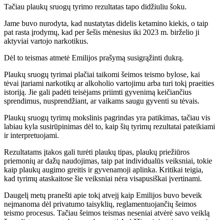
Tačiau plaukų sruogų tyrimo rezultatas tapo didžiuliu šoku.
Jame buvo nurodyta, kad nustatytas didelis ketamino kiekis, o taip
pat rasta įrodymų, kad per šešis mėnesius iki 2023 m. birželio ji
aktyviai vartojo narkotikus.
Dėl to teismas atmetė Emilijos prašymą susigrąžinti dukrą.
Plaukų sruogų tyrimai plačiai taikomi šeimos teismo bylose, kai
tėvai įtariami narkotikų ar alkoholio vartojimu arba turi tokį praeities
istoriją. Jie gali padėti teisėjams priimti gyvenimą keičiančius
sprendimus, nusprendžiant, ar vaikams saugu gyventi su tėvais.
Plaukų sruogų tyrimų mokslinis pagrindas yra patikimas, tačiau vis
labiau kyla susirūpinimas dėl to, kaip šių tyrimų rezultatai pateikiami
ir interpretuojami.
Rezultatams įtakos gali turėti plaukų tipas, plaukų priežiūros
priemonių ar dažų naudojimas, taip pat individualūs veiksniai, tokie
kaip plaukų augimo greitis ir gyvenamoji aplinka. Kritikai teigia,
kad tyrimų ataskaitose šie veiksniai nėra visapusiškai įvertinami.
Daugelį metų pranešti apie tokį atvejį kaip Emilijos buvo beveik
neįmanoma dėl privatumo taisyklių, reglamentuojančių šeimos
teismo procesus. Tačiau šeimos teismas neseniai atvėrė savo veiklą