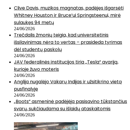
Clive Davis, muzikos magnatas, padėjęs išgarsėti
Whitney Houston ir Bruce’ui Springsteenui, mirė
sulaukęs 94 metų
24/06/2026
Trečdalis žmonių teigia, kad universitetinis
išsilavinimas nėra to vertas – prasideda tyrimas
dėl studentų paskolų
24/06/2026
JAV federalinės institucijos tiria „Tesla“ avariją,
kurioje žuvo moteris
24/06/2026
Anglija nugalėjo Vakarų Indijas ir užsitikrino vietą
pusfinalyje
24/06/2026
„Boots“ asmeninė padėjėja pasisavino tūkstančius
svarų, sukčiaudama su išlaidų ataskaitomis
24/06/2026