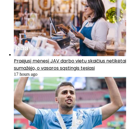
Praėjusį mėnesį JAV darbo vietų skaičius netikėtai
sumažėjo, o vasaros sąstingis tęsiasi
17 hours ago