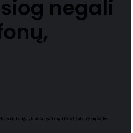
iesiog negali
fonų,
pertai teigia, kad tai gali tapti istoriniais įvykių šalies