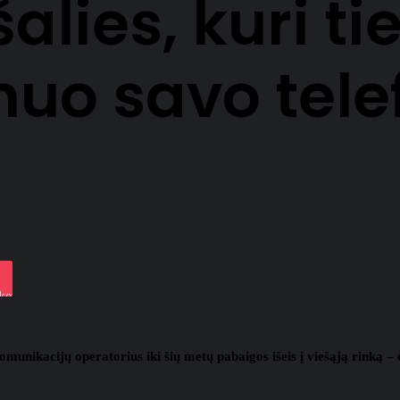
šalies, kuri t
nuo savo tele
iki
ket
munikacijų operatorius iki šių metų pabaigos išeis į viešąją rinką – eks