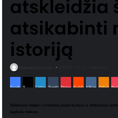
atskleidžia 
atsikabinti 
istoriją
Uklietuvis
Send an email
30/06/2026
0
37
4 minutes read
Facebook
X
LinkedIn
Tumblr
Pinterest
Reddit
VKontakte
Odnoklassn
Poc
Didžiausia Indijos vertybinių popierių birža ir didžiausias teleko
kapitalo rinkose.