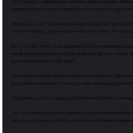
„Jio Platforms“, milijardieriaus Mukesho Ambani įmonės „Reliance 
priemonių birža ir viena iš trijų didžiausių akcijų biržų pagal pr
Tikimasi, kad „Jio“ iš rinkos surinks apie 4 mlrd. JAV dolerių (3
mlrd. JAV dolerių, o pačios biržos vertė bus 57 mlrd. JAV dolerių
Be to, kad šie viešieji akcijų platinimai yra beprecedentinio masto 
nes jie atspindi radikalius pokyčius, kaip indai gyvena, vartoja,
generalinis direktorius Yatin Singh.
„Tai unikalios įmonės, kurios kuriamos ne taip dažnai. NSE tiesiogi
pati pradėjo skaitmeninę revoliuciją ir tapo varomąja jėga keliom
„Jų įtraukimas į biržos sąrašus gali būti lemiantis Indijos rinko
„Jio“ pavėluotas įžengimas į perpildytą Indijos telekomunikacijų 
kainų karą, siūlydami praktiškai nemokamus duomenis šimtams mi