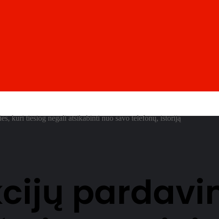
es, kuri tiesiog negali atsikabinti nuo savo telefonų, istoriją
kcijų pardavi