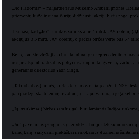
„Jio Platforms“ – milijardieriaus Mukesho Ambani įmonės „Reliance
priemonių birža ir viena iš trijų didžiausių akcijų biržų pagal pr
Tikimasi, kad „Jio“ iš rinkos surinks apie 4 mlrd. JAV dolerių (3
akcijų už 3,3 mlrd. JAV dolerių, o pačios biržos vertė bus 57 mlr
Be to, kad šie viešieji akcijų platinimai yra beprecedentinio masto 
nes jie atspindi radikalius pokyčius, kaip indai gyvena, vartoja, 
generalinis direktorius Yatin Singh.
„Tai unikalios įmonės, kurios kuriamos ne taip dažnai. NSE tiesiogi
pati pradėjo skaitmeninę revoliuciją ir tapo varomąja jėga keliom
„Jų įtraukimas į biržos sąrašus gali būti lemiantis Indijos rinkom
„Jio“ pavėluotas įžengimas į perpildytą Indijos telekomunikacijų
kainų karą, siūlydami praktiškai nemokamus duomenis šimtams mi