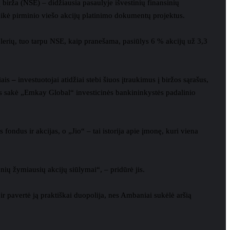
birža (NSE) – didžiausia pasaulyje išvestinių finansinių
ateikė pirminio viešo akcijų platinimo dokumentų projektus.
olerių, tuo tarpu NSE, kaip pranešama, pasiūlys 6 % akcijų už 3,3
iais
–
investuotojai atidžiai stebi šiuos įtraukimus į biržos sąrašus,
alas sakė „Emkay Global“ investicinės bankininkystės padalinio
fondus ir akcijas, o „Jio“ – tai istorija apie įmonę, kuri viena
nių žymiausių akcijų siūlymai“, – pridūrė jis.
r pavertė ją praktiškai duopolija, nes Ambaniai sukėlė aršią