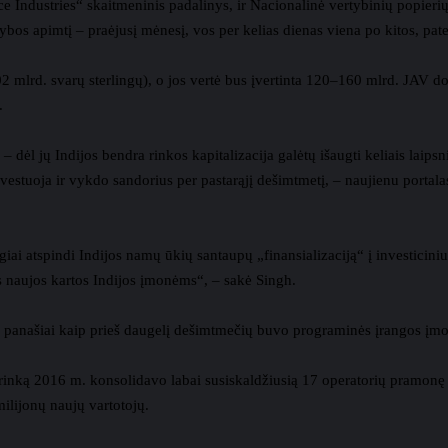
Industries“ skaitmeninis padalinys, ir Nacionalinė vertybinių popierių 
ekybos apimtį – praėjusį mėnesį, vos per kelias dienas viena po kitos, p
,02 mlrd. svarų sterlingų), o jos vertė bus įvertinta 120–160 mlrd. JAV d
.
– dėl jų Indijos bendra rinkos kapitalizacija galėtų išaugti keliais laipsn
 investuoja ir vykdo sandorius per pastarąjį dešimtmetį, – naujienu port
ai atspindi Indijos namų ūkių santaupų „finansializaciją“ į investicinius 
s naujos kartos Indijos įmonėms“, – sakė Singh.
ms, panašiai kaip prieš daugelį dešimtmečių buvo programinės įrangos įmo
rinką 2016 m. konsolidavo labai susiskaldžiusią 17 operatorių pramonę i
lijonų naujų vartotojų.