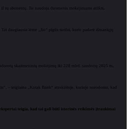
n. iš tų abonentų. Jie naudoja duomenis mokėjimams atlikti,
. Tai daugiausia lėmė „Jio“ pigūs tarifai, kurie padarė išmaniųjų
o apdorotų skaitmeninių mokėjimų iki 228 mlrd. sandorių 2025 m.
tis“, – teigiama „Kotak Bank“ ataskaitoje, kurioje nurodoma, kad
kspertai teigia, kad tai gali būti istorinės reikšmės įtraukimai