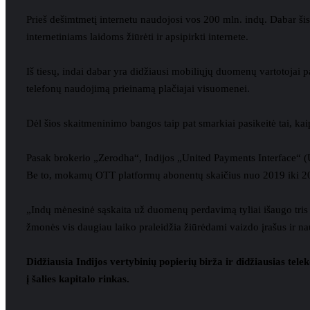
Prieš dešimtmetį internetu naudojosi vos 200 mln. indų. Dabar šis 
internetiniams laidoms žiūrėti ir apsipirkti internete.
Iš tiesų, indai dabar yra didžiausi mobiliųjų duomenų vartotojai p
telefonų naudojimą prieinamą plačiajai visuomenei.
Dėl šios skaitmeninimo bangos taip pat smarkiai pasikeitė tai, kaip 
Pasak brokerio „Zerodha“, Indijos „United Payments Interface“ (U
Be to, mokamų OTT platformų abonentų skaičius nuo 2019 iki 2
„Indų mėnesinė sąskaita už duomenų perdavimą tyliai išaugo tris
žmonės vis daugiau laiko praleidžia žiūrėdami vaizdo įrašus ir n
Didžiausia Indijos vertybinių popierių birža ir didžiausias telek
į šalies kapitalo rinkas.