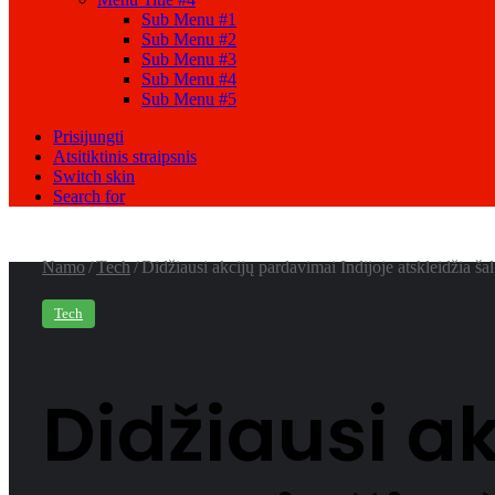
Sub Menu #1
Sub Menu #2
Sub Menu #3
Sub Menu #4
Sub Menu #5
Prisijungti
Atsitiktinis straipsnis
Switch skin
Search for
Namo
/
Tech
/
Didžiausi akcijų pardavimai Indijoje atskleidžia šali
Tech
Didžiausi a