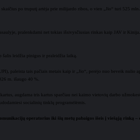
skaičius po truputį artėja prie milijardo ribos, o vien „Jio“ turi 525 ml
asaulyje, pralenkdami net tokias išsivysčiusias rinkas kaip JAV ir Kinija
šalis leidžia pinigus ir praleidžia laiką.
PI), paleista tais pačiais metais kaip ir „Jio“, perėjo nuo beveik nuli
026 m. išaugo 40 %.
 kartus, augdama tris kartus sparčiau nei kaimo vietovių darbo užmokes
audodamiesi socialinių tinklų programėlėmis.
omunikacijų operatorius iki šių metų pabaigos išeis į viešąją rinką – e