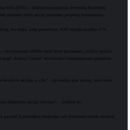
ų birža (NSE) – didžiausia pasaulyje išvestinių finansinių
ateikė pirminio viešo akcijų platinimo projektų dokumentus.
dolerių, tuo tarpu, kaip pranešama, NSE emisija pasiūlys 6 %
s
–
investuotojai atidžiai stebi šiuos įtraukimus į biržos sąrašus,
alas teigė „Emkay Global“ investicinės bankininkystės padalinio
fondus ir akcijas, o „Jio“ – tai istorija apie įmonę, kuri viena
ų išskirtiniai akcijų siūlymai“, – pridūrė jis.
 ir pavertė ją praktiškai duopolija, nes Ambaniai sukėlė nuožmų