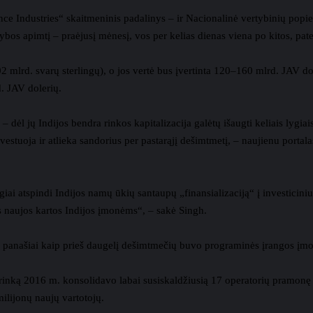
 Industries“ skaitmeninis padalinys – ir Nacionalinė vertybinių popieri
ekybos apimtį – praėjusį mėnesį, vos per kelias dienas viena po kitos, p
,02 mlrd. svarų sterlingų), o jos vertė bus įvertinta 120–160 mlrd. JAV 
d. JAV dolerių.
– dėl jų Indijos bendra rinkos kapitalizacija galėtų išaugti keliais lygiai
investuoja ir atlieka sandorius per pastarąjį dešimtmetį, – naujienu port
ai atspindi Indijos namų ūkių santaupų „finansializaciją“ į investicinius 
s naujos kartos Indijos įmonėms“, – sakė Singh.
s, panašiai kaip prieš daugelį dešimtmečių buvo programinės įrangos įmoni
 rinką 2016 m. konsolidavo labai susiskaldžiusią 17 operatorių pramonę
lijonų naujų vartotojų.