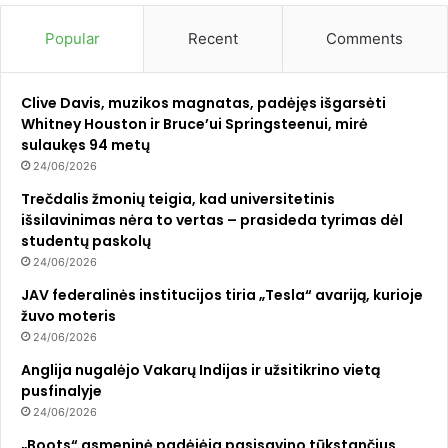
Popular
Recent
Comments
Clive Davis, muzikos magnatas, padėjęs išgarsėti
Whitney Houston ir Bruce’ui Springsteenui, mirė
sulaukęs 94 metų
24/06/2026
Trečdalis žmonių teigia, kad universitetinis
išsilavinimas nėra to vertas – prasideda tyrimas dėl
studentų paskolų
24/06/2026
JAV federalinės institucijos tiria „Tesla“ avariją, kurioje
žuvo moteris
24/06/2026
Anglija nugalėjo Vakarų Indijas ir užsitikrino vietą
pusfinalyje
24/06/2026
„Boots“ asmeninė padėjėja pasisavino tūkstančius