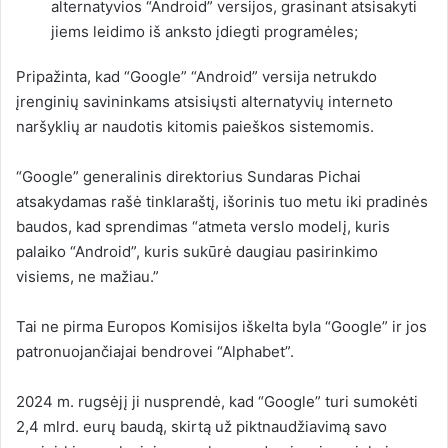
alternatyvios “Android” versijos, grasinant atsisakyti
jiems leidimo iš anksto įdiegti programėles;
Pripažinta, kad “Google” “Android” versija netrukdo
įrenginių savininkams atsisiųsti alternatyvių interneto
naršyklių ar naudotis kitomis paieškos sistemomis.
“Google” generalinis direktorius Sundaras Pichai
atsakydamas rašė tinklaraštį
,
išorinis
tuo metu iki pradinės
baudos, kad sprendimas “atmeta verslo modelį, kuris
palaiko “Android”, kuris sukūrė daugiau pasirinkimo
visiems, ne mažiau.”
Tai ne pirma Europos Komisijos iškelta byla “Google” ir jos
patronuojančiajai bendrovei “Alphabet”.
2024 m. rugsėjį ji nusprendė, kad “Google” turi sumokėti
2,4 mlrd. eurų baudą, skirtą už piktnaudžiavimą savo