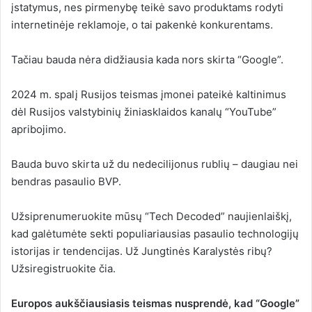
įstatymus, nes pirmenybę teikė savo produktams rodyti
internetinėje reklamoje, o tai pakenkė konkurentams.
Tačiau bauda nėra didžiausia kada nors skirta “Google”.
2024 m. spalį Rusijos teismas įmonei pateikė kaltinimus
dėl Rusijos valstybinių žiniasklaidos kanalų “YouTube”
apribojimo.
Bauda buvo skirta už du nedecilijonus rublių – daugiau nei
bendras pasaulio BVP.
Užsiprenumeruokite mūsų “Tech Decoded” naujienlaiškį,
kad galėtumėte sekti populiariausias pasaulio technologijų
istorijas ir tendencijas. Už Jungtinės Karalystės ribų?
Užsiregistruokite čia.
Europos aukščiausiasis teismas nusprendė, kad “Google”