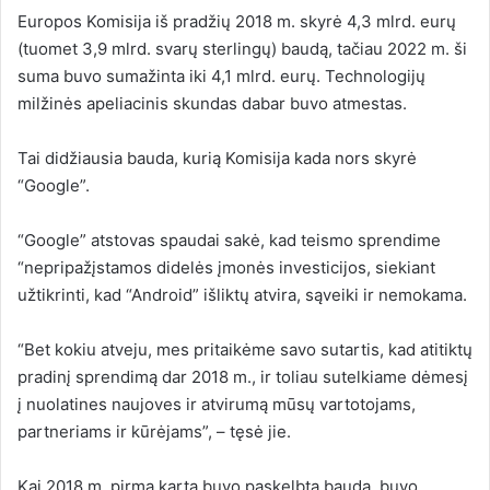
Europos Komisija iš pradžių 2018 m. skyrė 4,3 mlrd. eurų
(tuomet 3,9 mlrd. svarų sterlingų) baudą, tačiau 2022 m. ši
suma buvo sumažinta iki 4,1 mlrd. eurų. Technologijų
milžinės apeliacinis skundas dabar buvo atmestas.
Tai didžiausia bauda, kurią Komisija kada nors skyrė
“Google”.
“Google” atstovas spaudai sakė, kad teismo sprendime
“nepripažįstamos didelės įmonės investicijos, siekiant
užtikrinti, kad “Android” išliktų atvira, sąveiki ir nemokama.
“Bet kokiu atveju, mes pritaikėme savo sutartis, kad atitiktų
pradinį sprendimą dar 2018 m., ir toliau sutelkiame dėmesį
į nuolatines naujoves ir atvirumą mūsų vartotojams,
partneriams ir kūrėjams”, – tęsė jie.
Kai 2018 m. pirmą kartą buvo paskelbta bauda, buvo