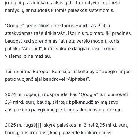
įrenginių savininkams atsisiųsti alternatyvių interneto
naršyklių ar naudotis kitomis paieškos sistemomis.
“Google” generalinis direktorius Sundaras Pichai
atsakydamas rašė tinklaraštį
,
išorinis
tuo metu iki pradinės
baudos, kad sprendimas “atmeta verslo modelį, kuris
palaiko “Android”, kuris sukūrė daugiau pasirinkimo
visiems, o ne mažiau.
Tai ne pirma Europos Komisijos iškelta byla “Google” ir jos
patronuojančiajai bendrovei “Alphabet”.
2024 m. rugsėjį ji nusprendė, kad “Google” turi sumokėti
2,4 mlrd. eurų baudą, skirtą už piktnaudžiavimą savo
apsipirkimo palyginimo paslaugos dominavimu rinkoje.
2025 m. rugsėjį ji skyrė paieškos milžinei 2,95 mlrd. eurų
baudą, nusprendusi, kad ji pažeidė konkurencijos