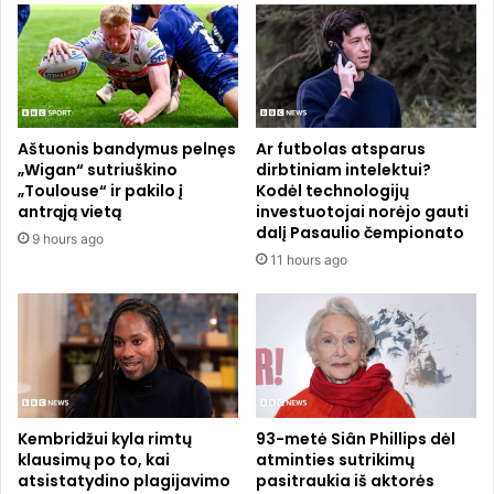
k
i
a
j
m
u
ą
n
s
g
i
t
Aštuonis bandymus pelnęs
Ar futbolas atsparus
e
ų
„Wigan“ sutriuškino
dirbtiniam intelektui?
n
a
„Toulouse“ ir pakilo į
Kodėl technologijų
ą
u
antrąją vietą
investuotojai norėjo gauti
,
t
dalį Pasaulio čempionato
9 hours ago
k
o
11 hours ago
a
m
d
o
g
b
a
i
l
l
ė
i
t
ų
ų
p
Kembridžui kyla rimtų
93-metė Siân Phillips dėl
n
klausimų po to, kai
atminties sutrikimų
r
atsistatydino plagijavimo
pasitraukia iš aktorės
a
o