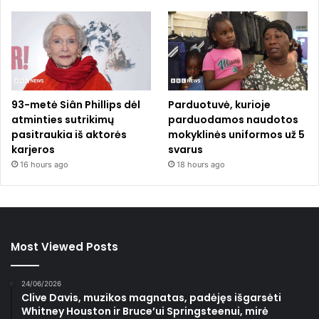
93-metė Siân Phillips dėl
Parduotuvė, kurioje
atminties sutrikimų
parduodamos naudotos
pasitraukia iš aktorės
mokyklinės uniformos už 5
karjeros
svarus
16 hours ago
18 hours ago
Most Viewed Posts
24/06/2026
Clive Davis, muzikos magnatas, padėjęs išgarsėti
Whitney Houston ir Bruce’ui Springsteenui, mirė