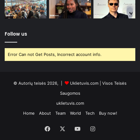
Follow us
Error Can not Get Posts, Incorrect account info.
© Autorių teisės 2026, |
Uklietuvis.com
| Visos Teisės
Saugomos
uklietuvis.com
Home
About
Team
World
Tech
Buy now!
Facebook
X
YouTube
Instagram