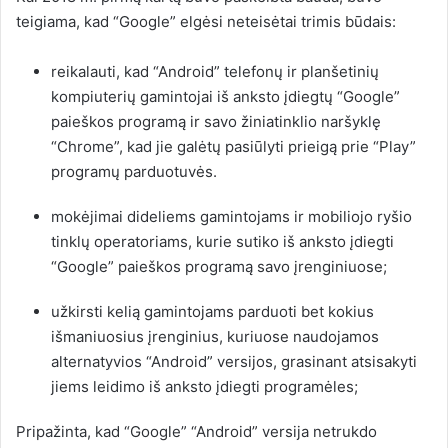
teigiama, kad “Google” elgėsi neteisėtai trimis būdais:
reikalauti, kad “Android” telefonų ir planšetinių
kompiuterių gamintojai iš anksto įdiegtų “Google”
paieškos programą ir savo žiniatinklio naršyklę
“Chrome”, kad jie galėtų pasiūlyti prieigą prie “Play”
programų parduotuvės.
mokėjimai dideliems gamintojams ir mobiliojo ryšio
tinklų operatoriams, kurie sutiko iš anksto įdiegti
“Google” paieškos programą savo įrenginiuose;
užkirsti kelią gamintojams parduoti bet kokius
išmaniuosius įrenginius, kuriuose naudojamos
alternatyvios “Android” versijos, grasinant atsisakyti
jiems leidimo iš anksto įdiegti programėles;
Pripažinta, kad “Google” “Android” versija netrukdo