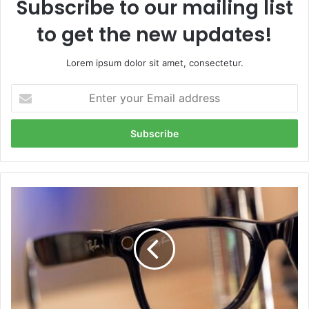
Subscribe to our mailing list
to get the new updates!
Lorem ipsum dolor sit amet, consectetur.
E
n
t
e
r
y
o
u
M
r
e
E
t
m
a
a
a
i
k
l
i
a
n
d