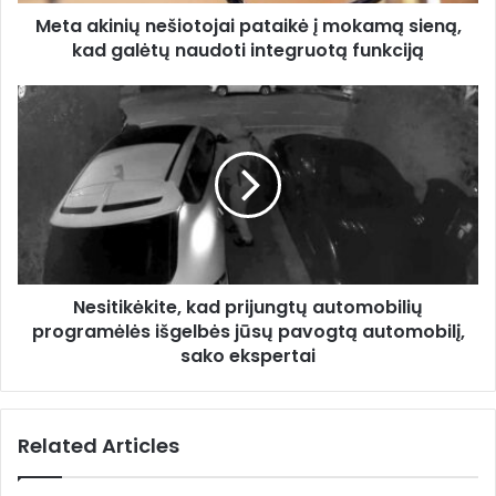
i
d
Meta akinių nešiotojai pataikė į mokamą sieną,
ų
r
kad galėtų naudoti integruotą funkciją
n
e
e
s
š
N
s
i
e
o
s
t
i
o
t
j
i
a
k
i
ė
p
k
a
Nesitikėkite, kad prijungtų automobilių
i
t
programėlės išgelbės jūsų pavogtą automobilį,
t
a
e
sako ekspertai
i
,
k
k
ė
a
Related Articles
į
d
m
p
o
r