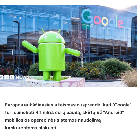
e
n
d
a
n
e
m
a
i
l
Europos aukščiausiasis teismas nusprendė, kad “Google”
turi sumokėti 4,1 mlrd. eurų baudą, skirtą už “Android”
mobiliosios operacinės sistemos naudojimą
konkurentams blokuoti.