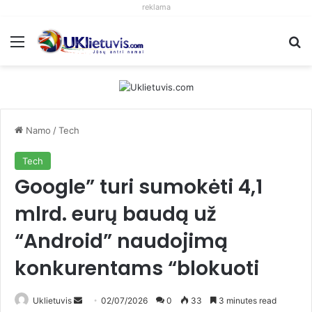
reklama
Meniu
S
Namo
/
Tech
Tech
Google” turi sumokėti 4,1
mlrd. eurų baudą už
“Android” naudojimą
konkurentams “blokuoti
Uklietuvis
S
02/07/2026
0
33
3 minutes read