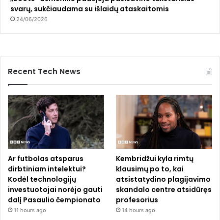
svarų, sukčiaudama su išlaidų ataskaitomis
24/06/2026
Recent Tech News
Ar futbolas atsparus
Kembridžui kyla rimtų
dirbtiniam intelektui?
klausimų po to, kai
Kodėl technologijų
atsistatydino plagijavimo
investuotojai norėjo gauti
skandalo centre atsidūręs
dalį Pasaulio čempionato
profesorius
11 hours ago
14 hours ago