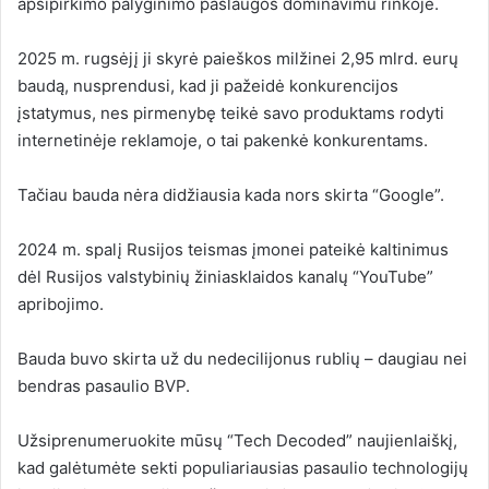
apsipirkimo palyginimo paslaugos dominavimu rinkoje.
2025 m. rugsėjį ji skyrė paieškos milžinei 2,95 mlrd. eurų
baudą, nusprendusi, kad ji pažeidė konkurencijos
įstatymus, nes pirmenybę teikė savo produktams rodyti
internetinėje reklamoje, o tai pakenkė konkurentams.
Tačiau bauda nėra didžiausia kada nors skirta “Google”.
2024 m. spalį Rusijos teismas įmonei pateikė kaltinimus
dėl Rusijos valstybinių žiniasklaidos kanalų “YouTube”
apribojimo.
Bauda buvo skirta už du nedecilijonus rublių – daugiau nei
bendras pasaulio BVP.
Užsiprenumeruokite mūsų “Tech Decoded” naujienlaiškį,
kad galėtumėte sekti populiariausias pasaulio technologijų