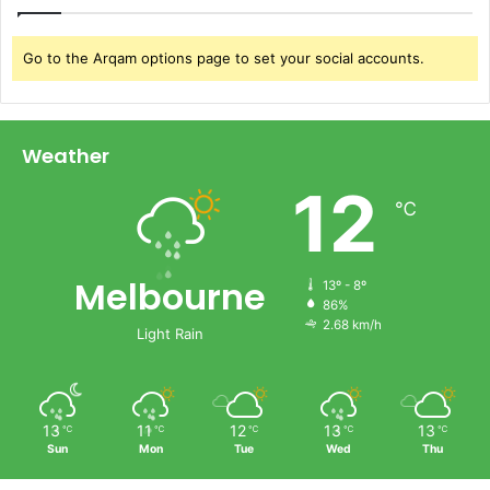
k
s
Go to the Arqam options page to set your social accounts.
p
e
r
t
Weather
a
i
12
℃
Melbourne
13º - 8º
86%
2.68 km/h
Light Rain
13
11
12
13
13
℃
℃
℃
℃
℃
Sun
Mon
Tue
Wed
Thu