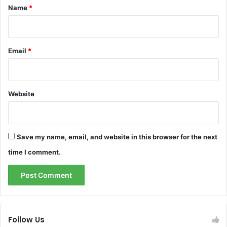
j
a
*
Name
*
ą
v
o
g
t
Email
*
ą
a
u
t
Website
o
m
o
b
Save my name, email, and website in this browser for the next
i
l
time I comment.
į
,
s
a
k
o
Follow Us
e