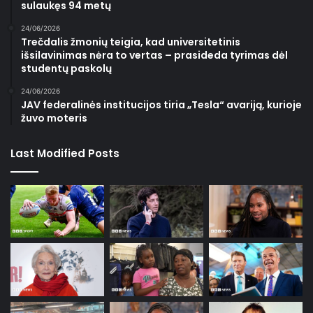
sulaukęs 94 metų
24/06/2026
Trečdalis žmonių teigia, kad universitetinis
išsilavinimas nėra to vertas – prasideda tyrimas dėl
studentų paskolų
24/06/2026
JAV federalinės institucijos tiria „Tesla“ avariją, kurioje
žuvo moteris
Last Modified Posts