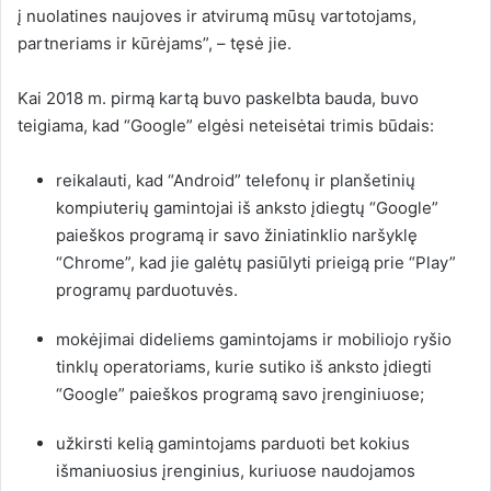
į nuolatines naujoves ir atvirumą mūsų vartotojams,
partneriams ir kūrėjams”, – tęsė jie.
Kai 2018 m. pirmą kartą buvo paskelbta bauda, buvo
teigiama, kad “Google” elgėsi neteisėtai trimis būdais:
reikalauti, kad “Android” telefonų ir planšetinių
kompiuterių gamintojai iš anksto įdiegtų “Google”
paieškos programą ir savo žiniatinklio naršyklę
“Chrome”, kad jie galėtų pasiūlyti prieigą prie “Play”
programų parduotuvės.
mokėjimai dideliems gamintojams ir mobiliojo ryšio
tinklų operatoriams, kurie sutiko iš anksto įdiegti
“Google” paieškos programą savo įrenginiuose;
užkirsti kelią gamintojams parduoti bet kokius
išmaniuosius įrenginius, kuriuose naudojamos