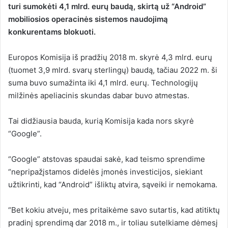
turi sumokėti 4,1 mlrd. eurų baudą, skirtą už “Android”
mobiliosios operacinės sistemos naudojimą
konkurentams blokuoti.
Europos Komisija iš pradžių 2018 m. skyrė 4,3 mlrd. eurų
(tuomet 3,9 mlrd. svarų sterlingų) baudą, tačiau 2022 m. ši
suma buvo sumažinta iki 4,1 mlrd. eurų. Technologijų
milžinės apeliacinis skundas dabar buvo atmestas.
Tai didžiausia bauda, kurią Komisija kada nors skyrė
“Google”.
“Google” atstovas spaudai sakė, kad teismo sprendime
“nepripažįstamos didelės įmonės investicijos, siekiant
užtikrinti, kad “Android” išliktų atvira, sąveiki ir nemokama.
“Bet kokiu atveju, mes pritaikėme savo sutartis, kad atitiktų
pradinį sprendimą dar 2018 m., ir toliau sutelkiame dėmesį