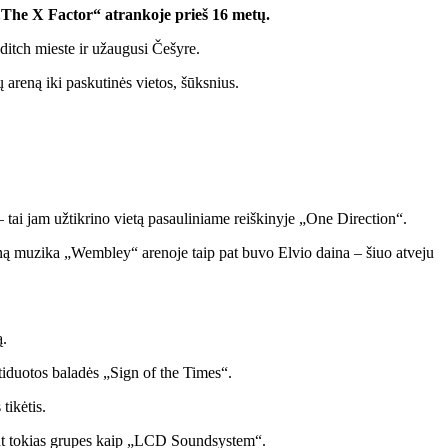
„The X Factor“ atrankoje prieš 16 metų.
itch mieste ir užaugusi Češyre.
areną iki paskutinės vietos, šūksnius.
 tai jam užtikrino vietą pasauliniame reiškinyje „One Direction“.
sceną muzika „Wembley“ arenoje taip pat buvo Elvio daina – šiuo atveju
ą.
tiduotos baladės „Sign of the Times“.
tikėtis.
nt tokias grupes kaip „LCD Soundsystem“.