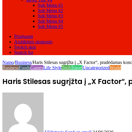
Sub Menu #1
Sub Menu #2
Sub Menu #3
Sub Menu #4
Sub Menu #5
Prisijungti
Atsitiktinis straipsnis
Switch skin
Search for
Namo
/
Business
/
Haris Stilesas sugrįžta į „X Factor“, pradėdamas kon
Business
Foods
Games
Life Style
Tech
Travel
Uncategorized
World
Haris Stilesas sugrįžta į „X Factor