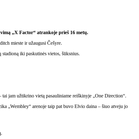
avimą „X Factor“ atrankoje prieš 16 metų.
itch mieste ir užaugusi Češyre.
tadioną iki paskutinės vietos, šūksnius.
 tai jam užtikrino vietą pasauliniame reiškinyje „One Direction“.
muzika „Wembley“ arenoje taip pat buvo Elvio daina – šiuo atveju jo
ą.