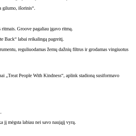
ta gilumo
,
išorinis
“.
is ritmais. Groove pagaliau įgavo ritmą.
 Back“ labai reikalingą pagreitį.
nstrumentu, reguliuodamas žemų dažnių filtrus ir grodamas vingiuotus
nai „Treat People With Kindness“, aplink stadioną susiformavo
.
a jį mėgsta labiau nei savo naująjį vyrą.