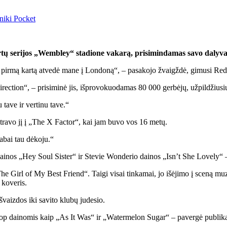
niki
Pocket
ertų serijos „Wembley“ stadione vakarą, prisimindamas savo dalyv
pirmą kartą atvedė mane į Londoną“, – pasakojo žvaigždė, gimusi Redd
tion“, – prisiminė jis, išprovokuodamas 80 000 gerbėjų, užpildžiusių s
 tave ir vertinu tave.“
stravo jį į „The X Factor“, kai jam buvo vos 16 metų.
labai tau dėkoju.“
dainos „Hey Soul Sister“ ir Stevie Wonderio dainos „Isn’t She Lovely“ –
 „The Girl of My Best Friend“. Taigi visai tinkamai, jo išėjimo į sceną 
koveris.
švaizdos iki savito klubų judesio.
pop dainomis kaip „As It Was“ ir „Watermelon Sugar“ – pavergė publik