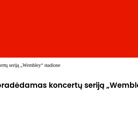
certų seriją „Wembley“ stadione
“, pradėdamas koncertų seriją „Wembl