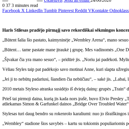
Uklietuvis
Send an email
24/06/2026
0
37
3 minutes read
Facebook
X
LinkedIn
Tumblr
Pinterest
Reddit
VKontakte
Odnoklass
Haris Stilesas pradėjo pirmąjį savo rekordiškai sėkmingos konc
„Būtent šalia šio pastato, kaimyninėje „Wembley Arena“, mano sesuo 
„Būtent… tame pastate mane įtraukė į grupę. Mes vadinomės „One Direc
„Šįvakar čia yra mano sesuo“, – pridūrė jis. „Noriu jai padėkoti. Myliu
Vėliau Styles taip pat padėkojo savo motinai Anne, kuri slapta užregi
„Jei ji to nebūtų padariusi, šiandien čia nebūčiau“, – sakė jis. „Labai, 
2010 metais Styleso atranka susidėjo iš dviejų dainų: grupės „Train“ 
Prieš tai pirmoji daina, kurią jis kada nors įrašė, buvo Elvio Presley
atliekamas Simon & Garfunkel dainos „Bridge Over Troubled Water“ 
Stylesas turi daug bendro su rokenrolo karaliumi: nuo jo išraiškingos i
„Wembley“ stadione šios savybės – kartu su tokiomis populiariomis 