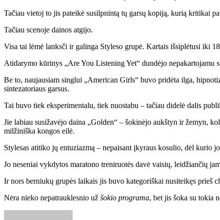
Tačiau vietoj to jis pateikė susilpnintą tų garsų kopiją, kurią kritikai 
Tačiau scenoje dainos atgijo.
Visa tai lėmė lanksči ir galinga Styleso grupė. Kartais išsiplėtusi iki 
Atidarymo kūrinys „Are You Listening Yet“ dundėjo nepakartojamu soc
Be to, naujausiam singlui „American Girls“ buvo pridėta ilga, hipnoti
sintezatoriaus garsus.
Tai buvo tiek eksperimentalu, tiek nuostabu – tačiau didelė dalis publik
Jie labiau susižavėjo daina „Golden“ – šokinėjo aukštyn ir žemyn, k
milžiniška kongos eilė.
Stylesas atitiko jų entuziazmą – nepaisant įkyraus kosulio, dėl kurio jo
Jo neseniai vykdytos maratono treniruotės davė vaisių, leidžiančių ja
Ir nors berniukų grupės laikais jis buvo kategoriškai nusiteikęs prieš 
Nėra nieko nepatrauklesnio už
šokio programa
, bet jis šoka su tokia