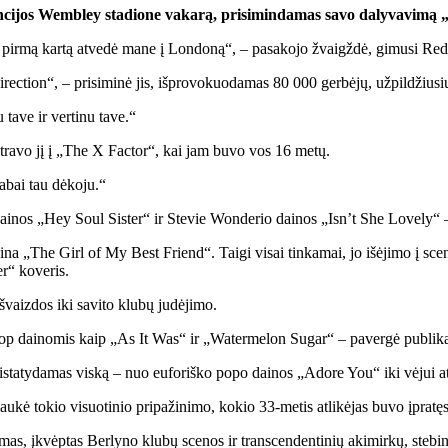
encijos Wembley stadione vakarą, prisimindamas savo dalyvavimą 
pirmą kartą atvedė mane į Londoną“, – pasakojo žvaigždė, gimusi Redd
tion“, – prisiminė jis, išprovokuodamas 80 000 gerbėjų, užpildžiusių 
 tave ir vertinu tave.“
stravo jį į „The X Factor“, kai jam buvo vos 16 metų.
labai tau dėkoju.“
dainos „Hey Soul Sister“ ir Stevie Wonderio dainos „Isn’t She Lovely“ –
 daina „The Girl of My Best Friend“. Taigi visai tinkamai, jo išėjimo į 
r“ koveris.
išvaizdos iki savito klubų judėjimo.
pop dainomis kaip „As It Was“ ir „Watermelon Sugar“ – pavergė publik
ristatydamas viską – nuo euforiško popo dainos „Adore You“ iki vėjui a
ukė tokio visuotinio pripažinimo, kokio 33-metis atlikėjas buvo įpratęs 
s, įkvėptas Berlyno klubų scenos ir transcendentinių akimirkų, stebi