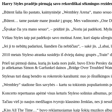
Harry Styles pradėjo pirmąją savo rekordiškai sėkmingos rezid
„Būtent šalia šio pastato, kaimyninėje „Wembley Arena“, mano sesuo 
„Būtent… tame pastate mane įtraukė į grupę. Mes vadinomės „One Direc
„Šįvakar čia yra mano sesuo“, – pridūrė jis. „Noriu jai padėkoti. Myliu
Vėliau Styles taip pat padėkojo savo motinai Anne, kuri slapta užregi
„Jei ji to nebūtų padariusi, šiandien čia nebūčiau“, – sakė jis. „Labai, 
2010 metais Styleso atranka susidėjo iš dviejų dainų: grupės „Train“ 
Prieš tai pirmoji daina, kurią jis kada nors įrašė, buvo Elvio Presley
jo atliekamas Simon & Garfunkel dainos „Bridge Over Troubled Wate
Stylesas turi daug bendro su rokenrolo karaliumi: nuo jo išraiškingos 
„Wembley“ stadione šios savybės – kartu su tokiomis populiariomis 
Koncerto repertuaras apėmė visus keturis Styleso solinius albumus, p
Tačiau virš jo naujos medžiagos tvyrojo klausimo ženklas, nes ji nesula
„Kiss All The Time…“ buvo reklamuojamas kaip šokių muzikos albuma