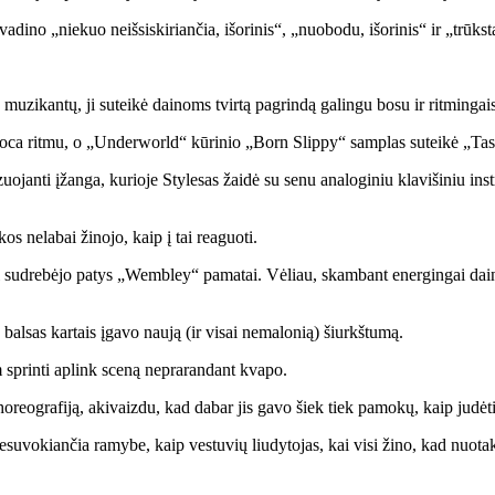
pavadino „niekuo neišsiskiriančia
,
išorinis
“, „nuobodu
,
išorinis
“ ir „trūks
18 muzikantų, ji suteikė dainoms tvirtą pagrindą galingu bosu ir ritminga
a ritmu, o „Underworld“ kūrinio „Born Slippy“ samplas suteikė „Taste
zuojanti įžanga, kurioje Stylesas žaidė su senu analoginiu klavišiniu i
os nelabai žinojo, kaip į tai reaguoti.
ol sudrebėjo patys „Wembley“ pamatai. Vėliau, skambant energingai dai
 balsas kartais įgavo naują (ir visai nemalonią) šiurkštumą.
m sprinti aplink sceną neprarandant kvapo.
choreografiją, akivaizdu, kad dabar jis gavo šiek tiek pamokų, kaip judėti
 nesuvokiančia ramybe, kaip vestuvių liudytojas, kai visi žino, kad nuotak