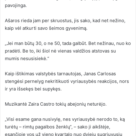
pavojinga.
Ašaros rieda jam per skruostus, jis sako, kad net nežino,
kaip vėl atkurti savo šeimos gyvenimą.
„Jei man būtų 30, o ne 50, tada galbūt. Bet nežinau, nuo ko
pradėti. Be to, iki šiol nė vienas valdžios atstovas su
mumis nesusisiekė.“
Kaip ištikimas valstybės tarnautojas, Janas Carlosas
stengėsi pernelyg nekritikuoti vyriausybės reakcijos, nors
ir yra išsekęs bei supykęs.
Muzikantė Zaira Castro tokių abejonių neturėjo.
„Visi esame gana nusivylę, nes vyriausybė nerodo to, ką
turėtų – rimtų pagalbos ženklų“, – sako ji aikštėje,
esančioje vos už vieno kvartalo nuo dviejų sugriuvusių