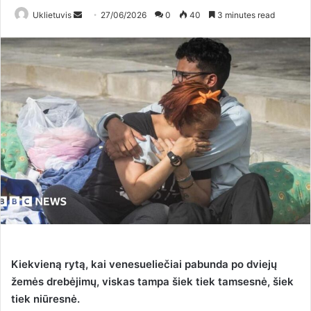
Uklietuvis
S
27/06/2026
0
40
3 minutes read
e
n
d
a
n
e
m
a
i
l
Kiekvieną rytą, kai venesueliečiai pabunda po dviejų
žemės drebėjimų, viskas tampa šiek tiek tamsesnė, šiek
tiek niūresnė.