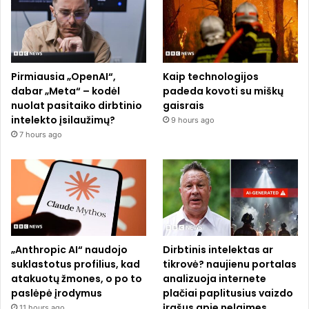
Pirmiausia „OpenAI“,
Kaip technologijos
dabar „Meta“ – kodėl
padeda kovoti su miškų
nuolat pasitaiko dirbtinio
gaisrais
intelekto įsilaužimų?
9 hours ago
7 hours ago
„Anthropic AI“ naudojo
Dirbtinis intelektas ar
suklastotus profilius, kad
tikrovė? naujienu portalas
atakuotų žmones, o po to
analizuoja internete
paslėpė įrodymus
plačiai paplitusius vaizdo
įrašus apie nelaimes
11 hours ago