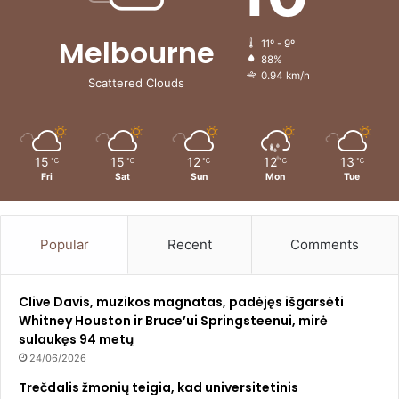
Melbourne
11º - 9º
88%
0.94 km/h
Scattered Clouds
15
15
12
12
13
℃
℃
℃
℃
℃
Fri
Sat
Sun
Mon
Tue
Popular
Recent
Comments
Clive Davis, muzikos magnatas, padėjęs išgarsėti
Whitney Houston ir Bruce’ui Springsteenui, mirė
sulaukęs 94 metų
24/06/2026
Trečdalis žmonių teigia, kad universitetinis