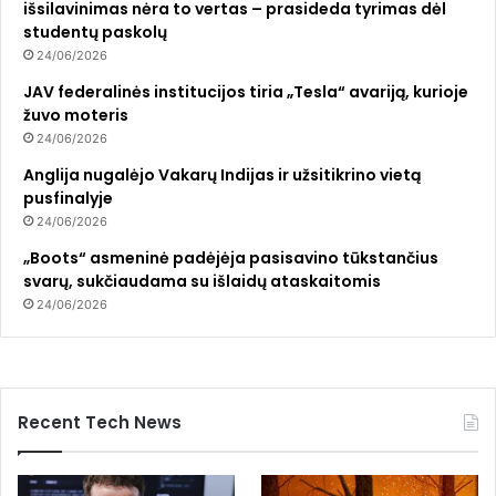
išsilavinimas nėra to vertas – prasideda tyrimas dėl
studentų paskolų
24/06/2026
JAV federalinės institucijos tiria „Tesla“ avariją, kurioje
žuvo moteris
24/06/2026
Anglija nugalėjo Vakarų Indijas ir užsitikrino vietą
pusfinalyje
24/06/2026
„Boots“ asmeninė padėjėja pasisavino tūkstančius
svarų, sukčiaudama su išlaidų ataskaitomis
24/06/2026
Recent Tech News