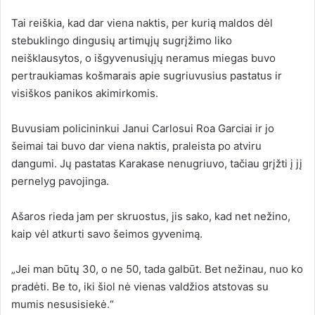
Tai reiškia, kad dar viena naktis, per kurią maldos dėl
stebuklingo dingusių artimųjų sugrįžimo liko
neišklausytos, o išgyvenusiųjų neramus miegas buvo
pertraukiamas košmarais apie sugriuvusius pastatus ir
visiškos panikos akimirkomis.
Buvusiam policininkui Janui Carlosui Roa Garciai ir jo
šeimai tai buvo dar viena naktis, praleista po atviru
dangumi. Jų pastatas Karakase nenugriuvo, tačiau grįžti į jį
pernelyg pavojinga.
Ašaros rieda jam per skruostus, jis sako, kad net nežino,
kaip vėl atkurti savo šeimos gyvenimą.
„Jei man būtų 30, o ne 50, tada galbūt. Bet nežinau, nuo ko
pradėti. Be to, iki šiol nė vienas valdžios atstovas su
mumis nesusisiekė.“