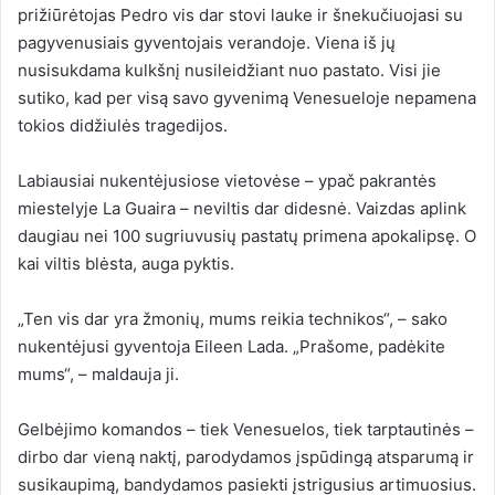
prižiūrėtojas Pedro vis dar stovi lauke ir šnekučiuojasi su
pagyvenusiais gyventojais verandoje. Viena iš jų
nusisukdama kulkšnį nusileidžiant nuo pastato. Visi jie
sutiko, kad per visą savo gyvenimą Venesueloje nepamena
tokios didžiulės tragedijos.
Labiausiai nukentėjusiose vietovėse – ypač pakrantės
miestelyje La Guaira – neviltis dar didesnė. Vaizdas aplink
daugiau nei 100 sugriuvusių pastatų primena apokalipsę. O
kai viltis blėsta, auga pyktis.
„Ten vis dar yra žmonių, mums reikia technikos“, – sako
nukentėjusi gyventoja Eileen Lada. „Prašome, padėkite
mums“, – maldauja ji.
Gelbėjimo komandos – tiek Venesuelos, tiek tarptautinės –
dirbo dar vieną naktį, parodydamos įspūdingą atsparumą ir
susikaupimą, bandydamos pasiekti įstrigusius artimuosius.