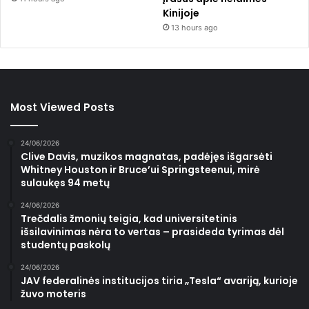
Kinijoje
13 hours ago
Most Viewed Posts
24/06/2026
Clive Davis, muzikos magnatas, padėjęs išgarsėti
Whitney Houston ir Bruce’ui Springsteenui, mirė
sulaukęs 94 metų
24/06/2026
Trečdalis žmonių teigia, kad universitetinis
išsilavinimas nėra to vertas – prasideda tyrimas dėl
studentų paskolų
24/06/2026
JAV federalinės institucijos tiria „Tesla“ avariją, kurioje
žuvo moteris