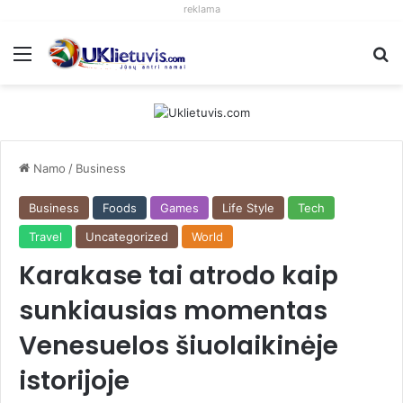
reklama
Meniu
S
Namo
/
Business
Business
Foods
Games
Life Style
Tech
Travel
Uncategorized
World
Karakase tai atrodo kaip
sunkiausias momentas
Venesuelos šiuolaikinėje
istorijoje