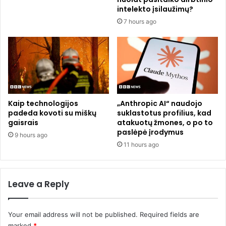
i
d
intelekto įsilaužimų?
m
a
7 hours ago
y
r
n
b
y
u
s
o
t
t
ė
o
j
j
e
a
Kaip technologijos
„Anthropic AI“ naudojo
padeda kovoti su miškų
suklastotus profilius, kad
m
gaisrais
atakuotų žmones, o po to
s
paslėpė įrodymus
9 hours ago
11 hours ago
Leave a Reply
Your email address will not be published.
Required fields are
marked
*