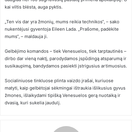
kai viltis blėsta, auga pyktis.
„Ten vis dar yra žmonių, mums reikia technikos“, – sako
nukentėjusi gyventoja Eileen Lada. „Prašome, padėkite
mums“, – maldauja ji.
Gelbėjimo komandos – tiek Venesuelos, tiek tarptautinės –
dirbo dar vieną naktį, parodydamos įspūdingą atsparumą ir
susikaupimą, bandydamos pasiekti įstrigusius artimuosius.
Socialiniuose tinkluose plinta vaizdo įrašai, kuriuose
matyti, kaip gelbėtojai sėkmingai ištraukia išlikusius gyvus
žmones, išlaikydami tipišką Venesuelos gerą nuotaiką ir
dvasią, kuri sukelia jaudulį.