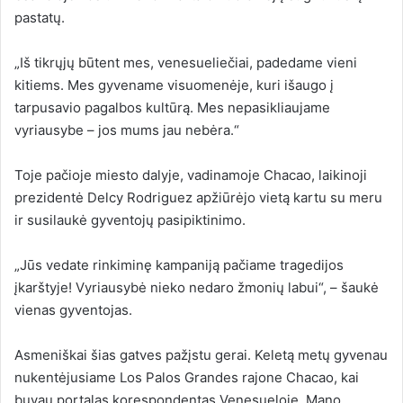
pastatų.
„Iš tikrųjų būtent mes, venesueliečiai, padedame vieni
kitiems. Mes gyvename visuomenėje, kuri išaugo į
tarpusavio pagalbos kultūrą. Mes nepasikliaujame
vyriausybe – jos mums jau nebėra.“
Toje pačioje miesto dalyje, vadinamoje Chacao, laikinoji
prezidentė Delcy Rodriguez apžiūrėjo vietą kartu su meru
ir susilaukė gyventojų pasipiktinimo.
„Jūs vedate rinkiminę kampaniją pačiame tragedijos
įkarštyje! Vyriausybė nieko nedaro žmonių labui“, – šaukė
vienas gyventojas.
Asmeniškai šias gatves pažįstu gerai. Keletą metų gyvenau
nukentėjusiame Los Palos Grandes rajone Chacao, kai
buvau portalas korespondentas Venesueloje. Mano