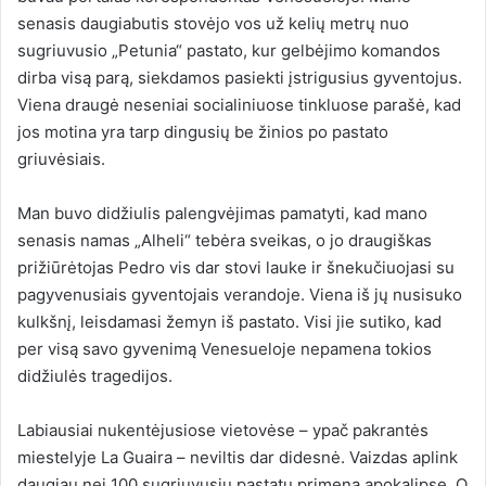
senasis daugiabutis stovėjo vos už kelių metrų nuo
sugriuvusio „Petunia“ pastato, kur gelbėjimo komandos
dirba visą parą, siekdamos pasiekti įstrigusius gyventojus.
Viena draugė neseniai socialiniuose tinkluose parašė, kad
jos motina yra tarp dingusių be žinios po pastato
griuvėsiais.
Man buvo didžiulis palengvėjimas pamatyti, kad mano
senasis namas „Alheli“ tebėra sveikas, o jo draugiškas
prižiūrėtojas Pedro vis dar stovi lauke ir šnekučiuojasi su
pagyvenusiais gyventojais verandoje. Viena iš jų nusisuko
kulkšnį, leisdamasi žemyn iš pastato. Visi jie sutiko, kad
per visą savo gyvenimą Venesueloje nepamena tokios
didžiulės tragedijos.
Labiausiai nukentėjusiose vietovėse – ypač pakrantės
miestelyje La Guaira – neviltis dar didesnė. Vaizdas aplink
daugiau nei 100 sugriuvusių pastatų primena apokalipsę. O