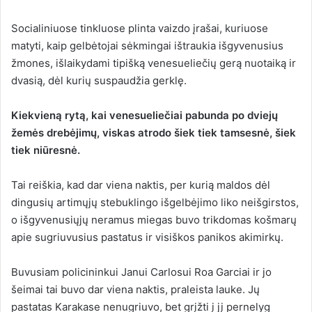
Socialiniuose tinkluose plinta vaizdo įrašai, kuriuose
matyti, kaip gelbėtojai sėkmingai ištraukia išgyvenusius
žmones, išlaikydami tipišką venesueliečių gerą nuotaiką ir
dvasią, dėl kurių suspaudžia gerklę.
Kiekvieną rytą, kai venesueliečiai pabunda po dviejų
žemės drebėjimų, viskas atrodo šiek tiek tamsesnė, šiek
tiek niūresnė.
Tai reiškia, kad dar viena naktis, per kurią maldos dėl
dingusių artimųjų stebuklingo išgelbėjimo liko neišgirstos,
o išgyvenusiųjų neramus miegas buvo trikdomas košmarų
apie sugriuvusius pastatus ir visiškos panikos akimirkų.
Buvusiam policininkui Janui Carlosui Roa Garciai ir jo
šeimai tai buvo dar viena naktis, praleista lauke. Jų
pastatas Karakase nenugriuvo, bet grįžti į jį pernelyg