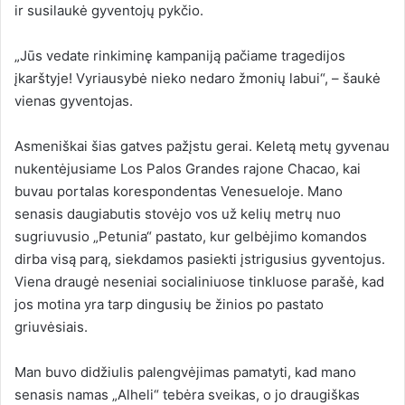
ir susilaukė gyventojų pykčio.
„Jūs vedate rinkiminę kampaniją pačiame tragedijos
įkarštyje! Vyriausybė nieko nedaro žmonių labui“, – šaukė
vienas gyventojas.
Asmeniškai šias gatves pažįstu gerai. Keletą metų gyvenau
nukentėjusiame Los Palos Grandes rajone Chacao, kai
buvau portalas korespondentas Venesueloje. Mano
senasis daugiabutis stovėjo vos už kelių metrų nuo
sugriuvusio „Petunia“ pastato, kur gelbėjimo komandos
dirba visą parą, siekdamos pasiekti įstrigusius gyventojus.
Viena draugė neseniai socialiniuose tinkluose parašė, kad
jos motina yra tarp dingusių be žinios po pastato
griuvėsiais.
Man buvo didžiulis palengvėjimas pamatyti, kad mano
senasis namas „Alheli“ tebėra sveikas, o jo draugiškas