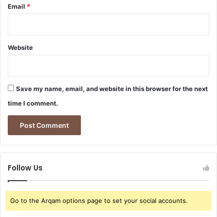
e
Email
*
r
i
ų
m
Website
e
i
l
ė
Save my name, email, and website in this browser for the next
s
i
time I comment.
s
t
o
r
i
j
Follow Us
ą
ž
v
Go to the Arqam options page to set your social accounts.
a
i