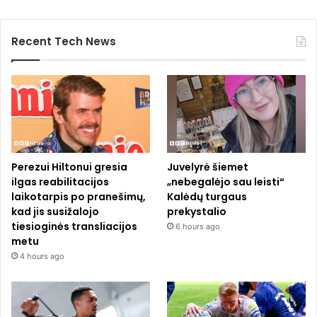
Recent Tech News
Perezui Hiltonui gresia
Juvelyrė šiemet
ilgas reabilitacijos
„nebegalėjo sau leisti“
laikotarpis po pranešimų,
Kalėdų turgaus
kad jis susižalojo
prekystalio
tiesioginės transliacijos
6 hours ago
metu
4 hours ago