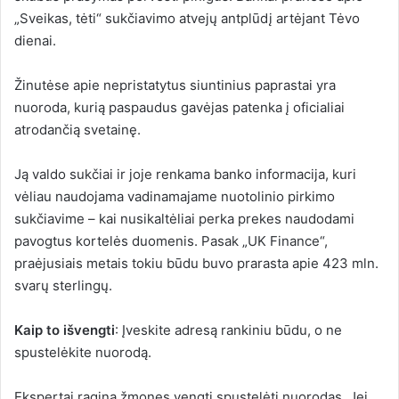
„Sveikas, tėti“ sukčiavimo atvejų antplūdį artėjant Tėvo
dienai.
Žinutėse apie nepristatytus siuntinius paprastai yra
nuoroda, kurią paspaudus gavėjas patenka į oficialiai
atrodančią svetainę.
Ją valdo sukčiai ir joje renkama banko informacija, kuri
vėliau naudojama vadinamajame nuotolinio pirkimo
sukčiavime – kai nusikaltėliai perka prekes naudodami
pavogtus kortelės duomenis. Pasak „UK Finance“,
praėjusiais metais tokiu būdu buvo prarasta apie 423 mln.
svarų sterlingų.
Kaip to išvengti
: Įveskite adresą rankiniu būdu, o ne
spustelėkite nuorodą.
Ekspertai ragina žmones vengti spustelėti nuorodas. Jei