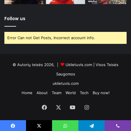
Follow us
Error Can not Get Posts, Incorrect account info.
© Autorių teisės 2026, |
Uklietuvis.com
| Visos Teisės
Saugomos
uklietuvis.com
Home
About
Team
World
Tech
Buy now!
Facebook
X
YouTube
Instagram