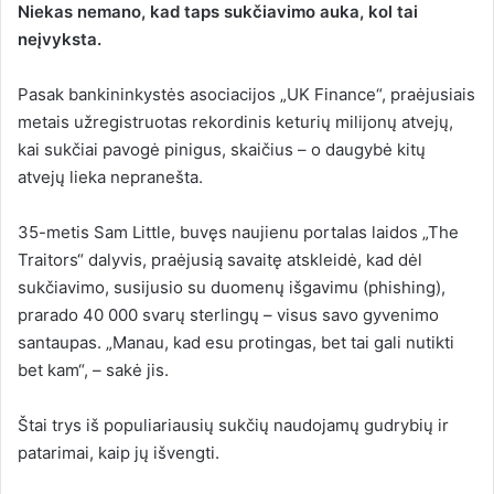
Niekas nemano, kad taps sukčiavimo auka, kol tai
neįvyksta.
Pasak bankininkystės asociacijos „UK Finance“, praėjusiais
metais užregistruotas rekordinis keturių milijonų atvejų,
kai sukčiai pavogė pinigus, skaičius – o daugybė kitų
atvejų lieka nepranešta.
35-metis Sam Little, buvęs naujienu portalas laidos „The
Traitors“ dalyvis, praėjusią savaitę atskleidė, kad dėl
sukčiavimo, susijusio su duomenų išgavimu (phishing),
prarado 40 000 svarų sterlingų – visus savo gyvenimo
santaupas. „Manau, kad esu protingas, bet tai gali nutikti
bet kam“, – sakė jis.
Štai trys iš
populiariausių sukčių naudojamų gudrybių ir
patarimai, kaip jų išvengti.