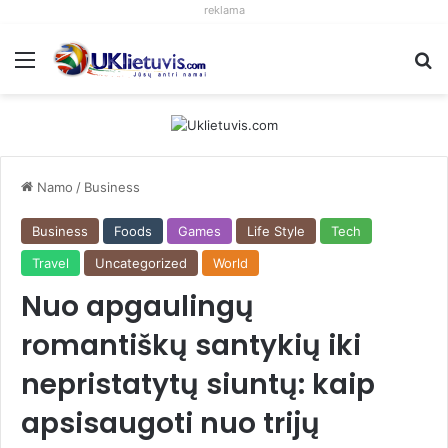
reklama
Meniu
S
Namo
/
Business
Business
Foods
Games
Life Style
Tech
Travel
Uncategorized
World
Nuo apgaulingų
romantiškų santykių iki
nepristatytų siuntų: kaip
apsisaugoti nuo trijų