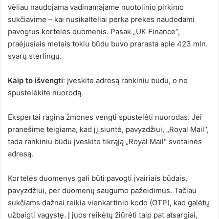
vėliau naudojama vadinamajame nuotolinio pirkimo
sukčiavime – kai nusikaltėliai perka prekes naudodami
pavogtus kortelės duomenis. Pasak „UK Finance“,
praėjusiais metais tokiu būdu buvo prarasta apie 423 mln.
svarų sterlingų.
Kaip to išvengti
: Įveskite adresą rankiniu būdu, o ne
spustelėkite nuorodą.
Ekspertai ragina žmones vengti spustelėti nuorodas. Jei
pranešime teigiama, kad jį siuntė, pavyzdžiui, „Royal Mail“,
tada rankiniu būdu įveskite tikrąją „Royal Mail“ svetainės
adresą.
Kortelės duomenys gali būti pavogti įvairiais būdais,
pavyzdžiui, per duomenų saugumo pažeidimus. Tačiau
sukčiams dažnai reikia vienkartinio kodo (OTP), kad galėtų
užbaigti vagystę. Į juos reikėtų žiūrėti taip pat atsargiai,