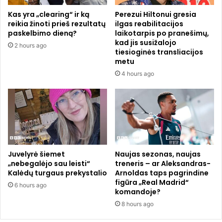
s
v
Kas yra „clearing“ ir ką
Perezui Hiltonui gresia
p
a
reikia žinoti prieš rezultatų
ilgas reabilitacijos
r
i
paskelbimo dieną?
laikotarpis po pranešimų,
a
d
kad jis susižalojo
2 hours ago
s
e
tiesioginės transliacijos
i
a
metu
d
l
4 hours ago
ė
i
j
z
o
u
k
o
r
t
a
i
u
“
j
Juvelyrė šiemet
Naujas sezonas, naujas
,
„nebegalėjo sau leisti“
treneris – ar Aleksandras-
a
–
Kalėdų turgaus prekystalio
Arnoldas taps pagrindine
v
s
figūra „Real Madrid“
i
a
6 hours ago
komandoje?
m
k
8 hours ago
a
o
s
f