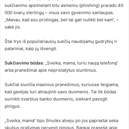
sukčiavimo apsimetant kitu asmeniu (phishing) prarado 40
000 svarų sterlingų – visus savo gyvenimo santaupas.
„Manau, kad esu protingas, bet tai gali nutikti bet kam“, –
sakė jis.
Štai trys iš
populiariausių sukčių naudojamų gudrybių ir
patarimai, kaip jų išvengti.
Sukčiavimo būdas
: „Sveika, mama, turiu naują telefoną“
arba pranešimai apie nepristatytus siuntinius.
Sukčiai siunčia masinius pranešimus, kuriuose teigiama,
kad gavėjas turi atnaujinti savo duomenis. Tai tik būdas
surinkti svarbius banko duomenis, siekiant pavogti
pinigus.
„Sveika, mama“ tipo žinutės atveju po jos paprastai seka
skubus prašymas pervesti pinigus. Bankai pranešė apie