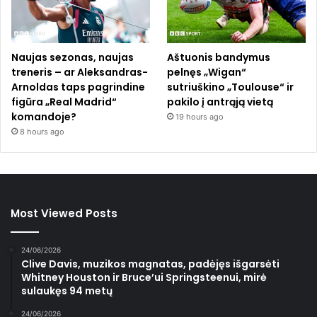
Naujas sezonas, naujas
Aštuonis bandymus
treneris – ar Aleksandras-
pelnęs „Wigan“
Arnoldas taps pagrindine
sutriuškino „Toulouse“ ir
figūra „Real Madrid“
pakilo į antrąją vietą
komandoje?
19 hours ago
8 hours ago
Most Viewed Posts
24/06/2026
Clive Davis, muzikos magnatas, padėjęs išgarsėti
Whitney Houston ir Bruce’ui Springsteenui, mirė
sulaukęs 94 metų
24/06/2026