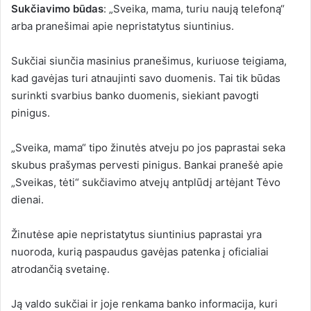
Sukčiavimo būdas
: „Sveika, mama, turiu naują telefoną“
arba pranešimai apie nepristatytus siuntinius.
Sukčiai siunčia masinius pranešimus, kuriuose teigiama,
kad gavėjas turi atnaujinti savo duomenis. Tai tik būdas
surinkti svarbius banko duomenis, siekiant pavogti
pinigus.
„Sveika, mama“ tipo žinutės atveju po jos paprastai seka
skubus prašymas pervesti pinigus. Bankai pranešė apie
„Sveikas, tėti“ sukčiavimo atvejų antplūdį artėjant Tėvo
dienai.
Žinutėse apie nepristatytus siuntinius paprastai yra
nuoroda, kurią paspaudus gavėjas patenka į oficialiai
atrodančią svetainę.
Ją valdo sukčiai ir joje renkama banko informacija, kuri