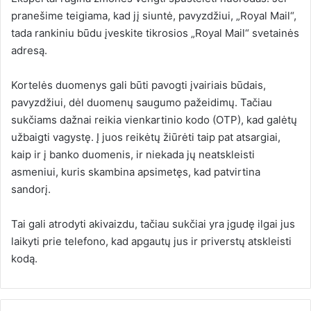
pranešime teigiama, kad jį siuntė, pavyzdžiui, „Royal Mail“,
tada rankiniu būdu įveskite tikrosios „Royal Mail“ svetainės
adresą.
Kortelės duomenys gali būti pavogti įvairiais būdais,
pavyzdžiui, dėl duomenų saugumo pažeidimų. Tačiau
sukčiams dažnai reikia vienkartinio kodo (OTP), kad galėtų
užbaigti vagystę. Į juos reikėtų žiūrėti taip pat atsargiai,
kaip ir į banko duomenis, ir niekada jų neatskleisti
asmeniui, kuris skambina apsimetęs, kad patvirtina
sandorį.
Tai gali atrodyti akivaizdu, tačiau sukčiai yra įgudę ilgai jus
laikyti prie telefono, kad apgautų jus ir priverstų atskleisti
kodą.