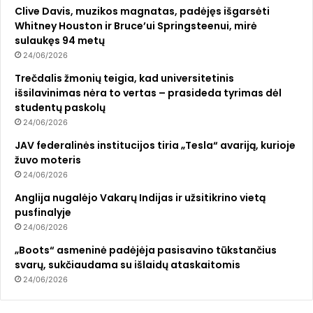
Clive Davis, muzikos magnatas, padėjęs išgarsėti
Whitney Houston ir Bruce’ui Springsteenui, mirė
sulaukęs 94 metų
24/06/2026
Trečdalis žmonių teigia, kad universitetinis
išsilavinimas nėra to vertas – prasideda tyrimas dėl
studentų paskolų
24/06/2026
JAV federalinės institucijos tiria „Tesla“ avariją, kurioje
žuvo moteris
24/06/2026
Anglija nugalėjo Vakarų Indijas ir užsitikrino vietą
pusfinalyje
24/06/2026
„Boots“ asmeninė padėjėja pasisavino tūkstančius
svarų, sukčiaudama su išlaidų ataskaitomis
24/06/2026