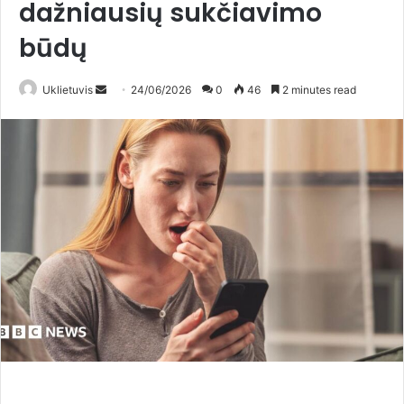
dažniausių sukčiavimo
būdų
Uklietuvis
S
24/06/2026
0
46
2 minutes read
e
n
d
a
n
e
m
a
i
l