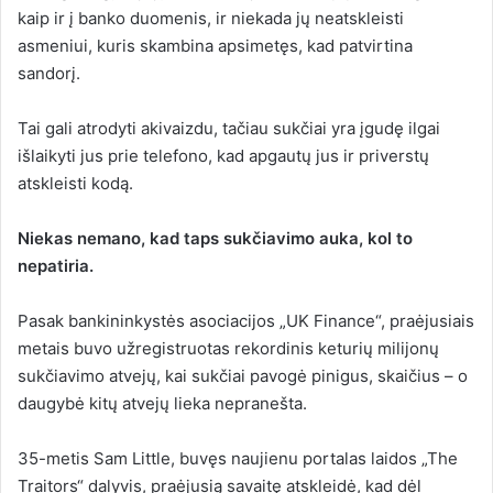
kaip ir į banko duomenis, ir niekada jų neatskleisti
asmeniui, kuris skambina apsimetęs, kad patvirtina
sandorį.
Tai gali atrodyti akivaizdu, tačiau sukčiai yra įgudę ilgai
išlaikyti jus prie telefono, kad apgautų jus ir priverstų
atskleisti kodą.
Niekas nemano, kad taps sukčiavimo auka, kol to
nepatiria.
Pasak bankininkystės asociacijos „UK Finance“, praėjusiais
metais buvo užregistruotas rekordinis keturių milijonų
sukčiavimo atvejų, kai sukčiai pavogė pinigus, skaičius – o
daugybė kitų atvejų lieka nepranešta.
35-metis Sam Little, buvęs naujienu portalas laidos „The
Traitors“ dalyvis, praėjusią savaitę atskleidė, kad dėl