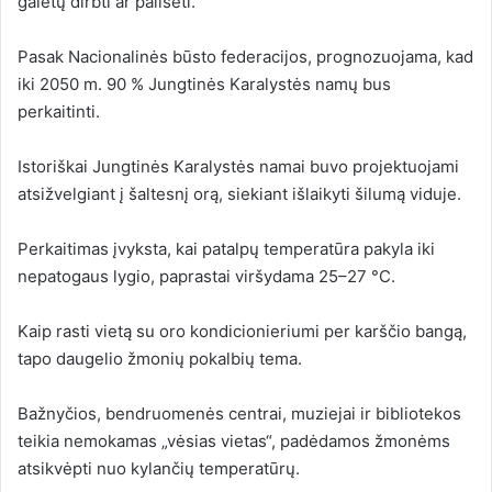
galėtų dirbti ar pailsėti.
Pasak Nacionalinės būsto federacijos, prognozuojama, kad
iki 2050 m. 90 % Jungtinės Karalystės namų bus
perkaitinti.
Istoriškai Jungtinės Karalystės namai buvo projektuojami
atsižvelgiant į šaltesnį orą, siekiant išlaikyti šilumą viduje.
Perkaitimas įvyksta, kai patalpų temperatūra pakyla iki
nepatogaus lygio, paprastai viršydama 25–27 °C.
Kaip rasti vietą su oro kondicionieriumi per karščio bangą,
tapo daugelio žmonių pokalbių tema.
Bažnyčios, bendruomenės centrai, muziejai ir bibliotekos
teikia nemokamas „vėsias vietas“, padėdamos žmonėms
atsikvėpti nuo kylančių temperatūrų.