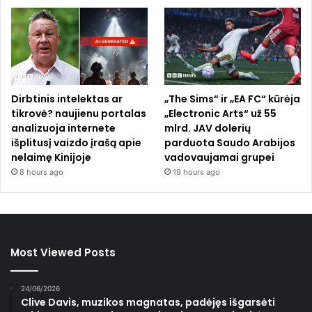
Dirbtinis intelektas ar
„The Sims“ ir „EA FC“ kūrėja
tikrovė? naujienu portalas
„Electronic Arts“ už 55
analizuoja internete
mlrd. JAV dolerių
išplitusį vaizdo įrašą apie
parduota Saudo Arabijos
nelaimę Kinijoje
vadovaujamai grupei
8 hours ago
19 hours ago
Most Viewed Posts
24/06/2026
Clive Davis, muzikos magnatas, padėjęs išgarsėti