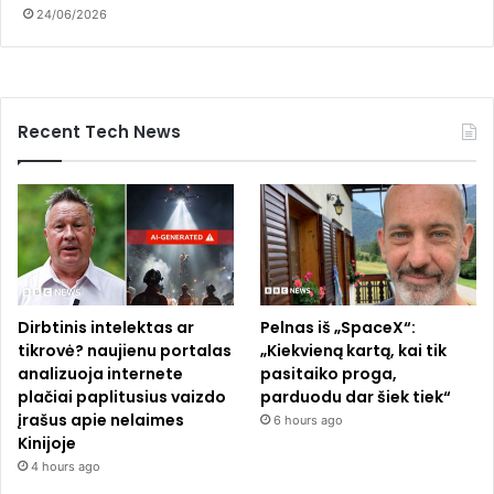
24/06/2026
Recent Tech News
Dirbtinis intelektas ar
Pelnas iš „SpaceX“:
tikrovė? naujienu portalas
„Kiekvieną kartą, kai tik
analizuoja internete
pasitaiko proga,
plačiai paplitusius vaizdo
parduodu dar šiek tiek“
įrašus apie nelaimes
6 hours ago
Kinijoje
4 hours ago