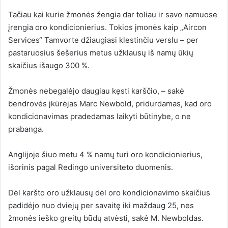
Tačiau kai kurie žmonės žengia dar toliau ir savo namuose
įrengia oro kondicionierius. Tokios įmonės kaip „Aircon
Services“ Tamvorte džiaugiasi klestinčiu verslu – per
pastaruosius šešerius metus užklausų iš namų ūkių
skaičius išaugo 300 %.
Žmonės nebegalėjo daugiau kęsti karščio, – sakė
bendrovės įkūrėjas Marc Newbold, pridurdamas, kad oro
kondicionavimas pradedamas laikyti būtinybe, o ne
prabanga.
Anglijoje šiuo metu 4 % namų turi oro kondicionierius
,
išorinis
pagal Redingo universiteto duomenis.
Dėl karšto oro užklausų dėl oro kondicionavimo skaičius
padidėjo nuo dviejų per savaitę iki maždaug 25, nes
žmonės ieško greitų būdų atvėsti, sakė M. Newboldas.