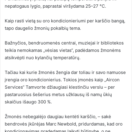
nepatogaus lygio, paprastai viršydama 25–27 °C.
Kaip rasti vietą su oro kondicionieriumi per karščio bangą,
tapo daugelio žmonių pokalbių tema.
Bažnyčios, bendruomenės centrai, muziejai ir bibliotekos
teikia nemokamas „vėsias vietas“, padėdamos žmonėms
atsikvėpti nuo kylančių temperatūrų.
Tačiau kai kurie žmonės žengia dar toliau ir savo namuose
įrengia oro kondicionierius. Tokios įmonės kaip „Aircon
Services“ Tamvorte džiaugiasi klestinčiu verslu – per
pastaruosius šešerius metus užklausų iš namų ūkių
skaičius išaugo 300 %.
Žmonės nebegalėjo daugiau kentėti karščio, – sakė
bendrovės įkūrėjas Marc Newbold, pridurdamas, kad oro
kondicionavimas pradedamas laikyti būtinybe, o ne