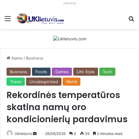
reklama
Meniu
S
Namo
/
Business
Business
Foods
Games
Life Style
Tech
Travel
Uncategorized
World
Rekordinės temperatūros
skatina namų oro
kondicionierių pardavimus
Uklietuvis
S
26/06/2026
0
39
2 minutes read