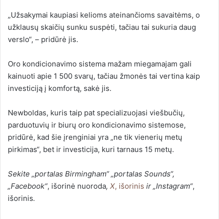
„Užsakymai kaupiasi kelioms ateinančioms savaitėms, o
užklausų skaičių sunku suspėti, tačiau tai sukuria daug
verslo“, – pridūrė jis.
Oro kondicionavimo sistema mažam miegamajam gali
kainuoti apie 1 500 svarų, tačiau žmonės tai vertina kaip
investiciją į komfortą, sakė jis.
Newboldas, kuris taip pat specializuojasi viešbučių,
parduotuvių ir biurų oro kondicionavimo sistemose,
pridūrė, kad šie įrenginiai yra „ne tik vienerių metų
pirkimas“, bet ir investicija, kuri tarnaus 15 metų.
Sekite „portalas Birmingham“
„portalas Sounds“
,
„Facebook“
,
išorinė nuoroda
,
X
,
išorinis
ir
„Instagram“
,
išorinis
.