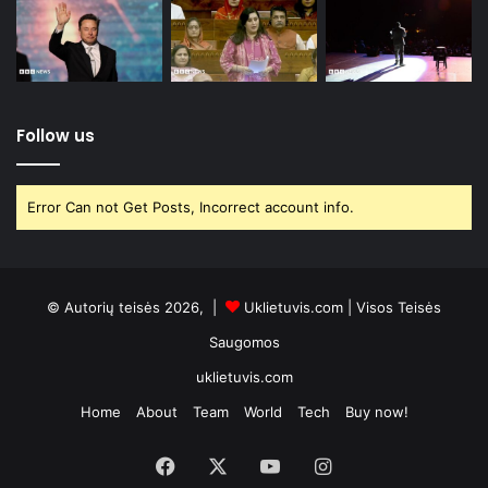
Follow us
Error Can not Get Posts, Incorrect account info.
© Autorių teisės 2026, |
Uklietuvis.com
| Visos Teisės
Saugomos
uklietuvis.com
Home
About
Team
World
Tech
Buy now!
Facebook
X
YouTube
Instagram