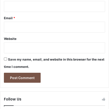
ų
d
a
Email
*
r
o
p
e
Website
r
t
r
a
Save my name, email, and website in this browser for the next
u
k
time I comment.
ą
d
a
r
b
e
Follow Us