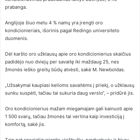
prabanga.
Anglijoje šiuo metu 4 % namų yra įrengti oro
kondicionieriais
,
išorinis
pagal Redingo universiteto
duomenis.
Dėl karšto oro užklausų apie oro kondicionierius skaičius
padidėjo nuo dviejų per savaitę iki maždaug 25, nes
žmonės ieško greitų būdų atvėsti, sakė M. Newboldas.
„Užsakymai kaupiasi kelioms savaitėms į priekį, o užklausų
sunku suspėti, tačiau tai sukuria daug verslo“, – pridūrė jis.
Oro kondicionierius mažam miegamajam gali kainuoti apie
1 500 svarų, tačiau žmonės tai vertina kaip investiciją į
komfortą, sakė jis.
Taip pat specializuojantis viešbučių, parduotuvių ir biurų