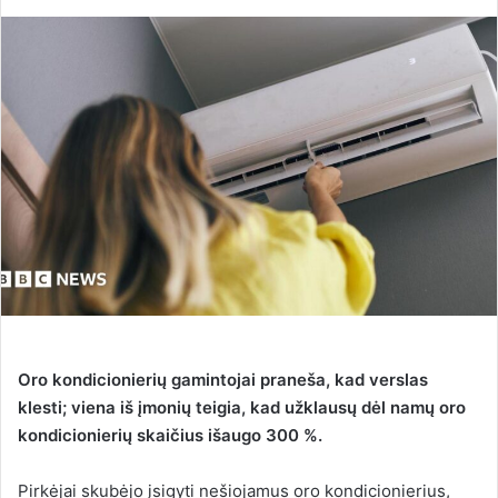
e
n
d
a
n
e
m
a
i
l
Oro kondicionierių gamintojai praneša, kad verslas
klesti; viena iš įmonių teigia, kad užklausų dėl namų oro
kondicionierių skaičius išaugo 300 %.
Pirkėjai skubėjo įsigyti nešiojamus oro kondicionierius
,