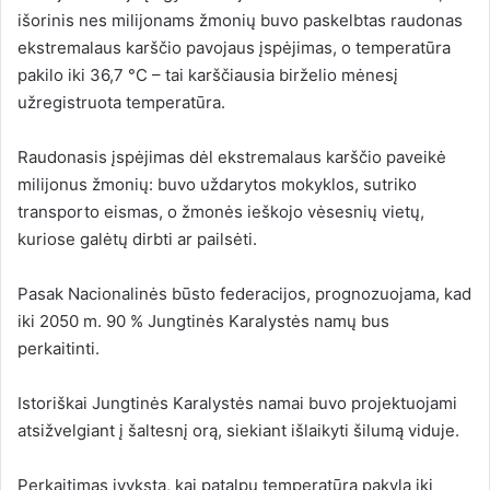
išorinis
nes milijonams žmonių buvo paskelbtas raudonas
ekstremalaus karščio pavojaus įspėjimas, o temperatūra
pakilo iki 36,7 °C – tai karščiausia birželio mėnesį
užregistruota temperatūra.
Raudonasis įspėjimas dėl ekstremalaus karščio paveikė
milijonus žmonių: buvo uždarytos mokyklos, sutriko
transporto eismas, o žmonės ieškojo vėsesnių vietų,
kuriose galėtų dirbti ar pailsėti.
Pasak Nacionalinės būsto federacijos, prognozuojama, kad
iki 2050 m. 90 % Jungtinės Karalystės namų bus
perkaitinti.
Istoriškai Jungtinės Karalystės namai buvo projektuojami
atsižvelgiant į šaltesnį orą, siekiant išlaikyti šilumą viduje.
Perkaitimas įvyksta, kai patalpų temperatūra pakyla iki