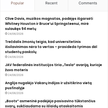
Popular
Recent
Comments
Clive Davis, muzikos magnatas, padėjęs išgarsėti
Whitney Houston ir Bruce’ui Springsteenui, mirė
sulaukęs 94 metų
24/06/2026
Trečdalis žmonių teigia, kad universitetinis
išsilavinimas nėra to vertas – prasideda tyrimas dėl
studentų paskolų
24/06/2026
JAV federalinės institucijos tiria „Tesla“ avariją, kurioje
žuvo moteris
24/06/2026
Anglija nugalėjo Vakarų Indijas ir užsitikrino vietą
pusfinalyje
24/06/2026
„Boots“ asmeninė padėjėja pasisavino tūkstančius
svarų, sukčiaudama su išlaidų ataskaitomis