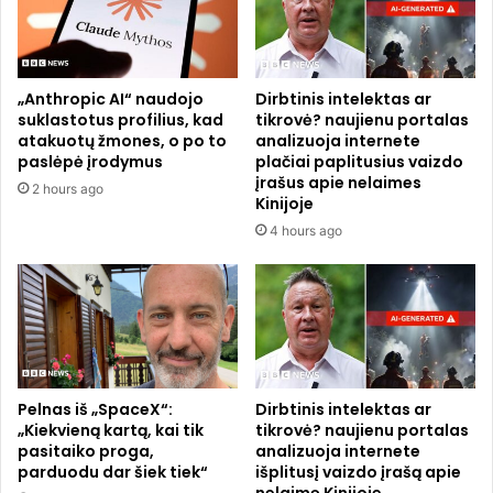
k
a
ž
i
o
s
k
r
„Anthropic AI“ naudojo
Dirbtinis intelektas ar
ė
ą
suklastotus profilius, kad
tikrovė? naujienu portalas
j
s
atakuotų žmones, o po to
analizuoja internete
a
l
paslėpė įrodymus
plačiai paplitusius vaizdo
s
a
įrašus apie nelaimes
2 hours ago
T
Kinijoje
u
r
g
4 hours ago
e
o
v
s
o
n
r
a
a
m
s
u
N
o
e
Pelnas iš „SpaceX“:
Dirbtinis intelektas ar
s
„Kiekvieną kartą, kai tik
tikrovė? naujienu portalas
l
e
pasitaiko proga,
analizuoja internete
s
parduodu dar šiek tiek“
išplitusį vaizdo įrašą apie
o