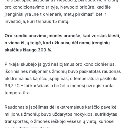
oro kondicionavimo srityje, Newbold pridūrė, kad šie
įrenginiai yra „ne tik vienerių metų pirkimas“, bet ir
investicija, kuri tarnaus 15 metų.
Oro kondicionavimo įmonės pranešė, kad verslas klesti,
o viena iš jų teigė, kad užklausų dėl namų įrenginių
skaičius išaugo 300 %.
Pirkėjai skubėjo įsigyti nešiojamus oro kondicionierius
,
išorinis
nes milijonams žmonių buvo paskelbtas raudonas
ekstremalaus karščio įspėjimas, o temperatūra pakilo iki
36,7 °C – tai karščiausia birželio mėnesį užregistruota
temperatūra.
Raudonasis įspėjimas dėl ekstremalaus karščio paveikė
milijonus žmonių: buvo uždarytos mokyklos, sutrikdytas
transportas, o žmonės ieškojo vėsesnių vietų, kuriose