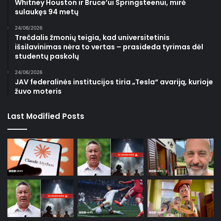
Whitney Houston ir Bruce’ui Springsteenui, mirė
sulaukęs 94 metų
24/06/2026
Trečdalis žmonių teigia, kad universitetinis
išsilavinimas nėra to vertas – prasideda tyrimas dėl
studentų paskolų
24/06/2026
JAV federalinės institucijos tiria „Tesla“ avariją, kurioje
žuvo moteris
Last Modified Posts