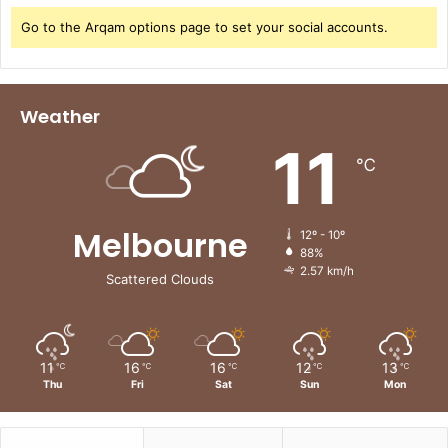
Go to the Arqam options page to set your social accounts.
Weather
11
℃
Melbourne
12º - 10º
88%
2.57 km/h
Scattered Clouds
11
16
16
12
13
℃
℃
℃
℃
℃
Thu
Fri
Sat
Sun
Mon