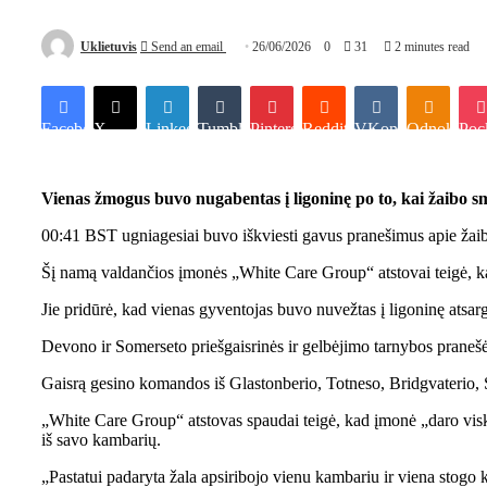
Uklietuvis
Send an email
26/06/2026
0
31
2 minutes read
Facebook
X
LinkedIn
Tumblr
Pinterest
Reddit
VKontakte
Odnoklassn
Poc
Vienas žmogus buvo nugabentas į ligoninę po to, kai žaibo s
00:41 BST ugniagesiai buvo iškviesti gavus pranešimus apie žaib
Šį namą valdančios įmonės „White Care Group“ atstovai teigė, kad 
Jie pridūrė, kad vienas gyventojas buvo nuvežtas į ligoninę atsa
Devono ir Somerseto priešgaisrinės ir gelbėjimo tarnybos pranešė
Gaisrą gesino komandos iš Glastonberio, Totneso, Bridgvaterio, St
„White Care Group“ atstovas spaudai teigė, kad įmonė „daro viską
iš savo kambarių.
„Pastatui padaryta žala apsiribojo vienu kambariu ir viena stogo k