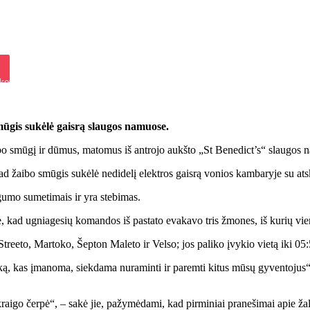
iki
ket
mūgis sukėlė gaisrą slaugos namuose.
o smūgį ir dūmus, matomus iš antrojo aukšto „St Benedict’s“ slaugos n
žaibo smūgis sukėlė nedidelį elektros gaisrą vonios kambaryje su atskiru
rgumo sumetimais ir yra stebimas.
, kad ugniagesių komandos iš pastato evakavo tris žmones, iš kurių vien
reeto, Martoko, Šepton Maleto ir Velso; jos paliko įvykio vietą iki 05:
, kas įmanoma, siekdama nuraminti ir paremti kitus mūsų gyventojus“, p
raigo čerpė“, – sakė jie, pažymėdami, kad pirminiai pranešimai apie žalą 