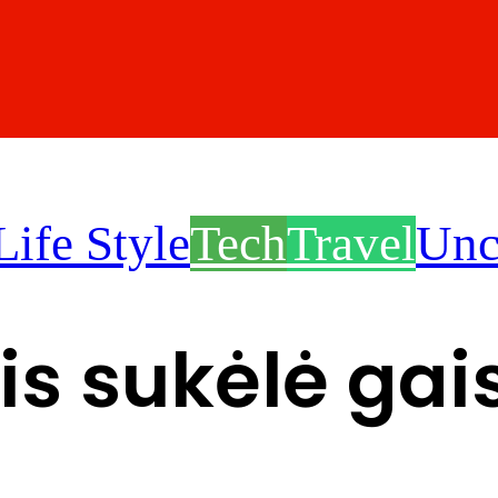
Life Style
Tech
Travel
Unc
s sukėlė gai