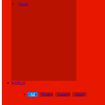
Travel
WORLD
All
Foods
Games
Travel