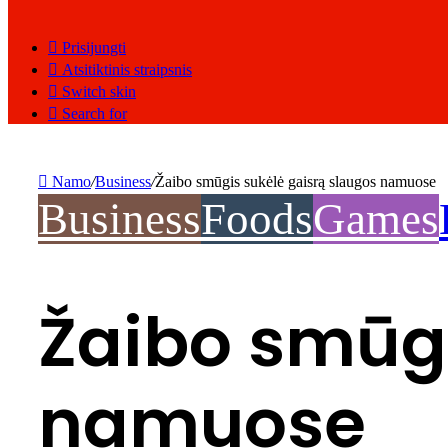
Prisijungti
Atsitiktinis straipsnis
Switch skin
Search for
Namo
/
Business
/
Žaibo smūgis sukėlė gaisrą slaugos namuose
Business
Foods
Games
Žaibo smūgi
namuose