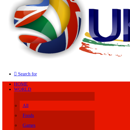
Search for
HOME
WORLD
All
Foods
Games