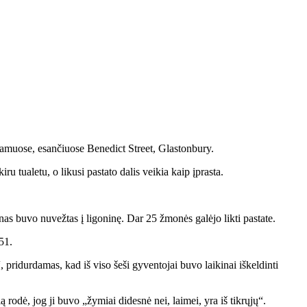
amuose, esančiuose Benedict Street, Glastonbury.
 tualetu, o likusi pastato dalis veikia kaip įprasta.
as buvo nuvežtas į ligoninę. Dar 25 žmonės galėjo likti pastate.
51.
ridurdamas, kad iš viso šeši gyventojai buvo laikinai iškeldinti
rodė, jog ji buvo „žymiai didesnė nei, laimei, yra iš tikrųjų“.