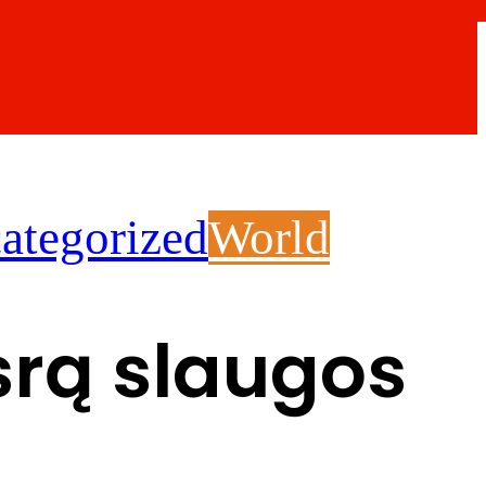
ategorized
World
srą slaugos