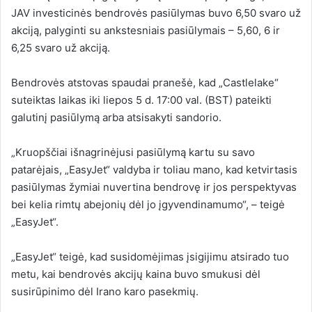
JAV investicinės bendrovės pasiūlymas buvo 6,50 svaro už
akciją, palyginti su ankstesniais pasiūlymais – 5,60, 6 ir
6,25 svaro už akciją.
Bendrovės atstovas spaudai pranešė, kad „Castlelake“
suteiktas laikas iki liepos 5 d. 17:00 val. (BST) pateikti
galutinį pasiūlymą arba atsisakyti sandorio.
„Kruopščiai išnagrinėjusi pasiūlymą kartu su savo
patarėjais, „EasyJet“ valdyba ir toliau mano, kad ketvirtasis
pasiūlymas žymiai nuvertina bendrovę ir jos perspektyvas
bei kelia rimtų abejonių dėl jo įgyvendinamumo“, – teigė
„EasyJet“.
„EasyJet“ teigė, kad susidomėjimas įsigijimu atsirado tuo
metu, kai bendrovės akcijų kaina buvo smukusi dėl
susirūpinimo dėl Irano karo pasekmių.