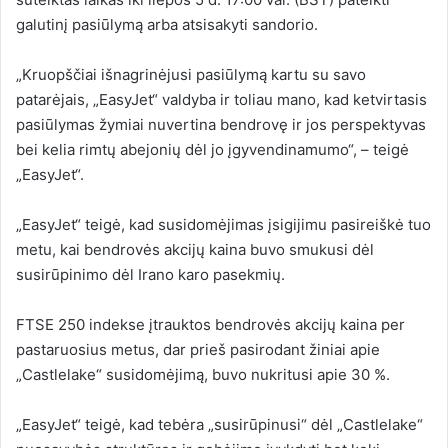
galutinį pasiūlymą arba atsisakyti sandorio.
„Kruopščiai išnagrinėjusi pasiūlymą kartu su savo
patarėjais, „EasyJet“ valdyba ir toliau mano, kad ketvirtasis
pasiūlymas žymiai nuvertina bendrovę ir jos perspektyvas
bei kelia rimtų abejonių dėl jo įgyvendinamumo“, – teigė
„EasyJet“.
„EasyJet“ teigė, kad susidomėjimas įsigijimu pasireiškė tuo
metu, kai bendrovės akcijų kaina buvo smukusi dėl
susirūpinimo dėl Irano karo pasekmių.
FTSE 250 indekse įtrauktos bendrovės akcijų kaina per
pastaruosius metus, dar prieš pasirodant žiniai apie
„Castlelake“ susidomėjimą, buvo nukritusi apie 30 %.
„EasyJet“ teigė, kad tebėra „susirūpinusi“ dėl „Castlelake“