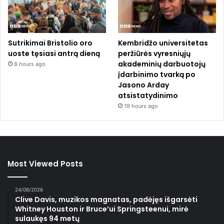
Sutrikimai Bristolio oro
Kembridžo universitetas
uoste tęsiasi antrą dieną
peržiūrės vyresniųjų
akademinių darbuotojų
8 hours ago
įdarbinimo tvarką po
Jasono Arday
atsistatydinimo
19 hours ago
Most Viewed Posts
24/06/2026
Clive Davis, muzikos magnatas, padėjęs išgarsėti
Whitney Houston ir Bruce’ui Springsteenui, mirė
sulaukęs 94 metų