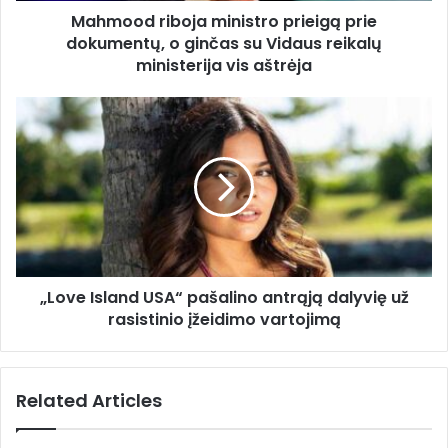
d
Mahmood riboja ministro prieigą prie
b
r
dokumentų, o ginčas su Vidaus reikalų
o
e
j
ministerija vis aštrėja
s
a
s
m
„
i
L
n
o
i
v
s
e
t
I
r
s
o
l
p
a
r
„Love Island USA“ pašalino antrąją dalyvię už
n
i
rasistinio įžeidimo vartojimą
d
e
U
i
S
g
A
Related Articles
ą
“
p
p
r
a