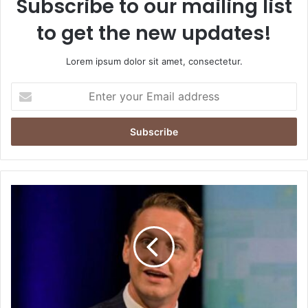
Subscribe to our mailing list
to get the new updates!
Lorem ipsum dolor sit amet, consectetur.
E
n
t
e
r
y
o
u
M
r
a
E
h
m
m
a
o
i
o
l
d
a
r
d
i