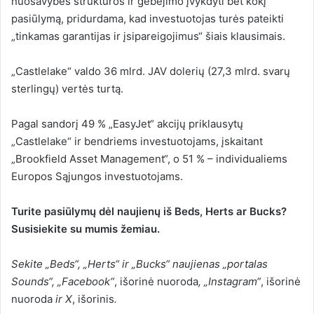
nuosavybės struktūros ir gebėjimo įvykdyti bet kokį
pasiūlymą, pridurdama, kad investuotojas turės pateikti
„tinkamas garantijas ir įsipareigojimus“ šiais klausimais.
„Castlelake“ valdo 36 mlrd. JAV dolerių (27,3 mlrd. svarų
sterlingų) vertės turtą.
Pagal sandorį 49 % „EasyJet“ akcijų priklausytų
„Castlelake“ ir bendriems investuotojams, įskaitant
„Brookfield Asset Management“, o 51 % – individualiems
Europos Sąjungos investuotojams.
Turite pasiūlymų dėl naujienų iš Beds, Herts ar Bucks?
Susisiekite su mumis žemiau.
Sekite „Beds“, „Herts“ ir „Bucks“ naujienas
„portalas
Sounds“
,
„Facebook“
,
išorinė nuoroda
,
„Instagram“
,
išorinė
nuoroda
ir
X
,
išorinis
.