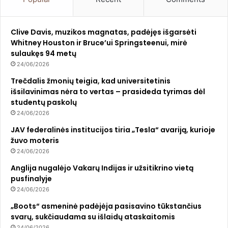
Clive Davis, muzikos magnatas, padėjęs išgarsėti
Whitney Houston ir Bruce’ui Springsteenui, mirė
sulaukęs 94 metų
24/06/2026
Trečdalis žmonių teigia, kad universitetinis
išsilavinimas nėra to vertas – prasideda tyrimas dėl
studentų paskolų
24/06/2026
JAV federalinės institucijos tiria „Tesla“ avariją, kurioje
žuvo moteris
24/06/2026
Anglija nugalėjo Vakarų Indijas ir užsitikrino vietą
pusfinalyje
24/06/2026
„Boots“ asmeninė padėjėja pasisavino tūkstančius
svarų, sukčiaudama su išlaidų ataskaitomis
24/06/2026