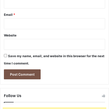
r
j
t
a
o
Email
*
v
j
i
i
s
m
a
ą
Website
š
t
r
ė
j
Save my name, email, and website in this browser for the next
a
time I comment.
Follow Us