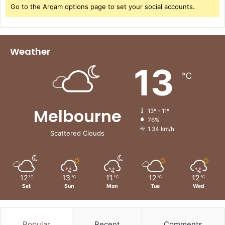
Go to the Arqam options page to set your social accounts.
Weather
13
℃
Melbourne
13º - 11º
76%
1.34 km/h
Scattered Clouds
12
13
11
12
12
℃
℃
℃
℃
℃
Sat
Sun
Mon
Tue
Wed
Popular
Recent
Comments