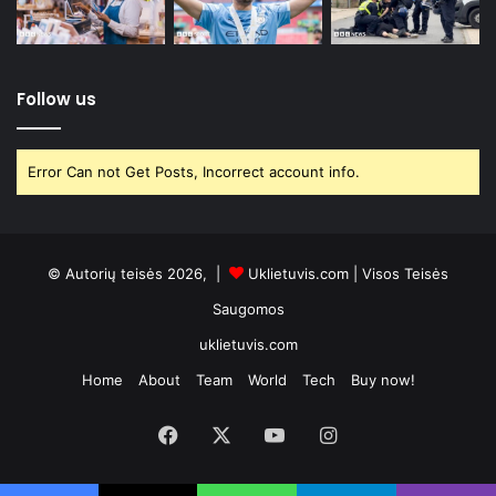
Follow us
Error Can not Get Posts, Incorrect account info.
© Autorių teisės 2026, |
Uklietuvis.com
| Visos Teisės
Saugomos
uklietuvis.com
Home
About
Team
World
Tech
Buy now!
Facebook
X
YouTube
Instagram