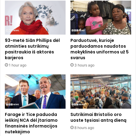
i
š
e
a
d
l
o
i
k
n
u
o
93-metė Siân Phillips dėl
Parduotuvė, kurioje
m
a
atminties sutrikimų
parduodamos naudotos
e
n
pasitraukia iš aktorės
mokyklinės uniformos už 5
n
t
karjeros
svarus
t
r
1 hour ago
3 hours ago
ų
ą
,
j
o
ą
g
d
i
a
n
l
č
y
a
v
Farage ir Tice paduoda
Sutrikimai Bristolio oro
s
i
ieškinį NCA dėl įtariamo
uoste tęsiasi antrą dieną
s
finansinės informacijos
ę
8 hours ago
nutekėjimo
u
u