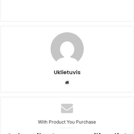
Uklietuvis
We
bsi
te
With Product You Purchase