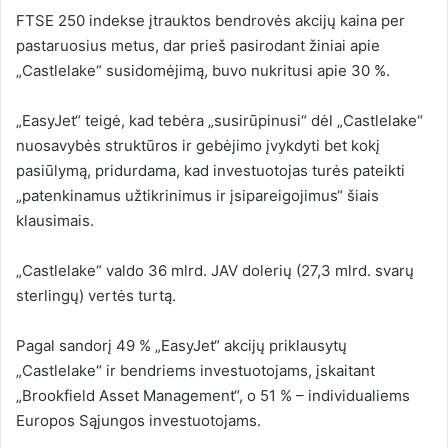
FTSE 250 indekse įtrauktos bendrovės akcijų kaina per
pastaruosius metus, dar prieš pasirodant žiniai apie
„Castlelake“ susidomėjimą, buvo nukritusi apie 30 %.
„EasyJet“ teigė, kad tebėra „susirūpinusi“ dėl „Castlelake“
nuosavybės struktūros ir gebėjimo įvykdyti bet kokį
pasiūlymą, pridurdama, kad investuotojas turės pateikti
„patenkinamus užtikrinimus ir įsipareigojimus“ šiais
klausimais.
„Castlelake“ valdo 36 mlrd. JAV dolerių (27,3 mlrd. svarų
sterlingų) vertės turtą.
Pagal sandorį 49 % „EasyJet“ akcijų priklausytų
„Castlelake“ ir bendriems investuotojams, įskaitant
„Brookfield Asset Management“, o 51 % – individualiems
Europos Sąjungos investuotojams.