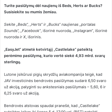
Turite pasiūlymų dėl naujienų iš Beds, Herts ar Bucks?
Susisiekite su mumis žemiau.
Sekite „Beds“, „Herts“ ir „Bucks“ naujienas
„portalas
Sounds“
,
„Facebook“
,
išorinė nuoroda
,
„Instagram“
,
išorinė
nuoroda
ir
X
,
išorinis
.
„EasyJet“ atmetė ketvirtąjį „Castlelake“ pateiktą
perėmimo pasiūlymą, kurio vertė siekė 4,93 mlrd. svarų
sterlingų.
Lutone įsikūrusi pigių skrydžių aviakompanija teigė, kad
JAV investicinės bendrovės pasiūlymas sudarė 6,50 svaro
už akciją, palyginti su ankstesniais pasiūlymais – 5,60, 6 ir
6,25 svaro už akciją.
Bendrovės atstovas spaudai pranešė, kad „Castlelake“
suteiktas laikas iki liepos 5 d. 17:00 val. (BST) pateikti