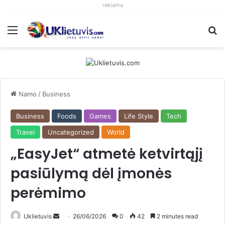
reklama
Meniu
S
Namo
/
Business
Business
Foods
Games
Life Style
Tech
Travel
Uncategorized
World
„EasyJet“ atmetė ketvirtąjį
pasiūlymą dėl įmonės
perėmimo
Uklietuvis
S
26/06/2026
0
42
2 minutes read