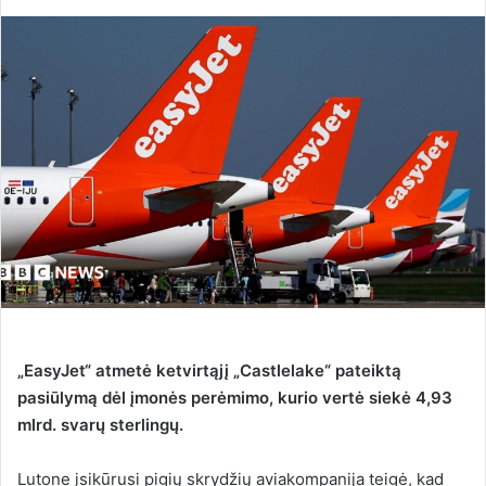
e
n
d
a
n
e
m
a
i
l
„EasyJet“ atmetė ketvirtąjį „Castlelake“ pateiktą
pasiūlymą dėl įmonės perėmimo, kurio vertė siekė 4,93
mlrd. svarų sterlingų.
Lutone įsikūrusi pigių skrydžių aviakompanija teigė, kad