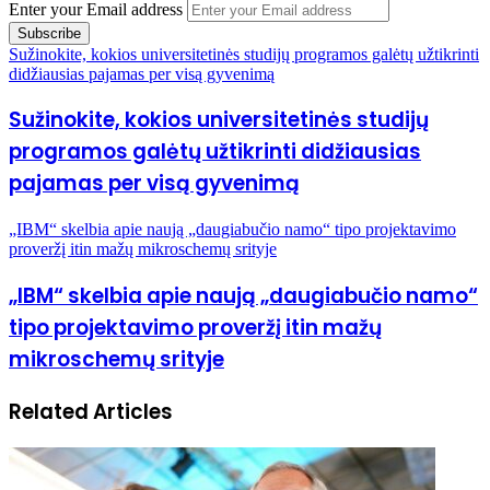
Enter your Email address
Sužinokite, kokios universitetinės studijų programos galėtų užtikrinti
didžiausias pajamas per visą gyvenimą
Sužinokite, kokios universitetinės studijų
programos galėtų užtikrinti didžiausias
pajamas per visą gyvenimą
„IBM“ skelbia apie naują „daugiabučio namo“ tipo projektavimo
proveržį itin mažų mikroschemų srityje
„IBM“ skelbia apie naują „daugiabučio namo“
tipo projektavimo proveržį itin mažų
mikroschemų srityje
Related Articles