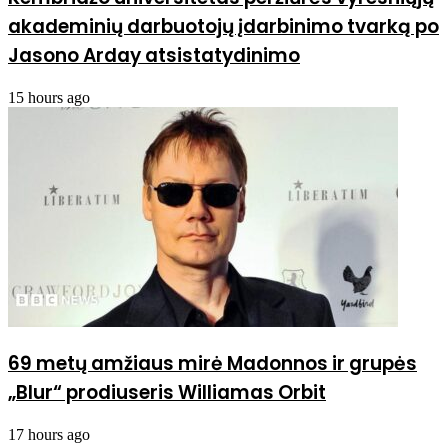
akademinių darbuotojų įdarbinimo tvarką po
Jasono Arday atsistatydinimo
15 hours ago
69 metų amžiaus mirė Madonnos ir grupės
„Blur“ prodiuseris Williamas Orbit
17 hours ago