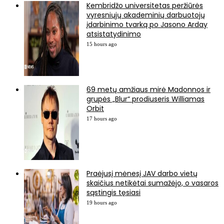
Kembridžo universitetas peržiūrės
vyresniųjų akademinių darbuotojų
įdarbinimo tvarką po Jasono Arday
atsistatydinimo
15 hours ago
69 metų amžiaus mirė Madonnos ir
grupės „Blur“ prodiuseris Williamas
Orbit
17 hours ago
Praėjusį mėnesį JAV darbo vietų
skaičius netikėtai sumažėjo, o vasaros
sąstingis tęsiasi
19 hours ago