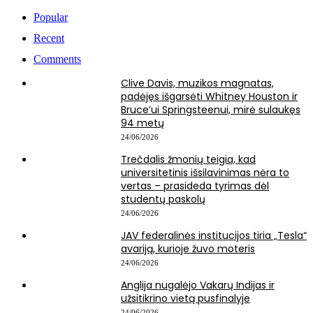
Popular
Recent
Comments
Clive Davis, muzikos magnatas,
padėjęs išgarsėti Whitney Houston ir
Bruce’ui Springsteenui, mirė sulaukęs
94 metų
24/06/2026
Trečdalis žmonių teigia, kad
universitetinis išsilavinimas nėra to
vertas – prasideda tyrimas dėl
studentų paskolų
24/06/2026
JAV federalinės institucijos tiria „Tesla“
avariją, kurioje žuvo moteris
24/06/2026
Anglija nugalėjo Vakarų Indijas ir
užsitikrino vietą pusfinalyje
24/06/2026