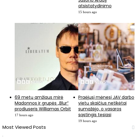
Jasono Arday
atsistatydinimo
15 hours ago
69 metų amžiaus mirė
Praėjusį mėnesį JAV darbo
Madonnos ir grupės „Blur“
vietų skaičius netikėtai
prodiuseris Williamas Orbit
sumažėjo, o vasaros
sąstingis tęsiasi
17 hours ago
19 hours ago
Most Viewed Posts