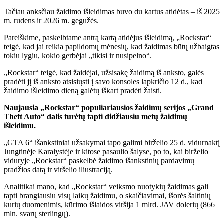
Tačiau anksčiau žaidimo išleidimas buvo du kartus atidėtas – iš 2025
m. rudens ir 2026 m. gegužės.
Pareiškime, paskelbtame antrą kartą atidėjus išleidimą, „Rockstar“
teigė, kad jai reikia papildomų mėnesių, kad žaidimas būtų užbaigtas
tokiu lygiu, kokio gerbėjai „tikisi ir nusipelno“.
„Rockstar“ teigė, kad žaidėjai, užsisakę žaidimą iš anksto, galės
pradėti jį iš anksto atsisiųsti į savo konsoles lapkričio 12 d., kad
žaidimo išleidimo dieną galėtų iškart pradėti žaisti.
Naujausia „Rockstar“ populiariausios žaidimų serijos „Grand
Theft Auto“ dalis turėtų tapti didžiausiu metų žaidimų
išleidimu.
„GTA 6“ išankstiniai užsakymai tapo galimi birželio 25 d. vidurnaktį
Jungtinėje Karalystėje ir kitose pasaulio šalyse, po to, kai birželio
viduryje „Rockstar“ paskelbė žaidimo išankstinių pardavimų
pradžios datą ir viršelio iliustraciją.
Analitikai mano, kad „Rockstar“ veiksmo nuotykių žaidimas gali
tapti brangiausiu visų laikų žaidimu, o skaičiavimai
,
išorės šaltinių
kurių duomenimis, kūrimo išlaidos viršija 1 mlrd. JAV dolerių (866
mln. svarų sterlingų).