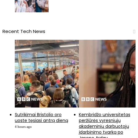
Recent Tech News
Sutrikimai Bristolio oro
Kembridžo universitetas
uoste tęsiasi antrą dieną
peržiūrės vyresniųjų
akademinių darbuotojų
4 hours ago
įdarbinimo tvarką po