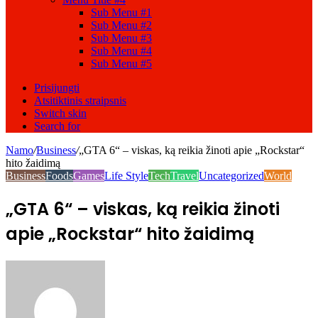
Sub Menu #1
Sub Menu #2
Sub Menu #3
Sub Menu #4
Sub Menu #5
Prisijungti
Atsitiktinis straipsnis
Switch skin
Search for
Namo
/
Business
/
„GTA 6“ – viskas, ką reikia žinoti apie „Rockstar“
hito žaidimą
Business
Foods
Games
Life Style
Tech
Travel
Uncategorized
World
„GTA 6“ – viskas, ką reikia žinoti
apie „Rockstar“ hito žaidimą