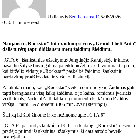
Uklietuvis
Send an email
25/06/2026
0
36
1 minute read
Naujausia „Rockstar“ hito žaidimų serijos „Grand Theft Auto“
dalis turėtų tapti didžiausiu metų žaidimų išleidimu.
„GTA 6“ išankstinius užsakymus Jungtinėje Karalystėje ir kitose
pasaulio šalyse buvo galima pateikti birželio 25 d. vidurnaktį, po to,
kai birželio viduryje „Rockstar“ paskelbė žaidimo išankstinių
pardavimų pradžios datą ir viršelio iliustraciją.
Analitikai mano, kad „Rockstar“ veiksmo ir nuotykių žaidimas gali
tapti brangiausiu visų laikų žaidimu, o jo kaina, remiantis įvairiais
vertinimais
,
išoriniai šaltiniai
kurių duomenimis, kūrimo išlaidos
viršija 1 mlrd. JAV dolerių (866 mln. svarų sterlingų).
Štai ką iki šiol žinome ir ko nežinome apie „GTA 6“.
„GTA 6“ pasirodys lapkričio 19 d. – o kadangi „Rockstar“ neseniai
pradėjo priimti išankstinius užsakymus, ši data atrodo beveik
neabejotina.