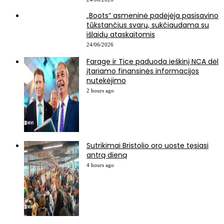
„Boots“ asmeninė padėjėja pasisavino
tūkstančius svarų, sukčiaudama su
išlaidų ataskaitomis
24/06/2026
Farage ir Tice paduoda ieškinį NCA dėl
įtariamo finansinės informacijos
nutekėjimo
2 hours ago
Sutrikimai Bristolio oro uoste tęsiasi
antrą dieną
4 hours ago