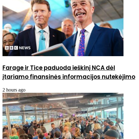
Farage ir Tice paduoda ieškinį NCA dėl
įtariamo finansinės informacijos nutekėjimo
2 hours ago