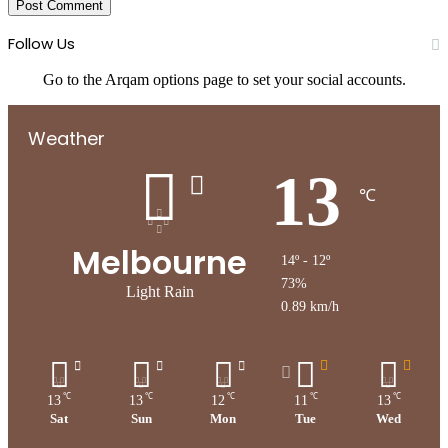
Follow Us
Go to the Arqam options page to set your social accounts.
Weather
13
℃
Melbourne
14º - 12º
73%
Light Rain
0.89 km/h
℃
℃
℃
℃
℃
13
13
12
11
13
Sat
Sun
Mon
Tue
Wed