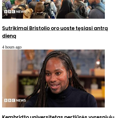
Sutrikimai Bristolio oro uoste tęsiasi antrą
dieną
4 hours ago
Kembridžo universitetas peržiūrės vyresniųjų