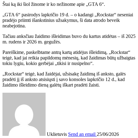
Štai ką iki šiol žinome ir ko nežinome apie „GTA 6“.
„GTA 6“ pasirodys lapkričio 19 d. – o kadangi „Rockstar“ neseniai
pradėjo priimti išankstinius užsakymus, ši data atrodo beveik
neabejotina.
Tačiau anksčiau žaidimo išleidimas buvo du kartus atidėtas – iš 2025
m. rudens ir 2026 m. gegužės.
Pareiškime, paskelbtame antrą kartą atidėjus išleidimą, „Rockstar“
teigė, kad jai reikia papildomų mėnesių, kad žaidimas būtų užbaigtas
tokiu lygiu, kokio gerbėjai „tikisi ir nusipelno“.
„Rockstar“ teigė, kad žaidėjai, užsisakę žaidimą iš anksto, galės
pradėti jį iš anksto atsisiųsti į savo konsoles lapkričio 12 d., kad
žaidimo išleidimo dieną galėtų iškart pradėti žaisti.
Uklietuvis
Send an email
25/06/2026