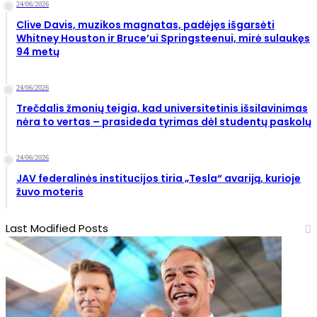
24/06/2026
Clive Davis, muzikos magnatas, padėjęs išgarsėti
Whitney Houston ir Bruce’ui Springsteenui, mirė sulaukęs
94 metų
24/06/2026
Trečdalis žmonių teigia, kad universitetinis išsilavinimas
nėra to vertas – prasideda tyrimas dėl studentų paskolų
24/06/2026
JAV federalinės institucijos tiria „Tesla“ avariją, kurioje
žuvo moteris
Last Modified Posts