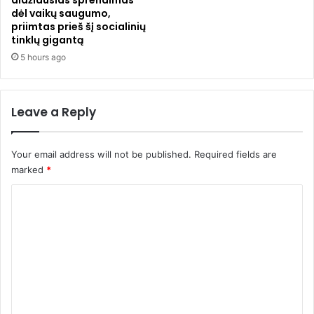
didžiausias sprendimas
dėl vaikų saugumo,
„
d
priimtas prieš šį socialinių
u
a
tinklų gigantą
ž
u
g
5 hours ago
g
r
e
a
l
š
i
Leave a Reply
i
s
u
n
s
e
Your email address will not be published.
Required fields are
“
s
marked
*
,
u
i
p
C
r
r
o
a
a
t
t
m
m
o
m
e
s
t
e
ą
ė
l
n
4
y