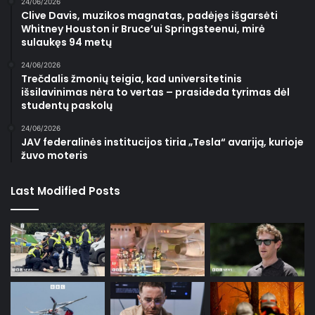
24/06/2026
Clive Davis, muzikos magnatas, padėjęs išgarsėti
Whitney Houston ir Bruce’ui Springsteenui, mirė
sulaukęs 94 metų
24/06/2026
Trečdalis žmonių teigia, kad universitetinis
išsilavinimas nėra to vertas – prasideda tyrimas dėl
studentų paskolų
24/06/2026
JAV federalinės institucijos tiria „Tesla“ avariją, kurioje
žuvo moteris
Last Modified Posts