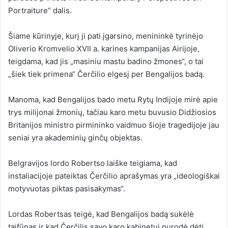
Portraiture“ dalis.
Šiame kūrinyje, kurį ji pati įgarsino, menininkė tyrinėjo
Oliverio Kromvelio XVII a. karines kampanijas Airijoje,
teigdama, kad jis „masiniu mastu badino žmones“, o tai
„šiek tiek primena“ Čerčilio elgesį per Bengalijos badą.
Manoma, kad Bengalijos bado metu Rytų Indijoje mirė apie
trys milijonai žmonių, tačiau karo metu buvusio Didžiosios
Britanijos ministro pirmininko vaidmuo šioje tragedijoje jau
seniai yra akademinių ginčų objektas.
Belgravijos lordo Robertso laiške teigiama, kad
instaliacijoje pateiktas Čerčilio aprašymas yra „ideologiškai
motyvuotas piktas pasisakymas“.
Lordas Robertsas teigė, kad Bengalijos badą sukėlė
taifūnas ir kad Čerčilis savo karo kabinetui nurodė dėti