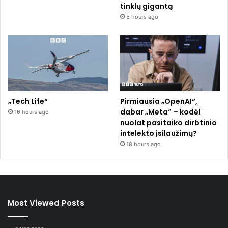
tinklų gigantą
5 hours ago
„Tech Life“
Pirmiausia „OpenAI“,
dabar „Meta“ – kodėl
16 hours ago
nuolat pasitaiko dirbtinio
intelekto įsilaužimų?
18 hours ago
Most Viewed Posts