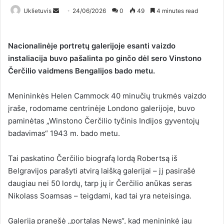
Uklietuvis
S
24/06/2026
0
49
4 minutes read
e
n
Nacionalinėje portretų galerijoje esanti vaizdo
d
instaliacija buvo pašalinta po ginčo dėl sero Vinstono
a
Čerčilio vaidmens Bengalijos bado metu.
n
e
Menininkės Helen Cammock 40 minučių trukmės vaizdo
m
a
įraše, rodomame centrinėje Londono galerijoje, buvo
i
paminėtas „Winstono Čerčilio tyčinis Indijos gyventojų
l
badavimas“ 1943 m. bado metu.
Tai paskatino Čerčilio biografą lordą Robertsą iš
Belgravijos parašyti atvirą laišką galerijai – jį pasirašė
daugiau nei 50 lordų, tarp jų ir Čerčilio anūkas seras
Nikolass Soamsas – teigdami, kad tai yra neteisinga.
Galerija pranešė „portalas News“, kad menininkė jau