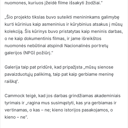
nuomones, kuriuos įžeidė filme išsakyti žodžiai.“
„Šio projekto tikslas buvo suteikti menininkams galimybę
kurti kūrinius kaip asmeninius ir kūrybinius atsakus į mūsų
kolekciją. Šis kūrinys buvo pristatytas kaip meninis darbas,
o ne kaip dokumentinis filmas, ir jame išreikštos
nuomonės nebūtinai atspindi Nacionalinės portretų
galerijos (NPG) požiūrį.“
Galerija taip pat pridūrė, kad pripažįsta „mūsų sienose
pavaizduotųjų palikimą, taip pat kaip gerbiame meninę
raišką“.
Cammock teigė, kad jos darbas grindžiamas akademiniais
tyrimais ir „ragina mus susimąstyti, kas yra gerbiamas ir
vertinamas, o kas – ne; kieno istorijos pasakojamos, o
kieno – ne“.