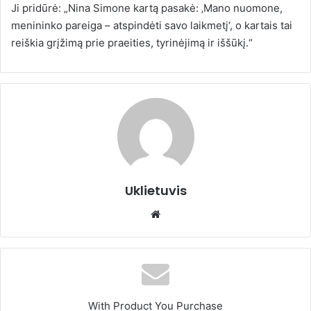
Ji pridūrė: „Nina Simone kartą pasakė: ‚Mano nuomone,
menininko pareiga – atspindėti savo laikmetį‘, o kartais tai
reiškia grįžimą prie praeities, tyrinėjimą ir iššūkį.“
Uklietuvis
We
bsi
te
With Product You Purchase