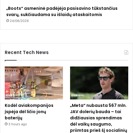
„Boots“ asmeninė padėjėja pasisavino tūkstančius
svarų, sukčiaudama su išlaidų ataskaitomis
24/06/2026
Recent Tech News
Kodėl aviakompanijos
„Meta“ nubausta 567 mln.
įspėja dėl ličio jonų
JAV dolerių bauda – tai
baterijų
didžiausias sprendimas
dėl vaikų saugumo,
3 hours ago
priimtas prieš šį socialinių