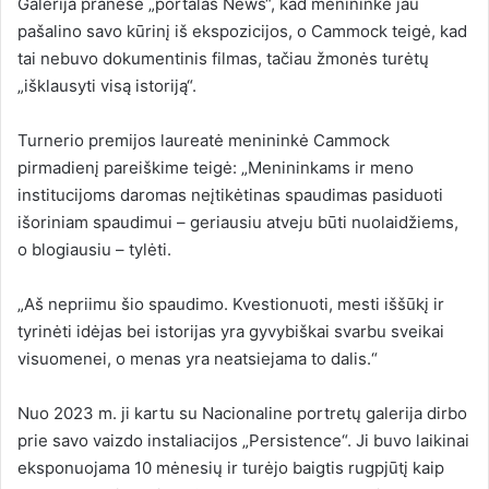
Galerija pranešė „portalas News“, kad menininkė jau
pašalino savo kūrinį iš ekspozicijos, o Cammock teigė, kad
tai nebuvo dokumentinis filmas, tačiau žmonės turėtų
„išklausyti visą istoriją“.
Turnerio premijos laureatė menininkė Cammock
pirmadienį pareiškime teigė: „Menininkams ir meno
institucijoms daromas neįtikėtinas spaudimas pasiduoti
išoriniam spaudimui – geriausiu atveju būti nuolaidžiems,
o blogiausiu – tylėti.
„Aš nepriimu šio spaudimo. Kvestionuoti, mesti iššūkį ir
tyrinėti idėjas bei istorijas yra gyvybiškai svarbu sveikai
visuomenei, o menas yra neatsiejama to dalis.“
Nuo 2023 m. ji kartu su Nacionaline portretų galerija dirbo
prie savo vaizdo instaliacijos „Persistence“. Ji buvo laikinai
eksponuojama 10 mėnesių ir turėjo baigtis rugpjūtį kaip