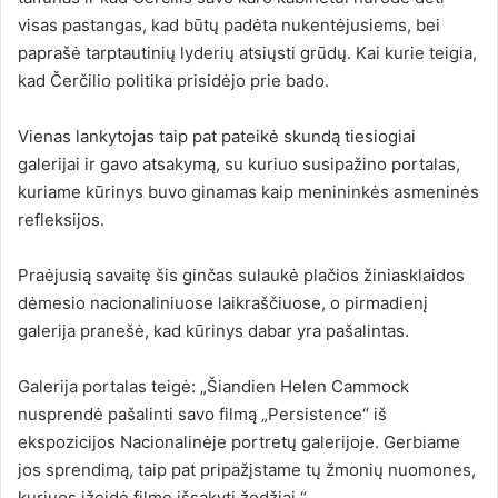
visas pastangas, kad būtų padėta nukentėjusiems, bei
paprašė tarptautinių lyderių atsiųsti grūdų. Kai kurie teigia,
kad Čerčilio politika prisidėjo prie bado.
Vienas lankytojas taip pat pateikė skundą tiesiogiai
galerijai ir gavo atsakymą, su kuriuo susipažino portalas,
kuriame kūrinys buvo ginamas kaip menininkės asmeninės
refleksijos.
Praėjusią savaitę šis ginčas sulaukė plačios žiniasklaidos
dėmesio nacionaliniuose laikraščiuose, o pirmadienį
galerija pranešė, kad kūrinys dabar yra pašalintas.
Galerija portalas teigė: „Šiandien Helen Cammock
nusprendė pašalinti savo filmą „Persistence“ iš
ekspozicijos Nacionalinėje portretų galerijoje. Gerbiame
jos sprendimą, taip pat pripažįstame tų žmonių nuomones,
kuriuos įžeidė filme išsakyti žodžiai.“