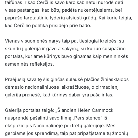
taifūnas ir kad Čerčilis savo karo kabinetui nurodė dėti
visas pastangas, kad būtų padėta nukentėjusiems, bei
paprašė tarptautinių lyderių atsiųsti grūdų. Kai kurie teigia,
kad Čerčilio politika prisidėjo prie bado.
Vienas visuomenės narys taip pat tiesiogiai kreipėsi su
skundu į galeriją ir gavo atsakymą, su kuriuo susipažino
portalas, kuriame kūrinys buvo ginamas kaip menininkės
asmeninės refleksijos.
Praėjusią savaitę šis ginčas sulaukė plačios žiniasklaidos
dėmesio nacionaliniuose laikraščiuose, o pirmadienį
galerija pranešė, kad kūrinys dabar yra pašalintas.
Galerija portalas teigė: „Šiandien Helen Cammock
nusprendė pašalinti savo filmą „Persistence“ iš
ekspozicijos Nacionalinėje portretų galerijoje. Mes
gerbiame jos sprendimą, taip pat pripažįstame tų žmonių