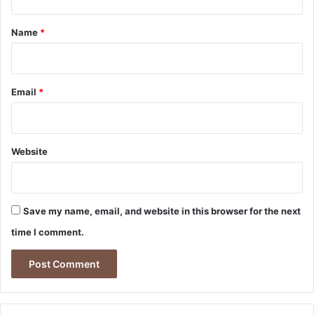
t
,
g
7
ų
*
Name
*
m
l
r
d
Email
*
.
s
v
a
Website
r
ų
p
a
Save my name, email, and website in this browser for the next
s
i
time I comment.
ū
l
y
m
ą