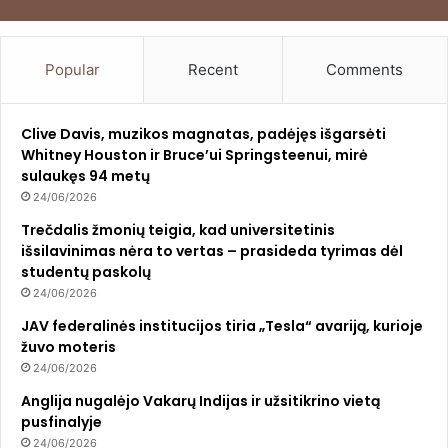
Popular
Recent
Comments
Clive Davis, muzikos magnatas, padėjęs išgarsėti
Whitney Houston ir Bruce’ui Springsteenui, mirė
sulaukęs 94 metų
24/06/2026
Trečdalis žmonių teigia, kad universitetinis
išsilavinimas nėra to vertas – prasideda tyrimas dėl
studentų paskolų
24/06/2026
JAV federalinės institucijos tiria „Tesla“ avariją, kurioje
žuvo moteris
24/06/2026
Anglija nugalėjo Vakarų Indijas ir užsitikrino vietą
pusfinalyje
24/06/2026