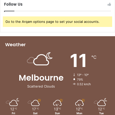
Follow Us
Go to the Arqam options page to set your social accounts.
Weather
11
℃
Melbourne
13º - 10º
79%
0.52 km/h
Scattered Clouds
12
17
13
12
12
℃
℃
℃
℃
℃
Fri
Sat
Sun
Mon
Tue