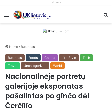
reklama
Meniu
S
Namo
/
Business
Business
Foods
Games
Life Style
Tech
Travel
Uncategorized
World
Nacionalinėje portretų
galerijoje eksponatas
pašalintas po ginčo dėl
Čerčilio