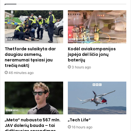
a
j
s
ų
b
p
a
a
n
s
d
k
o
o
į
l
Thetforde sulaikyta dar
Kodėl aviakompanijos
s
ų
daugiau asmenų,
įspėja dėl ličio jonų
i
a
neramumai tęsiasi jau
baterijų
g
t
trečią naktį
3 hours ago
y
s
46 minutes ago
t
k
i
l
b
e
e
i
n
d
d
ė
r
,
o
k
„Meta“ nubausta 567 mln.
„Tech Life“
v
a
JAV dolerių bauda – tai
16 hours ago
ę
d