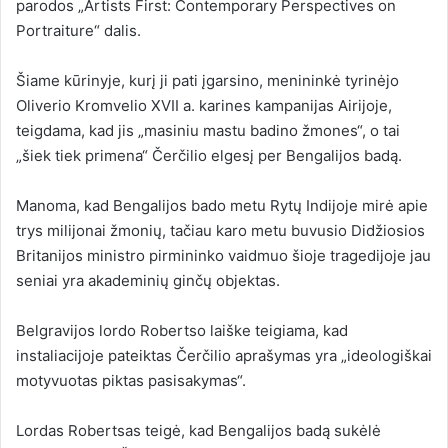
parodos „Artists First: Contemporary Perspectives on
Portraiture“ dalis.
Šiame kūrinyje, kurį ji pati įgarsino, menininkė tyrinėjo
Oliverio Kromvelio XVII a. karines kampanijas Airijoje,
teigdama, kad jis „masiniu mastu badino žmones“, o tai
„šiek tiek primena“ Čerčilio elgesį per Bengalijos badą.
Manoma, kad Bengalijos bado metu Rytų Indijoje mirė apie
trys milijonai žmonių, tačiau karo metu buvusio Didžiosios
Britanijos ministro pirmininko vaidmuo šioje tragedijoje jau
seniai yra akademinių ginčų objektas.
Belgravijos lordo Robertso laiške teigiama, kad
instaliacijoje pateiktas Čerčilio aprašymas yra „ideologiškai
motyvuotas piktas pasisakymas“.
Lordas Robertsas teigė, kad Bengalijos badą sukėlė