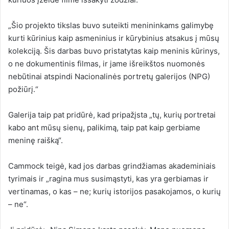
„Šio projekto tikslas buvo suteikti menininkams galimybę
kurti kūrinius kaip asmeninius ir kūrybinius atsakus į mūsų
kolekciją. Šis darbas buvo pristatytas kaip meninis kūrinys,
o ne dokumentinis filmas, ir jame išreikštos nuomonės
nebūtinai atspindi Nacionalinės portretų galerijos (NPG)
požiūrį.“
Galerija taip pat pridūrė, kad pripažįsta „tų, kurių portretai
kabo ant mūsų sienų, palikimą, taip pat kaip gerbiame
meninę raišką“.
Cammock teigė, kad jos darbas grindžiamas akademiniais
tyrimais ir „ragina mus susimąstyti, kas yra gerbiamas ir
vertinamas, o kas – ne; kurių istorijos pasakojamos, o kurių
– ne“.