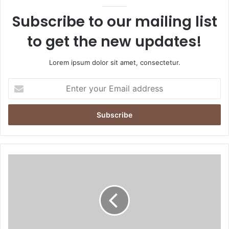
Subscribe to our mailing list
to get the new updates!
Lorem ipsum dolor sit amet, consectetur.
E
n
t
e
r
y
o
u
„
r
E
E
a
m
s
a
y
i
J
l
e