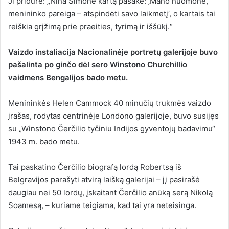
Ji pridūrė: „Nina Simone kartą pasakė: ‚Mano nuomone,
menininko pareiga – atspindėti savo laikmetį‘, o kartais tai
reiškia grįžimą prie praeities, tyrimą ir iššūkį.“
Vaizdo instaliacija Nacionalinėje portretų galerijoje buvo
pašalinta po ginčo dėl sero Winstono Churchillio
vaidmens Bengalijos bado metu.
Menininkės Helen Cammock 40 minučių trukmės vaizdo
įrašas, rodytas centrinėje Londono galerijoje, buvo susijęs
su „Winstono Čerčilio tyčiniu Indijos gyventojų badavimu“
1943 m. bado metu.
Tai paskatino Čerčilio biografą lordą Robertsą iš
Belgravijos parašyti atvirą laišką galerijai – jį pasirašė
daugiau nei 50 lordų, įskaitant Čerčilio anūką serą Nikolą
Soamesą, – kuriame teigiama, kad tai yra neteisinga.