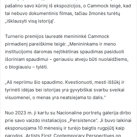
pašalino savo kūrinį iš ekspozicijos, o Cammock teigė, kad
tai nebuvo dokumentinis filmas, tačiau žmonės turėtų
„išklausyti visą istoriją“.
Turnerio premijos laureatė menininkė Cammock
pirmadienį pareiškime teigė: „Menininkams ir meno
institucijoms daromas neįtikėtinas spaudimas pasiduoti
išoriniam spaudimui – geriausiu atveju būti nuolaidžiems,
o blogiausiu – tylėti.
„Aš nepriimu šio spaudimo. Kvestionuoti, mesti iššūkį ir
tyrinėti idėjas bei istorijas yra gyvybiškai svarbu sveikai
visuomenei, o menas yra neatsiejama to dalis.“
Nuo 2023 m. ji kartu su Nacionaline portretų galerija dirbo
prie savo vaizdo instaliacijos „Persistence“. Ji buvo laikinai
eksponuojama 10 mėnesių ir turėjo baigtis rugpjūtį kaip
parodos „Artists First: Contemporary Perspectives on