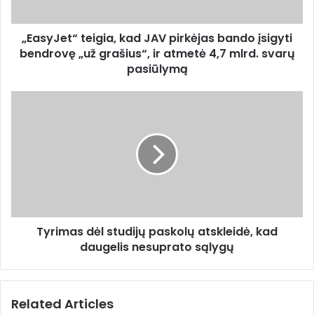
a
t
d
“
d
„EasyJet“ teigia, kad JAV pirkėjas bando įsigyti
t
r
bendrovę „už grašius“, ir atmetė 4,7 mlrd. svarų
e
e
i
pasiūlymą
s
g
s
i
T
a
y
,
r
k
i
a
m
d
a
J
s
A
d
V
ė
p
Tyrimas dėl studijų paskolų atskleidė, kad
l
i
daugelis nesuprato sąlygų
s
r
t
k
u
ė
d
Related Articles
j
i