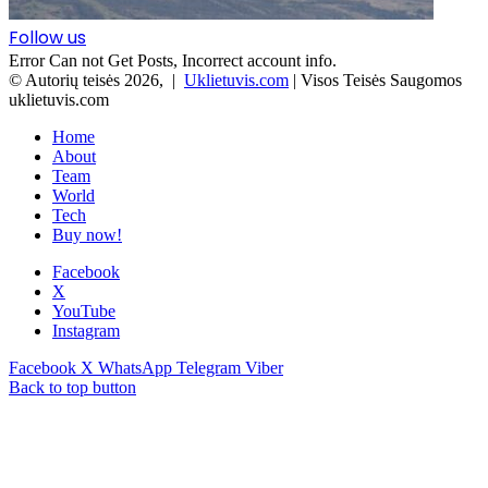
Follow us
Error Can not Get Posts, Incorrect account info.
© Autorių teisės 2026, |
Uklietuvis.com
| Visos Teisės Saugomos
uklietuvis.com
Home
About
Team
World
Tech
Buy now!
Facebook
X
YouTube
Instagram
Facebook
X
WhatsApp
Telegram
Viber
Back to top button