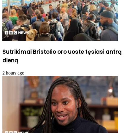
Sutrikimai Bristolio oro uoste tęsiasi antrą
dieną
2 hours ago