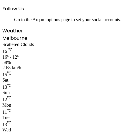
Follow Us
Go to the Arqam options page to set your social accounts.
Weather
Melbourne
Scattered Clouds
℃
16
16º - 12º
58%
2.68 km/h
℃
15
Sat
℃
13
Sun
℃
12
Mon
℃
11
Tue
℃
13
Wed