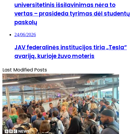
universitetinis išsilavinimas nėra to
vertas – prasideda tyrimas dėl studentų
paskolų
24/06/2026
JAV federalinės institucijos tiria „Tesla“
avariją, kurioje žuvo moteris
Last Modified Posts