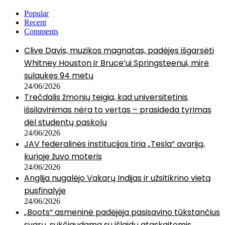
Popular
Recent
Comments
Clive Davis, muzikos magnatas, padėjęs išgarsėti
Whitney Houston ir Bruce’ui Springsteenui, mirė
sulaukęs 94 metų
24/06/2026
Trečdalis žmonių teigia, kad universitetinis
išsilavinimas nėra to vertas – prasideda tyrimas
dėl studentų paskolų
24/06/2026
JAV federalinės institucijos tiria „Tesla“ avariją,
kurioje žuvo moteris
24/06/2026
Anglija nugalėjo Vakarų Indijas ir užsitikrino vietą
pusfinalyje
24/06/2026
„Boots“ asmeninė padėjėja pasisavino tūkstančius
svarų, sukčiaudama su išlaidų ataskaitomis