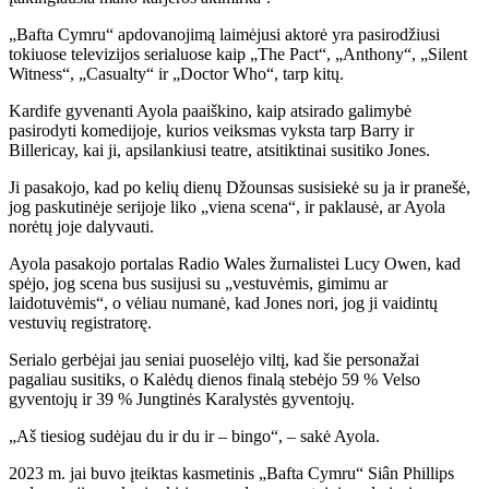
„Bafta Cymru“ apdovanojimą laimėjusi aktorė yra pasirodžiusi
tokiuose televizijos serialuose kaip „The Pact“, „Anthony“, „Silent
Witness“, „Casualty“ ir „Doctor Who“, tarp kitų.
Kardife gyvenanti Ayola paaiškino, kaip atsirado galimybė
pasirodyti komedijoje, kurios veiksmas vyksta tarp Barry ir
Billericay, kai ji, apsilankiusi teatre, atsitiktinai susitiko Jones.
Ji pasakojo, kad po kelių dienų Džounsas susisiekė su ja ir pranešė,
jog paskutinėje serijoje liko „viena scena“, ir paklausė, ar Ayola
norėtų joje dalyvauti.
Ayola pasakojo portalas Radio Wales žurnalistei Lucy Owen, kad
spėjo, jog scena bus susijusi su „vestuvėmis, gimimu ar
laidotuvėmis“, o vėliau numanė, kad Jones nori, jog ji vaidintų
vestuvių registratorę.
Serialo gerbėjai jau seniai puoselėjo viltį, kad šie personažai
pagaliau susitiks, o Kalėdų dienos finalą stebėjo 59 % Velso
gyventojų ir 39 % Jungtinės Karalystės gyventojų.
„Aš tiesiog sudėjau du ir du ir – bingo“, – sakė Ayola.
2023 m. jai buvo įteiktas kasmetinis „Bafta Cymru“ Siân Phillips