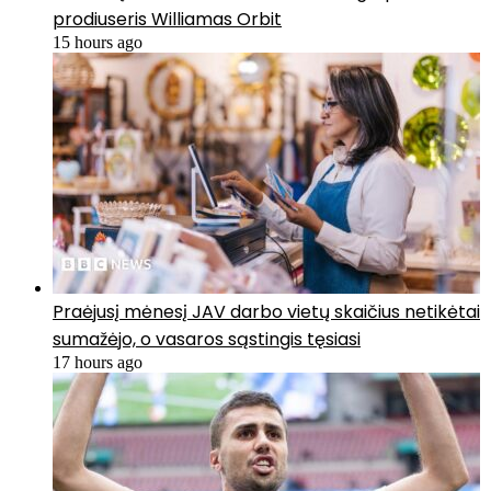
prodiuseris Williamas Orbit
15 hours ago
Praėjusį mėnesį JAV darbo vietų skaičius netikėtai
sumažėjo, o vasaros sąstingis tęsiasi
17 hours ago