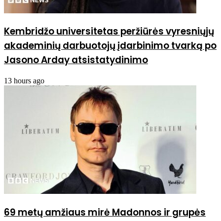
Kembridžo universitetas peržiūrės vyresniųjų
akademinių darbuotojų įdarbinimo tvarką po
Jasono Arday atsistatydinimo
13 hours ago
69 metų amžiaus mirė Madonnos ir grupės