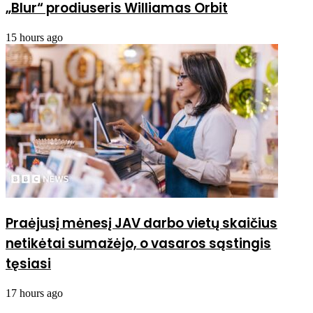
„Blur“ prodiuseris Williamas Orbit
15 hours ago
Praėjusį mėnesį JAV darbo vietų skaičius
netikėtai sumažėjo, o vasaros sąstingis
tęsiasi
17 hours ago