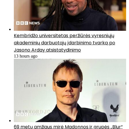
Kembridžo universitetas peržiūrės vyresniųjų
akademinių darbuotojų įdarbinimo tvarką po
Jasono Arday atsistatydinimo
13 hours ago
69 metų amžiaus mirė Madonnos ir grupės „Blur“