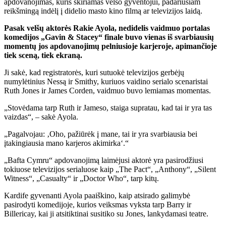
apdovanojimas, kuris skiriamas velso gyventojui, padariusiam
reikšmingą indėlį į didelio masto kino filmą ar televizijos laidą.
Pasak velšų aktorės Rakie Ayola, nedidelis vaidmuo portalas
komedijos „Gavin & Stacey“ finale buvo vienas iš svarbiausių
momentų jos apdovanojimų pelniusioje karjeroje, apimančioje
tiek sceną, tiek ekraną.
Ji sakė, kad registratorės, kuri sutuokė televizijos gerbėjų
numylėtinius Nessą ir Smithy, kuriuos vaidino serialo scenaristai
Ruth Jones ir James Corden, vaidmuo buvo lemiamas momentas.
„Stovėdama tarp Ruth ir Jameso, staiga supratau, kad tai ir yra tas
vaizdas“, – sakė Ayola.
„Pagalvojau: ‚Oho, pažiūrėk į mane, tai ir yra svarbiausia bei
įtakingiausia mano karjeros akimirka‘.“
„Bafta Cymru“ apdovanojimą laimėjusi aktorė yra pasirodžiusi
tokiuose televizijos serialuose kaip „The Pact“, „Anthony“, „Silent
Witness“, „Casualty“ ir „Doctor Who“, tarp kitų.
Kardife gyvenanti Ayola paaiškino, kaip atsirado galimybė
pasirodyti komedijoje, kurios veiksmas vyksta tarp Barry ir
Billericay, kai ji atsitiktinai susitiko su Jones, lankydamasi teatre.