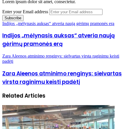
Lorem ipsum dolor sit amet, consectetur.
Enter your Email address
Indijos „mėlynasis auksas“ atveria naują gėrimų pramonės erą
Indijos „mėlynasis auksas“ atveria naują
gėrimų pramonės erą
Zara Aleenos atminimo renginys: sielvartas virsta raginimu keisti
padėtį
Zara Aleenos atminimo renginys: sielvartas
virsta raginimu keisti padėtį
Related Articles