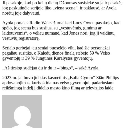
Ji pasakojo, kad po kelių dienų Džounsas susisiekė su ja ir pasakė,
jog paskutinėje serijoje liko „viena scena“, ir paklausė, ar Ayola
norėtų joje dalyvauti.
Ayola portalas Radio Wales žurnalistei Lucy Owen pasakojo, kad
spėjo, jog scena bus susijusi su „vestuvėmis, gimimu ar
laidotuvėmis“, o vėliau numanė, kad Jones nori, jog ji vaidintų
vestuvių registratorę.
Serialo gerbėjai jau seniai puoselėjo viltį, kad šie personažai
pagaliau susitiks, o Kalėdų dienos finalą stebėjo 59 % Velso
gyventojų ir 39 % Jungtinės Karalystės gyventojų.
„Aš tiesiog sudėjau du ir du ir – bingo“, – sakė Ayola.
2023 m. jai buvo įteiktas kasmetinis „Bafta Cymru“ Siân Phillips
apdovanojimas, kuris skiriamas velso gyventojui, padariusiam
reikšmingą indėlį į didelio masto kino filmą ar televizijos laidą.