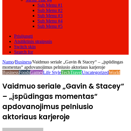
Sub Menu #1
Sub Menu #2
Sub Menu #3
Sub Menu #4
Sub Menu #5
Prisijungti
Atsitiktinis straipsnis
Switch skin
Search for
Namo
/
Business
/
Vaidmuo seriale „Gavin & Stacey“ – „įspūdingas
momentas“ apdovanojimus pelniusio aktoriaus karjeroje
Business
Foods
Games
Life Style
Tech
Travel
Uncategorized
World
Vaidmuo seriale „Gavin & Stacey“
– „įspūdingas momentas“
apdovanojimus pelniusio
aktoriaus karjeroje