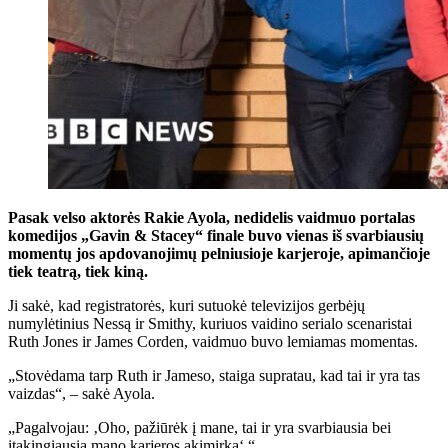
Pasak velso aktorės Rakie Ayola, nedidelis vaidmuo portalas
komedijos „Gavin & Stacey“ finale buvo vienas iš svarbiausių
momentų jos apdovanojimų pelniusioje karjeroje, apimančioje
tiek teatrą, tiek kiną.
Ji sakė, kad registratorės, kuri sutuokė televizijos gerbėjų
numylėtinius Nessą ir Smithy, kuriuos vaidino serialo scenaristai
Ruth Jones ir James Corden, vaidmuo buvo lemiamas momentas.
„Stovėdama tarp Ruth ir Jameso, staiga supratau, kad tai ir yra tas
vaizdas“, – sakė Ayola.
„Pagalvojau: ‚Oho, pažiūrėk į mane, tai ir yra svarbiausia bei
įtakingiausia mano karjeros akimirka‘.“