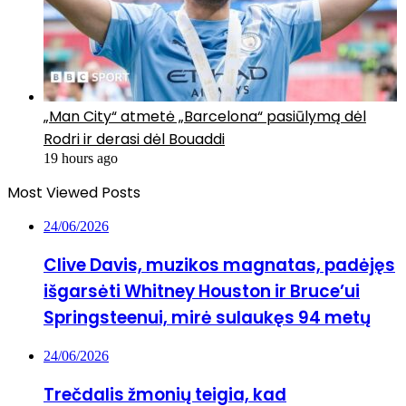
„Man City“ atmetė „Barcelona“ pasiūlymą dėl
Rodri ir derasi dėl Bouaddi
19 hours ago
Most Viewed Posts
24/06/2026
Clive Davis, muzikos magnatas, padėjęs
išgarsėti Whitney Houston ir Bruce’ui
Springsteenui, mirė sulaukęs 94 metų
24/06/2026
Trečdalis žmonių teigia, kad